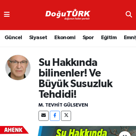
Adliye
Hava Durumu
Güncel
Siyaset
Ekonomi
Spor
Eğitim
Emni
Asayiş
Trafik Durumu
Bölge
Süper Lig Puan Durumu ve Fikstür
Su Hakkında
Eğitim
Tüm Manşetler
bilinenler! Ve
Büyük Susuzluk
Ekonomi
Son Dakika Haberleri
Tehdidi!
Emniyet
Haber Arşivi
M. TEVHIT GÜLSEVEN
GENEL
Güncel