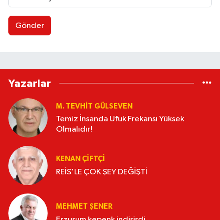
Gönder
Yazarlar
M. TEVHIT GÜLSEVEN
Temiz İnsanda Ufuk Frekansı Yüksek
Olmalıdır!
KENAN ÇİFTÇİ
REİS'LE ÇOK ŞEY DEĞİŞTİ
MEHMET ŞENER
Erzurum kepenk indirirdi...