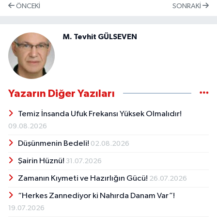
ÖNCEKI
SONRAKI
M. Tevhit GÜLSEVEN
Yazarın Diğer Yazıları
Temiz İnsanda Ufuk Frekansı Yüksek Olmalıdır!
09.08.2026
Düşünmenin Bedeli!
02.08.2026
Şairin Hüznü!
31.07.2026
Zamanın Kıymeti ve Hazırlığın Gücü!
26.07.2026
“Herkes Zannediyor ki Nahırda Danam Var”!
19.07.2026