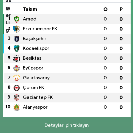
#
Takım
O
P
1
Amed
0
0
2
Erzurumspor FK
0
0
3
Başakşehir
0
0
4
Kocaelispor
0
0
5
Beşiktaş
0
0
6
Eyüpspor
0
0
7
Galatasaray
0
0
8
Çorum FK
0
0
9
Gaziantep FK
0
0
10
Alanyaspor
0
0
Detaylar için tıklayın