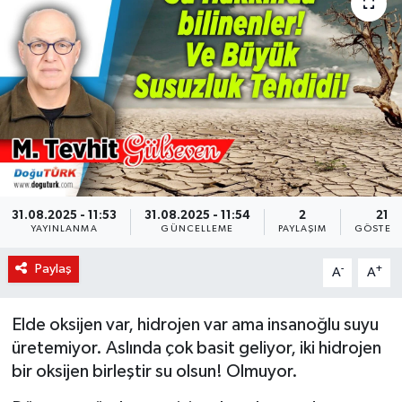
KÜLTÜR-SANAT
Magazin
Medya
Politika
Sağlık
31.08.2025 - 11:53
31.08.2025 - 11:54
2
21
YAYINLANMA
GÜNCELLEME
PAYLAŞIM
GÖSTER
Siyaset
Paylaş
-
+
A
A
Spor
Elde oksijen var, hidrojen var ama insanoğlu suyu
üretemiyor. Aslında çok basit geliyor, iki hidrojen
Türkiye
bir oksijen birleştir su olsun! Olmuyor.
Yaşam