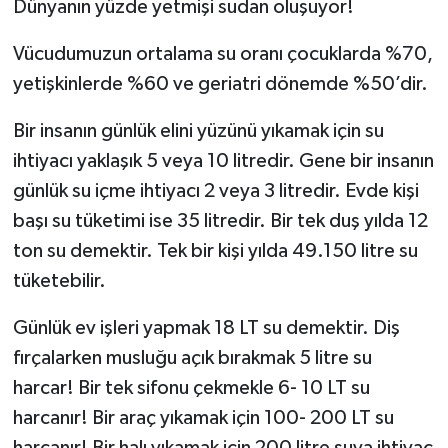
Dünyanın yüzde yetmişi sudan oluşuyor!
YEREL
Vücudumuzun ortalama su oranı çocuklarda %70,
yetişkinlerde %60 ve geriatri dönemde %50’dir.
Bir insanın günlük elini yüzünü yıkamak için su
ihtiyacı yaklaşık 5 veya 10 litredir. Gene bir insanın
günlük su içme ihtiyacı 2 veya 3 litredir. Evde kişi
başı su tüketimi ise 35 litredir. Bir tek duş yılda 12
ton su demektir. Tek bir kişi yılda 49.150 litre su
tüketebilir.
Günlük ev işleri yapmak 18 LT su demektir. Diş
fırçalarken musluğu açık bırakmak 5 litre su
harcar! Bir tek sifonu çekmekle 6- 10 LT su
harcanır! Bir araç yıkamak için 100- 200 LT su
harcanır! Bir halı yıkamak için 200 litre suya ihtiyaç