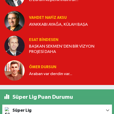
VAHDET NAFIZ AKSU
AYAKKABI AYAĞA, KÜLAH BAŞA
ESAT BİNDESEN
BAŞKAN SEKMEN'DEN BİR VİZYON
PROJESİ DAHA
ÖMER DURSUN
Araban var derdin var...
Süper Lig Puan Durumu
Süper Lig