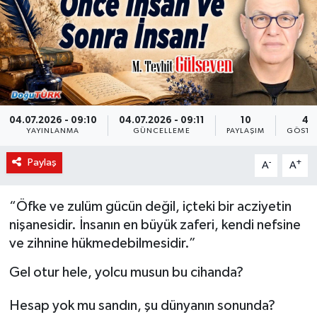
KÜLTÜR-SANAT
Magazin
Medya
04.07.2026 - 09:10
04.07.2026 - 09:11
10
44
YAYINLANMA
GÜNCELLEME
PAYLAŞIM
GÖSTE
Politika
Paylaş
-
+
A
A
Sağlık
Siyaset
“Öfke ve zulüm gücün değil, içteki bir acziyetin
nişanesidir. İnsanın en büyük zaferi, kendi nefsine
Spor
ve zihnine hükmedebilmesidir.”
Gel otur hele, yolcu musun bu cihanda?
Türkiye
Hesap yok mu sandın, şu dünyanın sonunda?
Yaşam