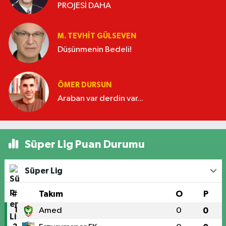
PROJESİ DAHA
M. TEVHIT GÜLSEVEN
Düşünmenin Bedeli!
ÖMER DURSUN
Araban var derdin var...
Süper Lig Puan Durumu
Süper Lig
#
Takım
O
P
1
Amed
0
0