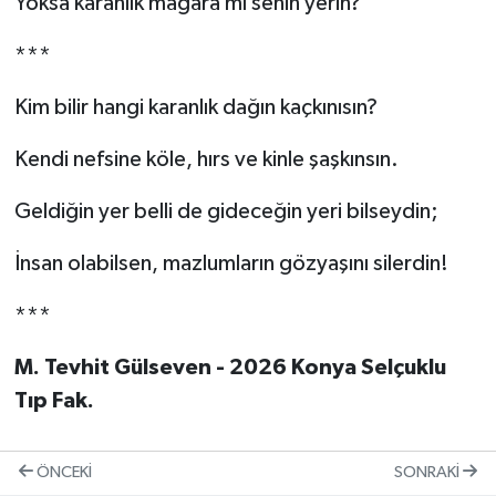
Yoksa karanlık mağara mı senin yerin?
***
Kim bilir hangi karanlık dağın kaçkınısın?
Kendi nefsine köle, hırs ve kinle şaşkınsın.
Geldiğin yer belli de gideceğin yeri bilseydin;
İnsan olabilsen, mazlumların gözyaşını silerdin!
***
M. Tevhit Gülseven - 2026 Konya Selçuklu
Tıp Fak.
ÖNCEKI
SONRAKI