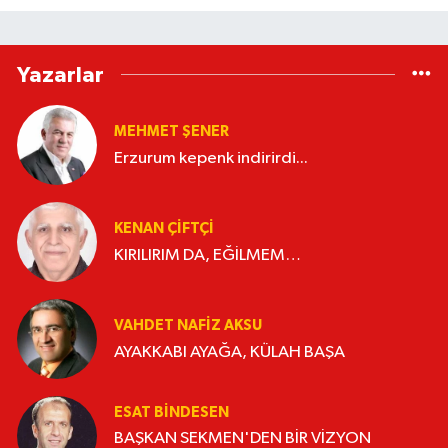
Yazarlar
MEHMET ŞENER
Erzurum kepenk indirirdi...
KENAN ÇİFTÇİ
KIRILIRIM DA, EĞİLMEM…
VAHDET NAFIZ AKSU
AYAKKABI AYAĞA, KÜLAH BAŞA
ESAT BİNDESEN
BAŞKAN SEKMEN'DEN BİR VİZYON