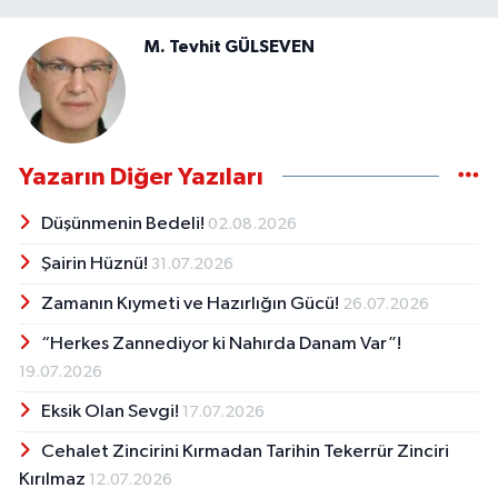
M. Tevhit GÜLSEVEN
Yazarın Diğer Yazıları
Düşünmenin Bedeli!
02.08.2026
Şairin Hüznü!
31.07.2026
Zamanın Kıymeti ve Hazırlığın Gücü!
26.07.2026
“Herkes Zannediyor ki Nahırda Danam Var”!
19.07.2026
Eksik Olan Sevgi!
17.07.2026
Cehalet Zincirini Kırmadan Tarihin Tekerrür Zinciri
Kırılmaz
12.07.2026