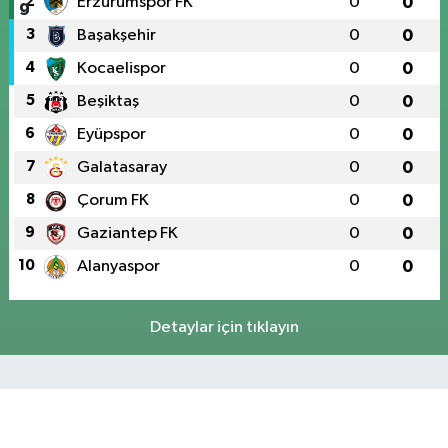
2
Erzurumspor FK
0
0
3
Başakşehir
0
0
4
Kocaelispor
0
0
5
Beşiktaş
0
0
6
Eyüpspor
0
0
7
Galatasaray
0
0
8
Çorum FK
0
0
9
Gaziantep FK
0
0
10
Alanyaspor
0
0
Detaylar için tıklayın