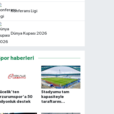
Konferans Ligi
Dünya Kupası 2026
Spor haberleri
ücelik'ten
Stadyumu tam
rzurumspor'a 50
kapasiteyle
ilyonluk destek
taraftarını
ağırlayacak