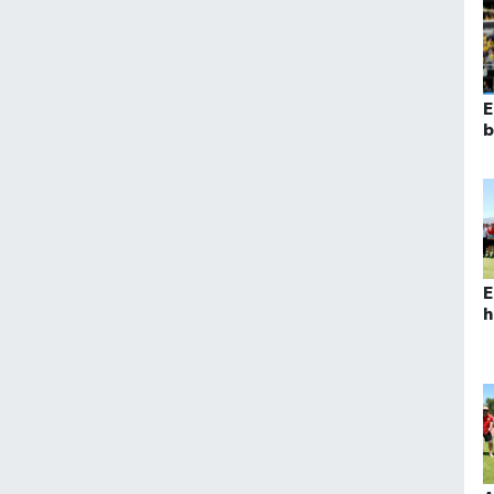
E
b
E
h