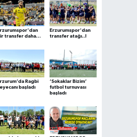
rzurumspor'dan
Erzurumspor'dan
ir transfer daha…
transfer atağı..!
rzurum’da Ragbi
‘Sokaklar Bizim’
eyecanı başladı
futbol turnuvası
başladı