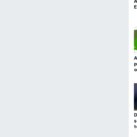
A
E
A
p
o
D
ş
t
m