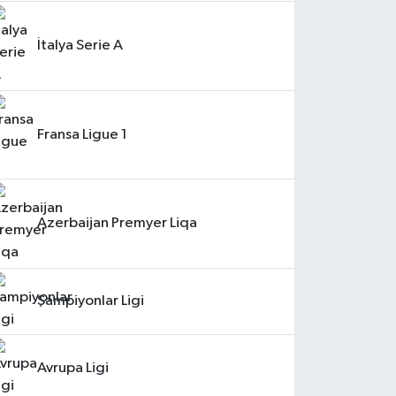
İtalya Serie A
Fransa Ligue 1
Azerbaijan Premyer Liqa
Şampiyonlar Ligi
Avrupa Ligi