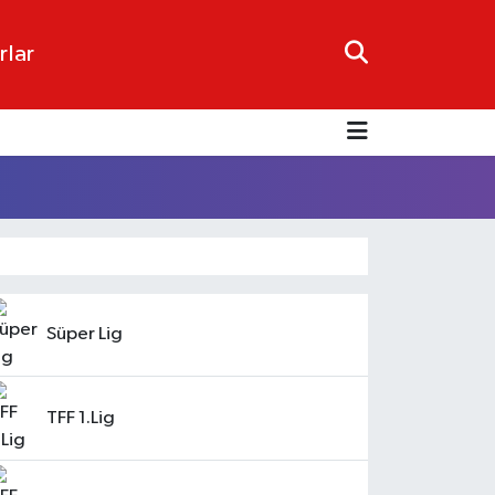
rlar
Süper Lig
TFF 1.Lig