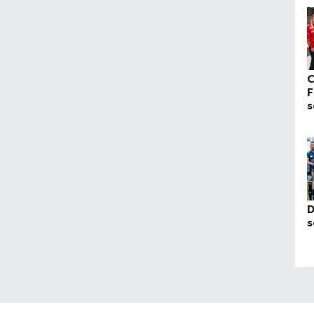
C
F
s
D
s