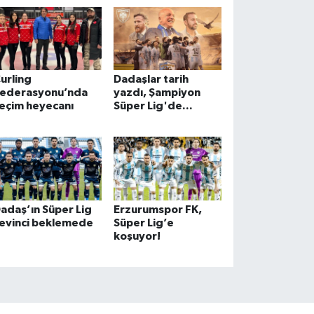
urling
Dadaşlar tarih
ederasyonu’nda
yazdı, Şampiyon
eçim heyecanı
Süper Lig'de...
adaş’ın Süper Lig
Erzurumspor FK,
evinci beklemede
Süper Lig’e
koşuyor!