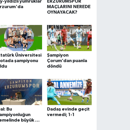
y-yıldızlı yumruklar
ERZURUMSPOR
rzurum'da
MAÇLARINI NEREDE
OYNAYACAK?
tatürk Üniversitesi
Şampiyon
otada şampiyonu
Çorum’dan puanla
ldu
döndü
al: Bu
Dadaş evinde geçit
ampiyonluğun
vermedi; 1-1
emelinde büyük bir
ücadele var