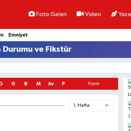
Foto Galeri
Video
Yaza
im
Emniyet
n Durumu ve Fikstür
O
G
B
M
Av
P
Form