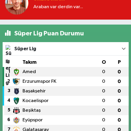
Araban var derdin var...
Süper Lig Puan Durumu
Süper Lig
#
Takım
O
P
1
Amed
0
0
2
Erzurumspor FK
0
0
3
Başakşehir
0
0
4
Kocaelispor
0
0
5
Beşiktaş
0
0
6
Eyüpspor
0
0
7
Galatasaray
0
0