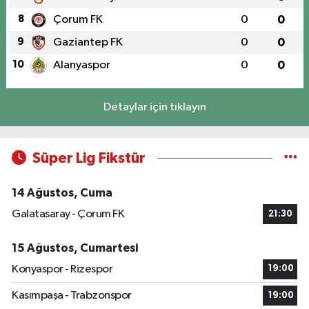
8
Çorum FK
0
0
9
Gaziantep FK
0
0
10
Alanyaspor
0
0
Detaylar için tıklayın
Süper Lig Fikstür
14 Ağustos, Cuma
Galatasaray - Çorum FK
21:30
15 Ağustos, Cumartesi
Konyaspor - Rizespor
19:00
Kasımpaşa - Trabzonspor
19:00