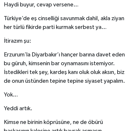
Haydi buyur, cevap versene…
Türkiye’de eş cinselliği savunmak dahil, akla ziyan
her türlü fikirde parti kurmak serbest ya…
İtirazım şu:
Erzurum’la Diyarbakır’ı hançer barına davet eden
bu güruh, kimsenin bar oynamasını istemiyor.
İstedikleri tek şey, kardeş kanı oluk oluk aksın, biz
de onun üstünden tepine tepine siyaset yapalım.
Yok…
Yeddi artık.
Kimse ne birinin köprüsüne, ne de öbürü
başkasının kalesine artık bayrak asmasın.