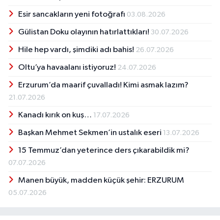
Esir sancakların yeni fotoğrafı
03.08.2026
Gülistan Doku olayının hatırlattıkları!
30.07.2026
Hile hep vardı, şimdiki adı bahis!
26.07.2026
Oltu’ya havaalanı istiyoruz!
24.07.2026
Erzurum’da maarif çuvalladı! Kimi asmak lazım?
21.07.2026
Kanadı kırık on kuş…
17.07.2026
Başkan Mehmet Sekmen’in ustalık eseri
13.07.2026
15 Temmuz’dan yeterince ders çıkarabildik mi?
07.07.2026
Manen büyük, madden küçük şehir: ERZURUM
05.07.2026