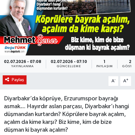
KÜLTÜR-SANAT
Magazin
Medya
Politika
02.07.2026 - 07:08
02.07.2026 - 07:10
1
25
YAYINLANMA
GÜNCELLEME
PAYLAŞIM
GÖSTE
Sağlık
Paylaş
-
+
A
A
Siyaset
Diyarbakır’da köprüye, Erzurumspor bayrağı
Spor
asmak… Hayırdır aslan parçası, Diyarbakır’ı hangi
düşmandan kurtardın? Köprülere bayrak açalım,
Türkiye
açalım da kime karşı? Biz kime, kim de bize
düşman ki bayrak açalım?
Yaşam