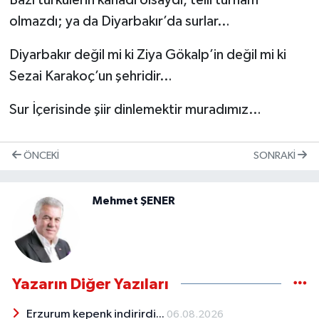
olmazdı; ya da Diyarbakır’da surlar…
Diyarbakır değil mi ki Ziya Gökalp’in değil mi ki
Sezai Karakoç’un şehridir…
Sur İçerisinde şiir dinlemektir muradımız…
ÖNCEKI
SONRAKI
Mehmet ŞENER
Yazarın Diğer Yazıları
Erzurum kepenk indirirdi...
06.08.2026