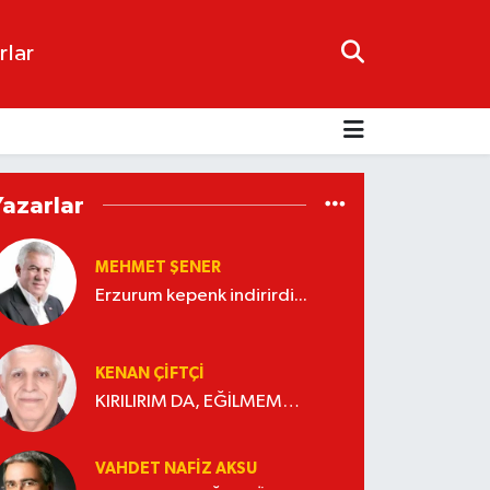
rlar
Yazarlar
MEHMET ŞENER
Erzurum kepenk indirirdi...
KENAN ÇİFTÇİ
KIRILIRIM DA, EĞİLMEM…
VAHDET NAFIZ AKSU