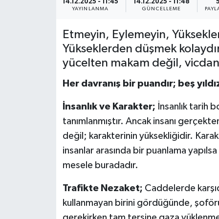
14.12.2025 - 11:45
14.12.2025 - 11:48
YAYINLANMA
GÜNCELLEME
PAYL
YEREL
Etmeyin, Eylemeyin, Yüksekle
Yükseklerden düşmek kolaydır;
yücelten makam değil, vicdan
Her davranış bir puandır; beş yıl
İnsanlık ve Karakter;
İnsanlık tarih 
tanımlanmıştır. Ancak insanı gerçekten
değil; karakterinin yüksekliğidir. Karak
insanlar arasında bir puanlama yapılsa k
mesele buradadır.
Trafikte Nezaket;
Caddelerde karşıd
kullanmayan birini gördüğünde, şoför
gerekirken tam tersine gaza yüklenmes