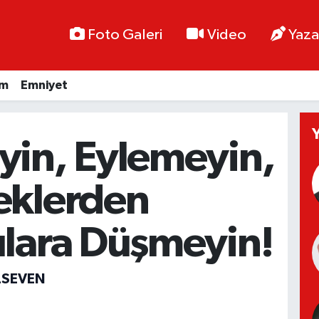
Foto Galeri
Video
Yaza
im
Emniyet
yin, Eylemeyin,
eklerden
ılara Düşmeyin!
LSEVEN