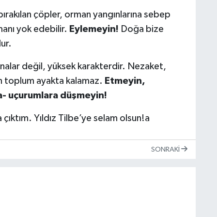
 bırakılan çöpler, orman yangınlarına sebep
manı yok edebilir.
Eylemeyin!
Doğa bize
ur.
inalar değil, yüksek karakterdir. Nezaket,
n toplum ayakta kalamaz.
Etmeyin,
a- uçurumlara düşmeyin!
a çıktım. Yıldız Tilbe’ye selam olsun!a
SONRAKI