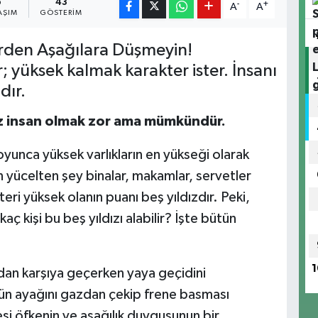
5
43
-
+
A
A
AŞIM
GÖSTERIM
rden Aşağılara Düşmeyin!
 yüksek kalmak karakter ister. İnsanı
dır.
dız insan olmak zor ama mümkündür.
boyunca yüksek varlıkların en yükseği olarak
 yücelten şey binalar, makamlar, servetler
teri yüksek olanın puanı beş yıldızdır. Peki,
aç kişi bu beş yıldızı alabilir? İşte bütün
1
an karşıya geçerken yaya geçidini
ün ayağını gazdan çekip frene basması
i öfkenin ve aşağılık duygusunun bir