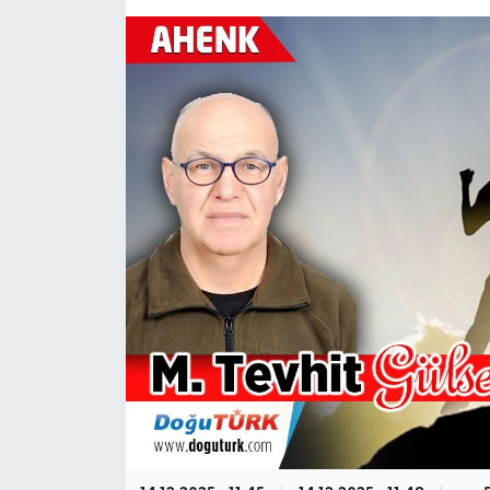
KÜLTÜR-SANAT
Magazin
Medya
Politika
Sağlık
Siyaset
Spor
Türkiye
Yaşam