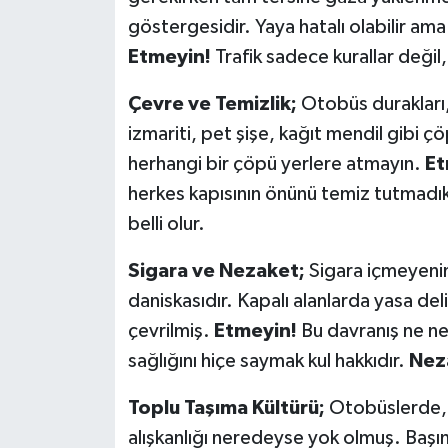
göstergesidir. Yaya hatalı olabilir am
Etmeyin!
Trafik sadece kurallar değil
Çevre ve Temizlik;
Otobüs durakları,
izmariti, pet şişe, kağıt mendil gibi çö
herhangi bir çöpü yerlere atmayın.
Et
herkes kapısının önünü temiz tutmadık
belli olur.
Sigara ve Nezaket;
Sigara içmeyenin
daniskasıdır. Kapalı alanlarda yasa del
çevrilmiş.
Etmeyin!
Bu davranış ne ne
sağlığını hiçe saymak kul hakkıdır.
Neza
Toplu Taşıma Kültürü;
Otobüslerde, 
alışkanlığı neredeyse yok olmuş. Başınd