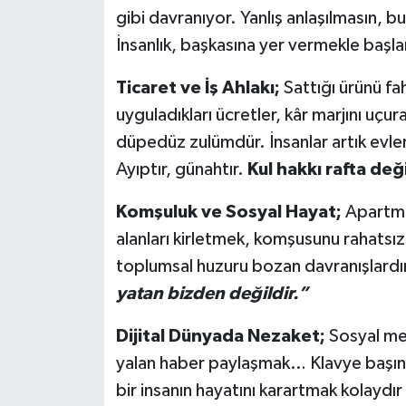
gibi davranıyor. Yanlış anlaşılmasın, 
İnsanlık, başkasına yer vermekle başla
Ticaret ve İş Ahlakı;
Sattığı ürünü fah
uyguladıkları ücretler, kâr marjını uçu
düpedüz zulümdür. İnsanlar artık evle
Ayıptır, günahtır.
Kul hakkı rafta değ
Komşuluk ve Sosyal Hayat;
Apartma
alanları kirletmek, komşusunu rahats
toplumsal huzuru bozan davranışlardı
yatan bizden değildir.”
Dijital Dünyada Nezaket;
Sosyal me
yalan haber paylaşmak… Klavye başınd
bir insanın hayatını karartmak kolaydır