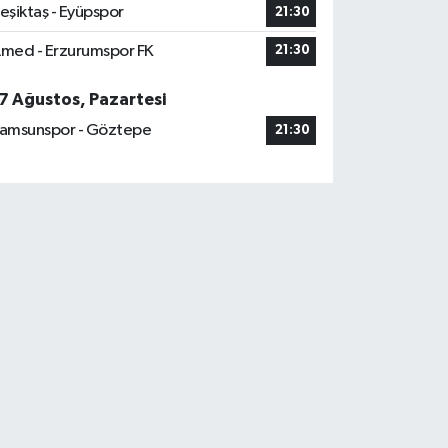
eşiktaş - Eyüpspor
21:30
med - Erzurumspor FK
21:30
7 Ağustos, Pazartesi
amsunspor - Göztepe
21:30