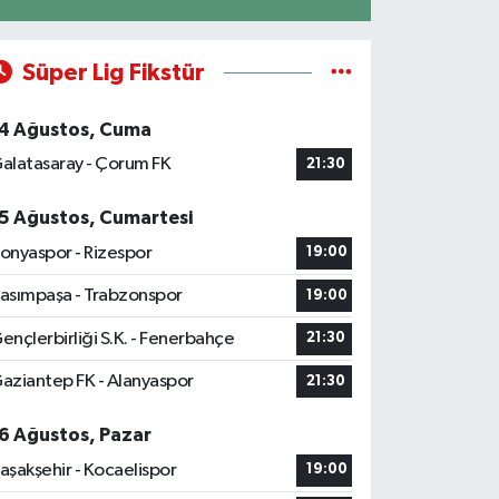
Süper Lig Fikstür
4 Ağustos, Cuma
alatasaray - Çorum FK
21:30
5 Ağustos, Cumartesi
onyaspor - Rizespor
19:00
asımpaşa - Trabzonspor
19:00
ençlerbirliği S.K. - Fenerbahçe
21:30
aziantep FK - Alanyaspor
21:30
6 Ağustos, Pazar
aşakşehir - Kocaelispor
19:00