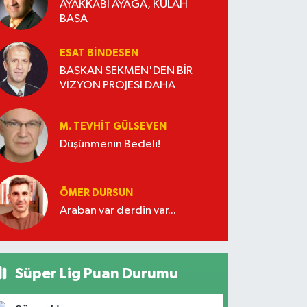
AYAKKABI AYAĞA, KÜLAH
BAŞA
ESAT BİNDESEN
BAŞKAN SEKMEN'DEN BİR
VİZYON PROJESİ DAHA
M. TEVHIT GÜLSEVEN
Düşünmenin Bedeli!
ÖMER DURSUN
Araban var derdin var...
Süper Lig Puan Durumu