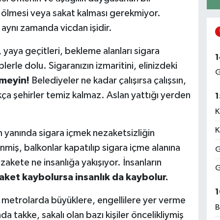
a ölmesi veya sakat kalması gerekmiyor.
, aynı zamanda vicdan işidir.
 yaya geçitleri, bekleme alanları sigara
1
plerle dolu. Sigaranızın izmaritini, elinizdeki
G
meyin!
Belediyeler ne kadar çalışırsa çalışsın,
ça şehirler temiz kalmaz. Aslan yattığı yerden
1
K
K
 yanında sigara içmek nezaketsizliğin
inmiş, balkonlar kapatılıp sigara içme alanına
G
zakete ne insanlığa yakışıyor. İnsanların
G
ket kaybolursa insanlık da kaybolur.
1
metrolarda büyüklere, engellilere yer verme
B
a takke, sakalı olan bazı kişiler öncelikliymiş