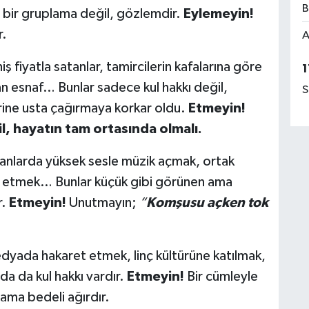
B
bu bir gruplama değil, gözlemdir.
Eylemeyin!
r.
A
iş fiyatla satanlar, tamircilerin kafalarına göre
1
ran esnaf… Bunlar sadece kul hakkı değil,
S
rine usta çağırmaya korkar oldu.
Etmeyin!
il, hayatın tam ortasında olmalı.
nlarda yüksek sesle müzik açmak, ortak
ız etmek… Bunlar küçük gibi görünen ama
r.
Etmeyin!
Unutmayın;
“
Komşusu açken tok
dyada hakaret etmek, linç kültürüne katılmak,
a da kul hakkı vardır.
Etmeyin!
Bir cümleyle
 ama bedeli ağırdır.