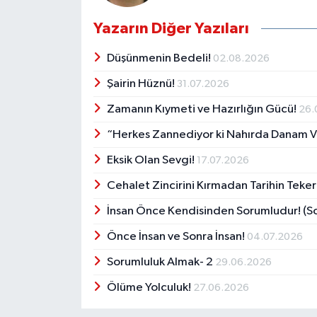
Yazarın Diğer Yazıları
Düşünmenin Bedeli!
02.08.2026
Şairin Hüznü!
31.07.2026
Zamanın Kıymeti ve Hazırlığın Gücü!
26.
“Herkes Zannediyor ki Nahırda Danam V
Eksik Olan Sevgi!
17.07.2026
Cehalet Zincirini Kırmadan Tarihin Tekerr
İnsan Önce Kendisinden Sorumludur! (So
Önce İnsan ve Sonra İnsan!
04.07.2026
Sorumluluk Almak- 2
29.06.2026
Ölüme Yolculuk!
27.06.2026