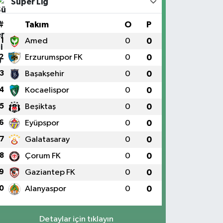
Süper Lig
#
Takım
O
P
1
Amed
0
0
2
Erzurumspor FK
0
0
3
Başakşehir
0
0
4
Kocaelispor
0
0
5
Beşiktaş
0
0
6
Eyüpspor
0
0
7
Galatasaray
0
0
8
Çorum FK
0
0
9
Gaziantep FK
0
0
0
Alanyaspor
0
0
Detaylar için tıklayın