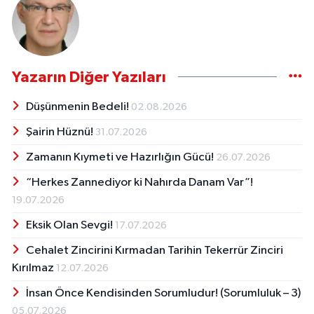
Yazarın Diğer Yazıları
Düşünmenin Bedeli!
02.08.2026
Şairin Hüznü!
31.07.2026
Zamanın Kıymeti ve Hazırlığın Gücü!
26.07.2026
“Herkes Zannediyor ki Nahırda Danam Var”!
19.07.2026
Eksik Olan Sevgi!
17.07.2026
Cehalet Zincirini Kırmadan Tarihin Tekerrür Zinciri
Kırılmaz
12.07.2026
İnsan Önce Kendisinden Sorumludur! (Sorumluluk – 3)
05.07.2026