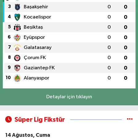
3
Başakşehir
0
0
4
Kocaelispor
0
0
5
Beşiktaş
0
0
6
Eyüpspor
0
0
7
Galatasaray
0
0
8
Çorum FK
0
0
9
Gaziantep FK
0
0
10
Alanyaspor
0
0
Detaylar için tıklayın
Süper Lig Fikstür
14 Ağustos, Cuma