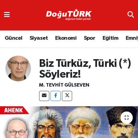
Adliye
Hava Durumu
Güncel
Siyaset
Ekonomi
Spor
Eğitim
Emni
Asayiş
Trafik Durumu
Bölge
Süper Lig Puan Durumu ve Fikstür
Biz Türküz, Türki (*)
Eğitim
Tüm Manşetler
Söyleriz!
M. TEVHIT GÜLSEVEN
Ekonomi
Son Dakika Haberleri
Emniyet
Haber Arşivi
GENEL
Güncel