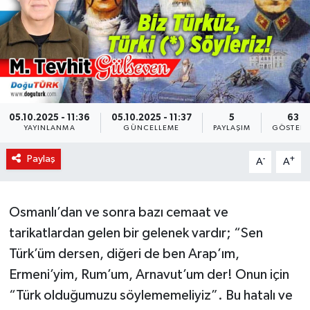
KÜLTÜR-SANAT
Magazin
Medya
05.10.2025 - 11:36
05.10.2025 - 11:37
5
63
YAYINLANMA
GÜNCELLEME
PAYLAŞIM
GÖSTERI
Politika
Paylaş
-
+
A
A
Sağlık
Siyaset
Osmanlı’dan ve sonra bazı cemaat ve
tarikatlardan gelen bir gelenek vardır; “Sen
Spor
Türk’üm dersen, diğeri de ben Arap’ım,
Türkiye
Ermeni’yim, Rum’um, Arnavut’um der! Onun için
“Türk olduğumuzu söylememeliyiz”. Bu hatalı ve
Yaşam