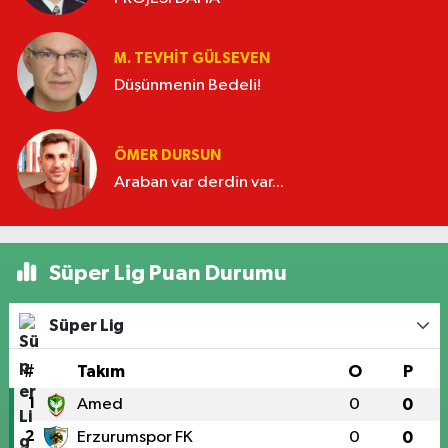
M. TEVHIT GÜLSEVEN
Düşünmenin Bedeli!
ÖMER DURSUN
Araban var derdin var...
Süper Lig Puan Durumu
Süper Lig
#
Takım
O
P
1
Amed
0
0
2
Erzurumspor FK
0
0