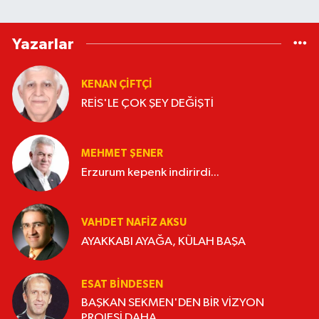
Yazarlar
KENAN ÇİFTÇİ
REİS'LE ÇOK ŞEY DEĞİŞTİ
MEHMET ŞENER
Erzurum kepenk indirirdi...
VAHDET NAFIZ AKSU
AYAKKABI AYAĞA, KÜLAH BAŞA
ESAT BİNDESEN
BAŞKAN SEKMEN'DEN BİR VİZYON
PROJESİ DAHA