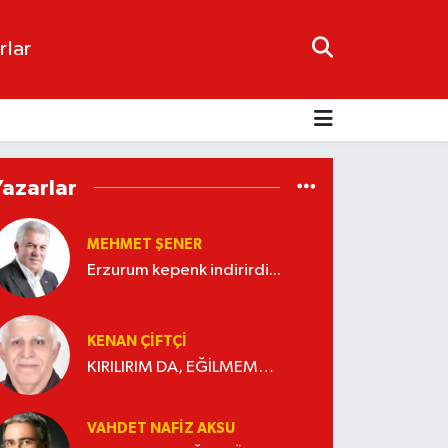
rlar
Yazarlar
MEHMET ŞENER
Erzurum kepenk indirirdi...
KENAN ÇİFTÇİ
KIRILIRIM DA, EĞİLMEM…
VAHDET NAFIZ AKSU