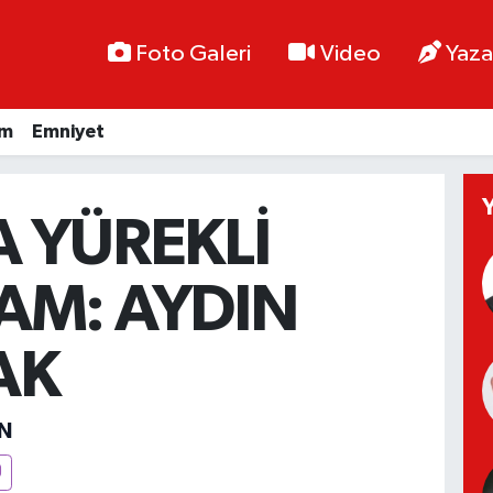
Foto Galeri
Video
Yaza
im
Emniyet
 YÜREKLİ
AM: AYDIN
AK
N