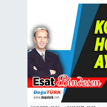
KÜLTÜR-SANAT
Magazin
Medya
Politika
Sağlık
Siyaset
Spor
Türkiye
Yaşam