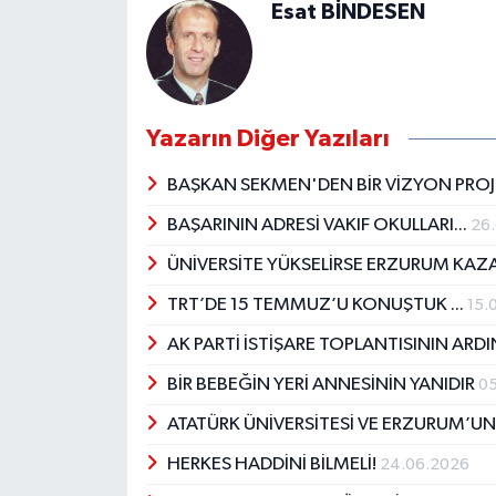
Esat BİNDESEN
Yazarın Diğer Yazıları
BAŞKAN SEKMEN'DEN BİR VİZYON PRO
BAŞARININ ADRESİ VAKIF OKULLARI...
26
ÜNİVERSİTE YÜKSELİRSE ERZURUM KAZ
TRT’DE 15 TEMMUZ’U KONUŞTUK ...
15.
AK PARTİ İSTİŞARE TOPLANTISININ AR
BİR BEBEĞİN YERİ ANNESİNİN YANIDIR
05
ATATÜRK ÜNİVERSİTESİ VE ERZURUM’U
HERKES HADDİNİ BİLMELİ!
24.06.2026