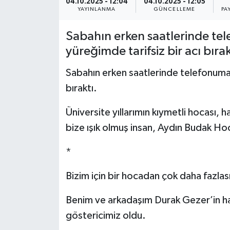
04.10.2025 - 12:04
04.10.2025 - 12:05
YAYINLANMA
GÜNCELLEME
PA
YEREL
Sabahın erken saatlerinde te
yüreğimde tarifsiz bir acı bırak
Sabahın erken saatlerinde telefonuma 
bıraktı.
Üniversite yıllarımın kıymetli hocası
bize ışık olmuş insan, Aydın Budak Ho
*
Bizim için bir hocadan çok daha fazlas
Benim ve arkadaşım Durak Gezer’in h
göstericimiz oldu.