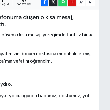
1
67
-
+
A
A
YLAŞIM
GÖSTERIM
lefonuma düşen o kısa mesaj,
tı.
düşen o kısa mesaj, yüreğimde tarifsiz bir acı
, hayatımızın dönüm noktasına müdahale etmiş,
ca’mın vefatını öğrendim.
ıydı o.
ayat yolculuğunda babamız, dostumuz, yol