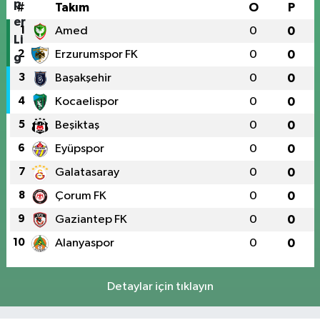
#
Takım
O
P
1
Amed
0
0
2
Erzurumspor FK
0
0
3
Başakşehir
0
0
4
Kocaelispor
0
0
5
Beşiktaş
0
0
6
Eyüpspor
0
0
7
Galatasaray
0
0
8
Çorum FK
0
0
9
Gaziantep FK
0
0
10
Alanyaspor
0
0
Detaylar için tıklayın