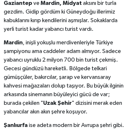
Gaziantep
ve
Mardin, Midyat
aksını bir turla
gezdim. Gidip gördüm ki Güneydoğu illerimiz
YEREL
kabuklarını kırıp kendilerini aşmışlar. Sokaklarda
yerli turist kadar yabancı turist vardı.
​Mardin
, inişli yokuşlu merdivenleriyle Türkiye
şampiyonu ama caddeler adam almıyor. Sadece
yabancı uyruklu 2 milyon 700 bin turist çekmiş.
Gecesi gündüzü hareketli. Bölgede telkari
gümüşçüler, bakırcılar, şarap ve kervansaray
kahvesi mağazaları dolup taşıyor. Bu büyük ilginin
arkasında sinemanın büyüleyici gücü de var;
burada çekilen "
Uzak Şehir
" dizisini merak eden
yabancılar akın akın şehre koşuyor.
​Şanlıurfa
ise adeta modern bir Avrupa şehri gibi.