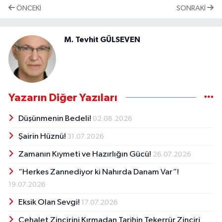
ÖNCEKI
SONRAKI
M. Tevhit GÜLSEVEN
Yazarın Diğer Yazıları
Düşünmenin Bedeli!
02.08.2026
Şairin Hüznü!
31.07.2026
Zamanın Kıymeti ve Hazırlığın Gücü!
26.07.2026
“Herkes Zannediyor ki Nahırda Danam Var”!
19.07.2026
Eksik Olan Sevgi!
17.07.2026
Cehalet Zincirini Kırmadan Tarihin Tekerrür Zinciri