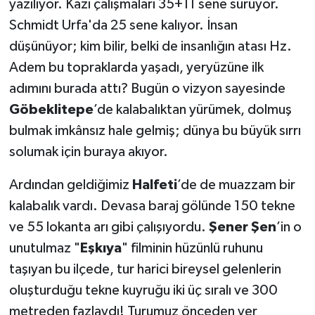
yazılıyor. Kazı çalışmaları 35+11 sene sürüyor.
Schmidt Urfa'da 25 sene kalıyor. İnsan
düşünüyor; kim bilir, belki de insanlığın atası Hz.
Adem bu topraklarda yaşadı, yeryüzüne ilk
adımını burada attı? Bugün o vizyon sayesinde
Göbeklitepe
’de kalabalıktan yürümek, dolmuş
bulmak imkânsız hale gelmiş; dünya bu büyük sırrı
solumak için buraya akıyor.
​Ardından geldiğimiz
Halfeti
’de de muazzam bir
kalabalık vardı. Devasa baraj gölünde 150 tekne
ve 55 lokanta arı gibi çalışıyordu.
Şener Şen
’in o
unutulmaz "
Eşkıya
" filminin hüzünlü ruhunu
taşıyan bu ilçede, tur harici bireysel gelenlerin
oluşturduğu tekne kuyruğu iki üç sıralı ve 300
metreden fazlaydı! Turumuz önceden yer