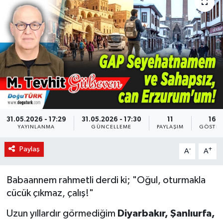
KÜLTÜR-SANAT
Magazin
Medya
Politika
Sağlık
31.05.2026 - 17:29
31.05.2026 - 17:30
11
167
YAYINLANMA
GÜNCELLEME
PAYLAŞIM
GÖSTER
Siyaset
Paylaş
-
+
A
A
Spor
Babaannem rahmetli derdi ki; "Oğul, oturmakla
cücük çıkmaz, çalış!"
Türkiye
​Uzun yıllardır görmediğim
Diyarbakır, Şanlıurfa,
Yaşam