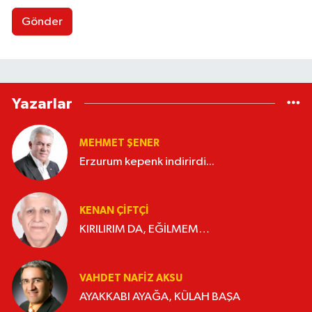
Gönder
Yazarlar
MEHMET ŞENER
Erzurum kepenk indirirdi...
KENAN ÇİFTÇİ
KIRILIRIM DA, EĞİLMEM…
VAHDET NAFIZ AKSU
AYAKKABI AYAĞA, KÜLAH BAŞA