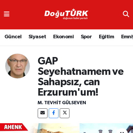
Adliye
Hava Durumu
Güncel
Siyaset
Ekonomi
Spor
Eğitim
Emni
Asayiş
Trafik Durumu
Bölge
Süper Lig Puan Durumu ve Fikstür
GAP
Eğitim
Tüm Manşetler
Seyehatnamem ve
Sahapsız, can
Ekonomi
Son Dakika Haberleri
Erzurum'um!
Emniyet
Haber Arşivi
M. TEVHIT GÜLSEVEN
GENEL
Güncel