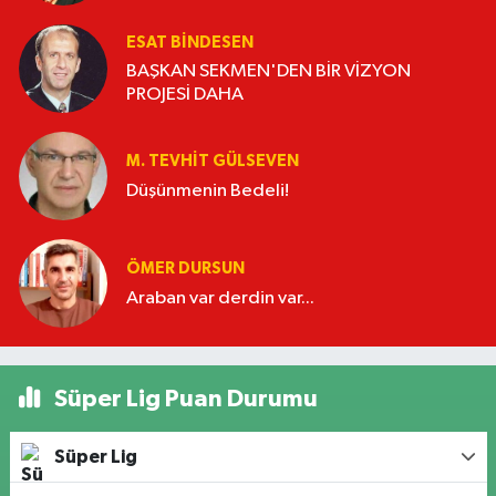
ESAT BİNDESEN
BAŞKAN SEKMEN'DEN BİR VİZYON
PROJESİ DAHA
M. TEVHIT GÜLSEVEN
Düşünmenin Bedeli!
ÖMER DURSUN
Araban var derdin var...
Süper Lig Puan Durumu
Süper Lig