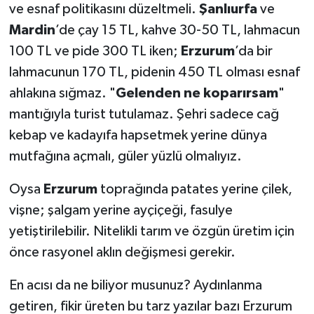
ve esnaf politikasını düzeltmeli.
Şanlıurfa
ve
Mardin
’de çay 15 TL, kahve 30-50 TL, lahmacun
100 TL ve pide 300 TL iken;
Erzurum
’da bir
lahmacunun 170 TL, pidenin 450 TL olması esnaf
ahlakına sığmaz. "
Gelenden ne koparırsam
"
mantığıyla turist tutulamaz. Şehri sadece cağ
kebap ve kadayıfa hapsetmek yerine dünya
mutfağına açmalı, güler yüzlü olmalıyız.
​Oysa
Erzurum
toprağında patates yerine çilek,
vişne; şalgam yerine ayçiçeği, fasulye
yetiştirilebilir. Nitelikli tarım ve özgün üretim için
önce rasyonel aklın değişmesi gerekir.
​En acısı da ne biliyor musunuz? Aydınlanma
getiren, fikir üreten bu tarz yazılar bazı Erzurum