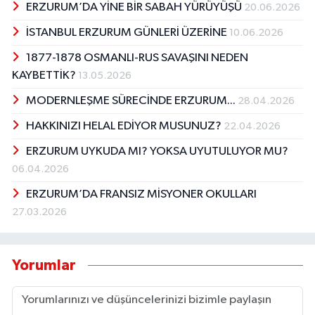
ERZURUM’DA YİNE BİR SABAH YÜRÜYÜŞÜ
20.06.2026
İSTANBUL ERZURUM GÜNLERİ ÜZERİNE
10.06.2026
1877-1878 OSMANLI-RUS SAVAŞINI NEDEN
KAYBETTİK?
13.05.2026
MODERNLEŞME SÜRECİNDE ERZURUM...
28.04.2026
HAKKINIZI HELAL EDİYOR MUSUNUZ?
22.04.2026
ERZURUM UYKUDA MI? YOKSA UYUTULUYOR MU?
06.04.2026
ERZURUM’DA FRANSIZ MİSYONER OKULLARI
27.03.2026
Yorumlar