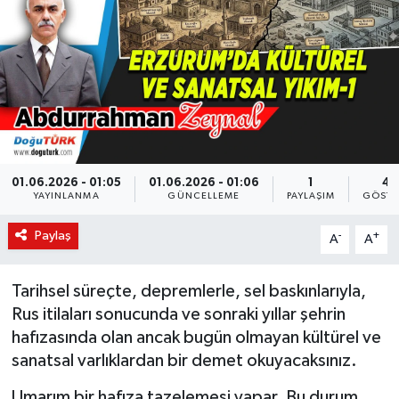
KÜLTÜR-SANAT
Magazin
Medya
Politika
01.06.2026 - 01:05
01.06.2026 - 01:06
1
43
YAYINLANMA
GÜNCELLEME
PAYLAŞIM
GÖSTE
Sağlık
Paylaş
-
+
A
A
Siyaset
Tarihsel süreçte, depremlerle, sel baskınlarıyla,
Spor
Rus itilaları sonucunda ve sonraki yıllar şehrin
hafızasında olan ancak bugün olmayan kültürel ve
Türkiye
sanatsal varlıklardan bir demet okuyacaksınız.
Yaşam
Umarım bir hafıza tazelemesi yapar. Bu durum