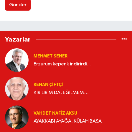
Gönder
Yazarlar
MEHMET ŞENER
Erzurum kepenk indirirdi...
KENAN ÇİFTÇİ
KIRILIRIM DA, EĞİLMEM…
VAHDET NAFIZ AKSU
AYAKKABI AYAĞA, KÜLAH BAŞA