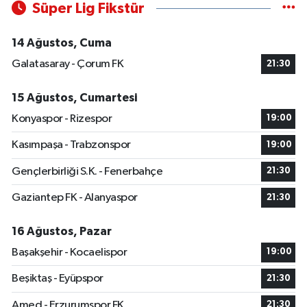
Süper Lig Fikstür
14 Ağustos, Cuma
Galatasaray - Çorum FK
21:30
15 Ağustos, Cumartesi
Konyaspor - Rizespor
19:00
Kasımpaşa - Trabzonspor
19:00
Gençlerbirliği S.K. - Fenerbahçe
21:30
Gaziantep FK - Alanyaspor
21:30
16 Ağustos, Pazar
Başakşehir - Kocaelispor
19:00
Beşiktaş - Eyüpspor
21:30
Amed - Erzurumspor FK
21:30