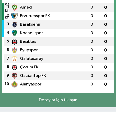
1
Amed
0
0
2
Erzurumspor FK
0
0
3
Başakşehir
0
0
4
Kocaelispor
0
0
5
Beşiktaş
0
0
6
Eyüpspor
0
0
7
Galatasaray
0
0
8
Çorum FK
0
0
9
Gaziantep FK
0
0
10
Alanyaspor
0
0
Detaylar için tıklayın