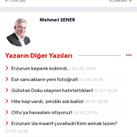
ÖNCEKI
SONRAKI
Mehmet ŞENER
Yazarın Diğer Yazıları
Erzurum kepenk indirirdi...
06.08.2026
Esir sancakların yeni fotoğrafı
03.08.2026
Gülistan Doku olayının hatırlattıkları!
30.07.2026
Hile hep vardı, şimdiki adı bahis!
26.07.2026
Oltu’ya havaalanı istiyoruz!
24.07.2026
Erzurum’da maarif çuvalladı! Kimi asmak lazım?
21.07.2026