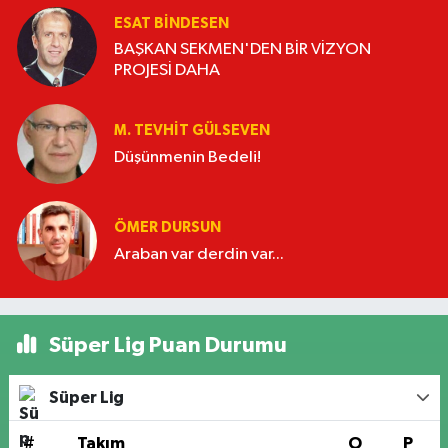
ESAT BİNDESEN
BAŞKAN SEKMEN'DEN BİR VİZYON
PROJESİ DAHA
M. TEVHIT GÜLSEVEN
Düşünmenin Bedeli!
ÖMER DURSUN
Araban var derdin var...
Süper Lig Puan Durumu
Süper Lig
#
Takım
O
P