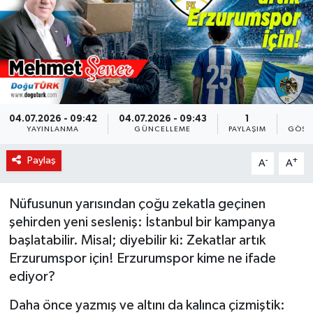
KÜLTÜR-SANAT
Magazin
Medya
04.07.2026 - 09:42
04.07.2026 - 09:43
1
2
YAYINLANMA
GÜNCELLEME
PAYLAŞIM
GÖST
Politika
Paylaş
-
+
A
A
Sağlık
Siyaset
Nüfusunun yarısından çoğu zekatla geçinen
şehirden yeni sesleniş: İstanbul bir kampanya
Spor
başlatabilir. Misal; diyebilir ki: Zekatlar artık
Erzurumspor için! Erzurumspor kime ne ifade
Türkiye
ediyor?
Daha önce yazmış ve altını da kalınca çizmiştik:
Yaşam