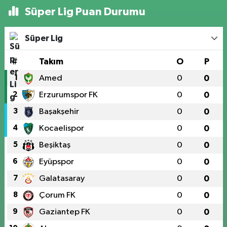
Süper Lig Puan Durumu
Süper Lig
#
Takım
O
P
1
Amed
0
0
2
Erzurumspor FK
0
0
3
Başakşehir
0
0
4
Kocaelispor
0
0
5
Beşiktaş
0
0
6
Eyüpspor
0
0
7
Galatasaray
0
0
8
Çorum FK
0
0
9
Gaziantep FK
0
0