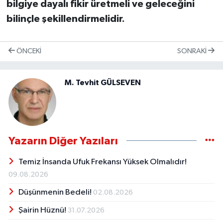
bilgiye dayalı fikir üretmeli ve geleceğini
bilinçle şekillendirmelidir.
ÖNCEKI
SONRAKI
M. Tevhit GÜLSEVEN
Yazarın Diğer Yazıları
Temiz İnsanda Ufuk Frekansı Yüksek Olmalıdır!
09.08.2026
Düşünmenin Bedeli!
02.08.2026
Şairin Hüznü!
31.07.2026