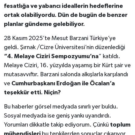
fesatlığa ve yabancı ideallerin hedeflerine
ortak olabiliyordu. Dün de bugün de benzer
planlar gündeme gelebiliyor.
28 Kasım 2025’te Mesut Barzani Türkiye’ye
geldi. Şırnak /Cizre Üniversitesi’nin düzenlediği
“4. Melaye Ciziri Sempozyumu’na
” katıldı.
Melaye Ciziri, 16. yüzyılda yaşamış bir Kürt şair ve
mutasavvıftır. Barzani salonda alkışlarla karşılandı
ve
Cumhurbaşkanı Erdoğan ile Öcalan’a
teşekkür etti. Niçin?
Bu haberler görsel medyada sınırlı yer buldu.
Sosyal medyada ise geniş yankı uyandırdı.
Yorumları dikkatle takip ediyorum. Çünkü
toplum
mühendisleri
bu tepkilerden sonuçlar çıkarıyor,