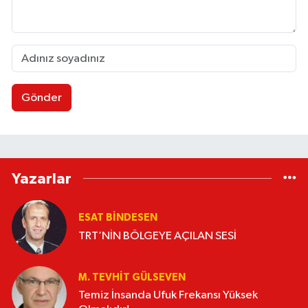
Gönder
Yazarlar
ESAT BİNDESEN
TRT’NİN BÖLGEYE AÇILAN SESİ
M. TEVHIT GÜLSEVEN
Temiz İnsanda Ufuk Frekansı Yüksek