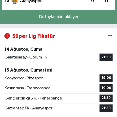
10
Alanyaspor
0
0
Detaylar için tıklayın
Süper Lig Fikstür
14 Ağustos, Cuma
Galatasaray - Çorum FK
21:30
15 Ağustos, Cumartesi
Konyaspor - Rizespor
19:00
Kasımpaşa - Trabzonspor
19:00
Gençlerbirliği S.K. - Fenerbahçe
21:30
Gaziantep FK - Alanyaspor
21:30