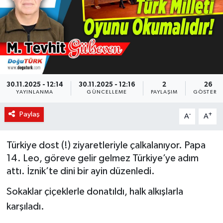
KÜLTÜR-SANAT
Magazin
Medya
30.11.2025 - 12:14
30.11.2025 - 12:16
2
26
YAYINLANMA
GÜNCELLEME
PAYLAŞIM
GÖSTERI
Politika
Paylaş
-
+
A
A
Sağlık
Siyaset
Türkiye dost (!) ziyaretleriyle çalkalanıyor. Papa
14. Leo, göreve gelir gelmez Türkiye’ye adım
Spor
attı. İznik’te dini bir ayin düzenledi.
Sokaklar çiçeklerle donatıldı, halk alkışlarla
Türkiye
karşıladı.
Yaşam