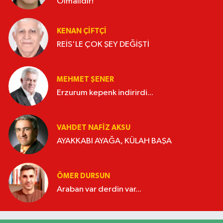
Olmalıdır!
KENAN ÇİFTÇİ
REİS'LE ÇOK ŞEY DEĞİŞTİ
MEHMET ŞENER
Erzurum kepenk indirirdi...
VAHDET NAFIZ AKSU
AYAKKABI AYAĞA, KÜLAH BAŞA
ÖMER DURSUN
Araban var derdin var...