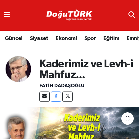
Adliye
Hava Durumu
Güncel
Siyaset
Ekonomi
Spor
Eğitim
Emni
Asayiş
Trafik Durumu
Bölge
Süper Lig Puan Durumu ve Fikstür
Kaderimiz ve Levh-i
Eğitim
Tüm Manşetler
Mahfuz...
FATIH DADAŞOĞLU
Ekonomi
Son Dakika Haberleri
Emniyet
Haber Arşivi
GENEL
Güncel