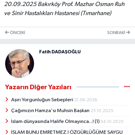
20.09.2025 Bakırköy Prof. Mazhar Osman Ruh
ve Sinir Hastalıkları Hastanesi (Tımarhane)
ÖNCEKI
SONRAKI
Fatih DADAŞOĞLU
Yazarın Diğer Yazıları
Aşırı Yorgunluğun Sebepleri
21.06.2026
Çağımızın Hamza'sı Muhsin Başkan
25.10.2025
İslam dünyasında Halife Olmayınca...! (1)
04.10.2025
İSLAM BUNU EMRETMEZ.! ÖZGÜRLÜĞÜME SAYGU