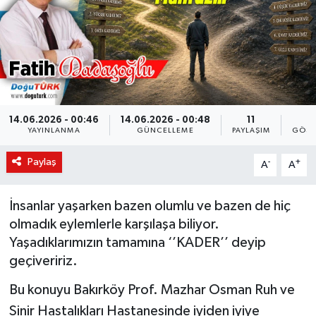
KÜLTÜR-SANAT
Magazin
Medya
14.06.2026 - 00:46
14.06.2026 - 00:48
11
9
YAYINLANMA
GÜNCELLEME
PAYLAŞIM
GÖST
Politika
Paylaş
-
+
A
A
Sağlık
Siyaset
İnsanlar yaşarken bazen olumlu ve bazen de hiç
olmadık eylemlerle karşılaşa biliyor.
Spor
Yaşadıklarımızın tamamına ‘’KADER’’ deyip
geçiveririz.
Türkiye
Bu konuyu Bakırköy Prof. Mazhar Osman Ruh ve
Sinir Hastalıkları Hastanesinde iyiden iyiye
Yaşam