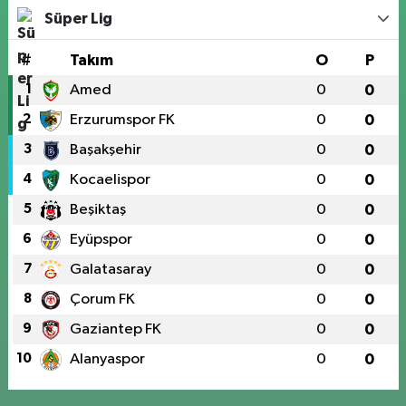
Süper Lig
#
Takım
O
P
1
Amed
0
0
2
Erzurumspor FK
0
0
3
Başakşehir
0
0
4
Kocaelispor
0
0
5
Beşiktaş
0
0
6
Eyüpspor
0
0
7
Galatasaray
0
0
8
Çorum FK
0
0
9
Gaziantep FK
0
0
10
Alanyaspor
0
0