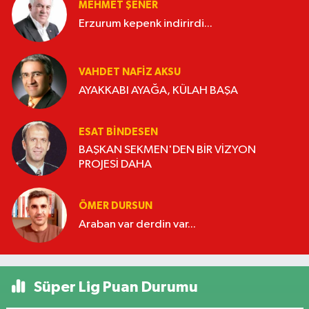
MEHMET ŞENER
Erzurum kepenk indirirdi...
VAHDET NAFIZ AKSU
AYAKKABI AYAĞA, KÜLAH BAŞA
ESAT BİNDESEN
BAŞKAN SEKMEN'DEN BİR VİZYON
PROJESİ DAHA
ÖMER DURSUN
Araban var derdin var...
Süper Lig Puan Durumu