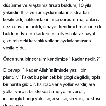
düşünme ve araştırma fırsatı buldum, 10 yıla
YEREL
yakındır iftira ve suç uydurmaların ardı arkası
kesilmedi, hakkımda onlarca soruşturma, onlarca
ceza davaları açıldı, nihayet kendimi tımarhane de
buldum. İşte bu kaderin bir cilvesi olarak hayat
çizgimizdeki karanlık yolların aydınlanmasına
vesile oldu.
Önce şunu bir soralım kendimize ‘’Kader nedir.?’’
El cevap: ‘’Kader Allah’ın ilminde yazılı bir
plandır.’’ Fakat bu plan tek bir çizgi değildir, tıpkı
bir harita gibidir, haritada ana yollar vardır, ara
yollar vardır, bir de kestirme yollar vardır,
insanoğlu hangi yolu seçerse seçsin varış noktası
değişmez.