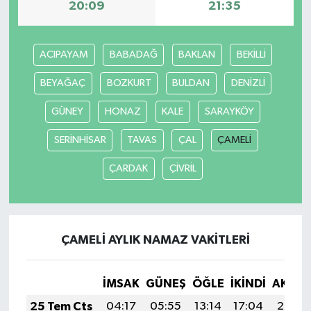
20:09
21:35
YEREL
ACIPAYAM
BABADAĞ
BAKLAN
BEKİLLİ
BEYAĞAÇ
BOZKURT
BULDAN
DENİZLİ
GÜNEY
HONAZ
KALE
SARAYKÖY
SERİNHİSAR
TAVAS
ÇAL
ÇAMELİ
ÇARDAK
ÇİVRİL
ÇAMELİ AYLIK NAMAZ VAKITLERI
İMSAK
GÜNEŞ
ÖĞLE
İKINDI
AKŞA
25 Tem Cts
04:17
05:55
13:14
17:04
20:24