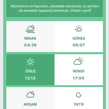
Müminlerin en hayırlıları, kanaatkâr olanlarıdır, en şerlileri
KÜLTÜR-SANAT
de tamahkâr (açgözlü) olanlarıdır. (Hadis-i şerif)
Magazin
Medya
İMSAK
GÜNEŞ
04:36
06:07
Politika
Sağlık
Siyaset
ÖĞLE
İKINDI
13:13
17:00
Spor
Türkiye
AKŞAM
YATSI
Yaşam