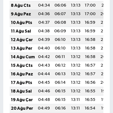
8 Ağu Cts
04:34
06:06
13:13
17:00
20:11
9 Ağu Paz
04:36
06:07
13:13
17:00
20:09
10 Ağu Pts
04:37
06:08
13:13
16:59
20:08
11 Ağu Sal
04:38
06:09
13:13
16:59
20:07
12 Ağu Çar
04:39
06:10
13:13
16:58
20:06
13 Ağu Per
04:40
06:10
13:13
16:58
20:05
14 Ağu Cum
04:42
06:11
13:12
16:58
20:04
15 Ağu Cts
04:43
06:12
13:12
16:57
20:02
16 Ağu Paz
04:44
06:13
13:12
16:57
20:01
17 Ağu Pts
04:45
06:14
13:12
16:56
20:00
18 Ağu Sal
04:46
06:15
13:12
16:55
19:59
19 Ağu Çar
04:48
06:15
13:11
16:55
19:57
20 Ağu Per
04:49
06:16
13:11
16:54
19:56