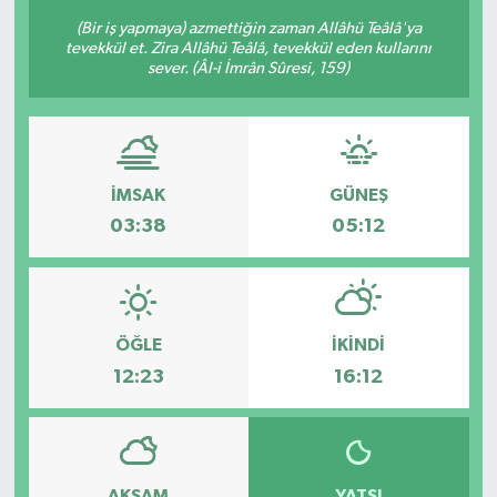
(Bir iş yapmaya) azmettiğin zaman Allâhü Teâlâ'ya
KÜLTÜR-SANAT
tevekkül et. Zira Allâhü Teâlâ, tevekkül eden kullarını
sever. (Âl-i İmrân Sûresi, 159)
Magazin
Medya
İMSAK
GÜNEŞ
Politika
03:38
05:12
Sağlık
Siyaset
ÖĞLE
İKINDI
12:23
16:12
Spor
Türkiye
Yaşam
AKŞAM
YATSI