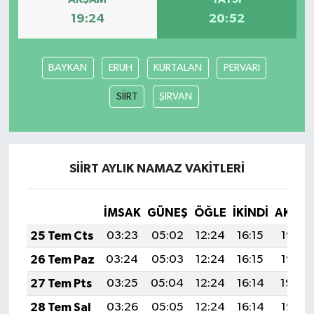
19:24
20:52
YEREL
BAYKAN
ERUH
KURTALAN
PERVARİ
SİİRT
ŞIRVAN
SİİRT AYLIK NAMAZ VAKITLERI
İMSAK
GÜNEŞ
ÖĞLE
İKINDI
AKŞA
25 Tem Cts
03:23
05:02
12:24
16:15
19:35
26 Tem Paz
03:24
05:03
12:24
16:15
19:35
27 Tem Pts
03:25
05:04
12:24
16:14
19:34
28 Tem Sal
03:26
05:05
12:24
16:14
19:33