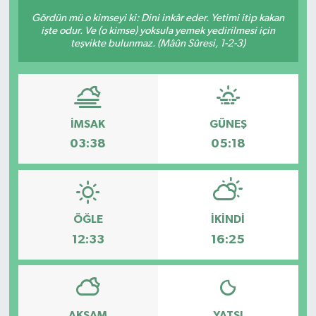
Gördün mü o kimseyi ki: Dini inkâr eder. Yetimi itip kakan
KÜLTÜR-SANAT
işte odur. Ve (o kimse) yoksula yemek yedirilmesi için
teşvikte bulunmaz. (Mâûn Sûresi, 1-2-3)
Magazin
Medya
İMSAK
GÜNEŞ
Politika
03:38
05:18
Sağlık
Siyaset
ÖĞLE
İKINDI
12:33
16:25
Spor
Türkiye
Yaşam
AKŞAM
YATSI