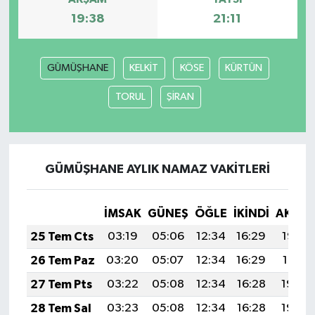
19:38
21:11
YEREL
GÜMÜŞHANE
KELKİT
KÖSE
KÜRTÜN
TORUL
ŞİRAN
GÜMÜŞHANE AYLIK NAMAZ VAKITLERI
İMSAK
GÜNEŞ
ÖĞLE
İKINDI
AKŞA
25 Tem Cts
03:19
05:06
12:34
16:29
19:52
26 Tem Paz
03:20
05:07
12:34
16:29
19:51
27 Tem Pts
03:22
05:08
12:34
16:28
19:50
28 Tem Sal
03:23
05:08
12:34
16:28
19:49