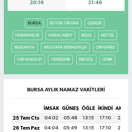
20:16
21:46
YEREL
BURSA
BÜYÜK ORHAN
GEMLİK
HARMANCIK
KARACABEY
KELES
KESTEL
MUDANYA
MUSTAFA KEMALPAŞA
ORHANELİ
ORHANGAZİ
YENİŞEHİR
İNEGÖL
İZNİK
BURSA AYLIK NAMAZ VAKITLERI
İMSAK
GÜNEŞ
ÖĞLE
İKINDI
AKŞA
25 Tem Cts
04:02
05:48
13:15
17:10
20:33
26 Tem Paz
04:04
05:49
13:15
17:10
20:32