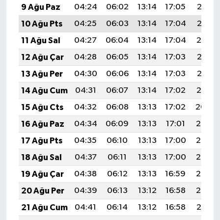
9 Ağu Paz
04:24
06:02
13:14
17:05
20:17
10 Ağu Pts
04:25
06:03
13:14
17:04
20:16
11 Ağu Sal
04:27
06:04
13:14
17:04
20:14
12 Ağu Çar
04:28
06:05
13:14
17:03
20:13
13 Ağu Per
04:30
06:06
13:14
17:03
20:12
14 Ağu Cum
04:31
06:07
13:14
17:02
20:10
15 Ağu Cts
04:32
06:08
13:13
17:02
20:09
16 Ağu Paz
04:34
06:09
13:13
17:01
20:08
17 Ağu Pts
04:35
06:10
13:13
17:00
20:06
18 Ağu Sal
04:37
06:11
13:13
17:00
20:05
19 Ağu Çar
04:38
06:12
13:13
16:59
20:03
20 Ağu Per
04:39
06:13
13:12
16:58
20:02
21 Ağu Cum
04:41
06:14
13:12
16:58
20:01