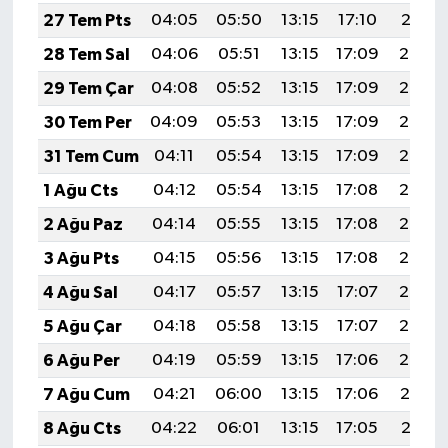
27 Tem Pts
04:05
05:50
13:15
17:10
20:31
28 Tem Sal
04:06
05:51
13:15
17:09
20:30
29 Tem Çar
04:08
05:52
13:15
17:09
20:29
30 Tem Per
04:09
05:53
13:15
17:09
20:28
31 Tem Cum
04:11
05:54
13:15
17:09
20:27
1 Ağu Cts
04:12
05:54
13:15
17:08
20:26
2 Ağu Paz
04:14
05:55
13:15
17:08
20:25
3 Ağu Pts
04:15
05:56
13:15
17:08
20:24
4 Ağu Sal
04:17
05:57
13:15
17:07
20:23
5 Ağu Çar
04:18
05:58
13:15
17:07
20:22
6 Ağu Per
04:19
05:59
13:15
17:06
20:20
7 Ağu Cum
04:21
06:00
13:15
17:06
20:19
8 Ağu Cts
04:22
06:01
13:15
17:05
20:18