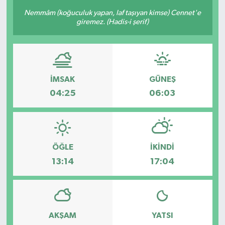
Nemmâm (koğuculuk yapan, laf taşıyan kimse) Cennet'e
KÜLTÜR-SANAT
giremez. (Hadis-i şerif)
Magazin
Medya
İMSAK
GÜNEŞ
04:25
06:03
Politika
Sağlık
Siyaset
ÖĞLE
İKINDI
13:14
17:04
Spor
Türkiye
AKŞAM
YATSI
Yaşam