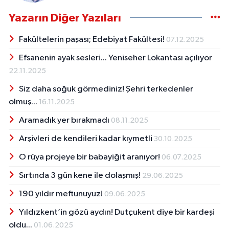
Yazarın Diğer Yazıları
Fakültelerin paşası; Edebiyat Fakültesi!
07.12.2025
Efsanenin ayak sesleri... Yeniseher Lokantası açılıyor
22.11.2025
Siz daha soğuk görmediniz! Şehri terkedenler
olmuş...
16.11.2025
Aramadık yer bırakmadı
08.11.2025
Arşivleri de kendileri kadar kıymetli
30.10.2025
O rüya projeye bir babayiğit aranıyor!
06.07.2025
Sırtında 3 gün kene ile dolaşmış!
29.06.2025
190 yıldır meftunuyuz!
09.06.2025
Yıldızkent’in gözü aydın! Dutçukent diye bir kardeşi
oldu...
01.06.2025