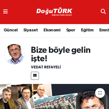
Adliye
Hava Durumu
Güncel
Siyaset
Ekonomi
Spor
Eğitim
Emni
Asayiş
Trafik Durumu
Bölge
Süper Lig Puan Durumu ve Fikstür
Bize böyle gelin
Eğitim
Tüm Manşetler
işte!
VEDAT REFAYELİ
Ekonomi
Son Dakika Haberleri
Emniyet
Haber Arşivi
GENEL
Güncel