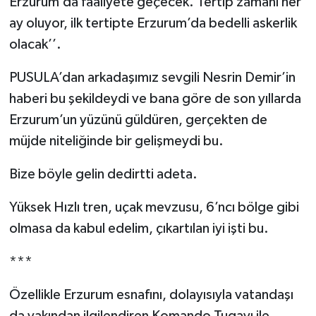
Erzurum’da faaliyete geçecek. Tertip zamanı her
ay oluyor, ilk tertipte Erzurum’da bedelli askerlik
olacak’’.
PUSULA’dan arkadaşımız sevgili Nesrin Demir’in
haberi bu şekildeydi ve bana göre de son yıllarda
Erzurum’un yüzünü güldüren, gerçekten de
müjde niteliğinde bir gelişmeydi bu.
Bize böyle gelin dedirtti adeta.
Yüksek Hızlı tren, uçak mevzusu, 6’ncı bölge gibi
olmasa da kabul edelim, çıkartılan iyi işti bu.
***
Özellikle Erzurum esnafını, dolayısıyla vatandaşı
da yakından ilgilendiren Komando Tugayı ile