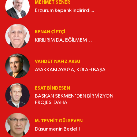
MEHMET ŞENER
Erzurum kepenk indirirdi...
KENAN ÇİFTÇİ
KIRILIRIM DA, EĞİLMEM…
VAHDET NAFIZ AKSU
AYAKKABI AYAĞA, KÜLAH BAŞA
ESAT BİNDESEN
BAŞKAN SEKMEN'DEN BİR VİZYON
PROJESİ DAHA
M. TEVHIT GÜLSEVEN
Düşünmenin Bedeli!