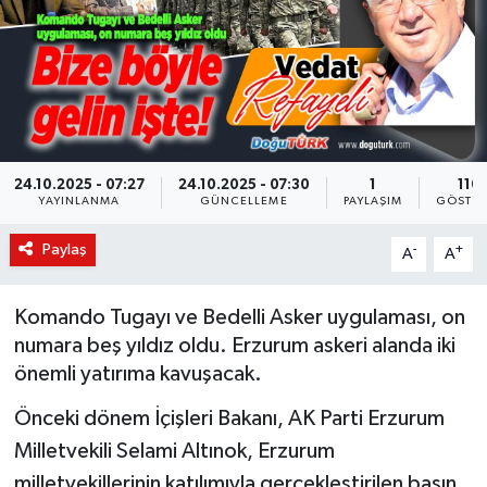
KÜLTÜR-SANAT
Magazin
Medya
24.10.2025 - 07:27
24.10.2025 - 07:30
1
110
YAYINLANMA
GÜNCELLEME
PAYLAŞIM
GÖSTER
Politika
Paylaş
-
+
A
A
Sağlık
Siyaset
Komando Tugayı ve Bedelli Asker uygulaması, on
numara beş yıldız oldu. Erzurum askeri alanda iki
Spor
önemli yatırıma kavuşacak.
Önceki dönem İçişleri Bakanı, AK Parti Erzurum
Türkiye
Milletvekili Selami Altınok, Erzurum
milletvekillerinin katılımıyla gerçekleştirilen basın
Yaşam