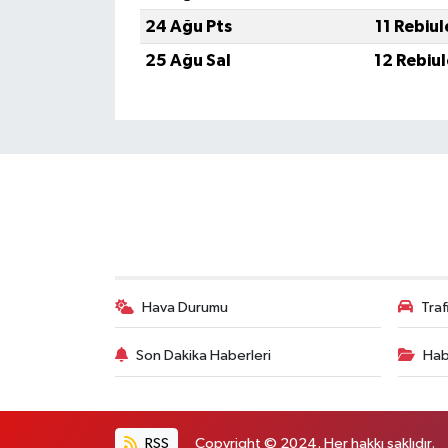
24 Ağu Pts
11 Rebiu
25 Ağu Sal
12 Rebiu
Hava Durumu
Tra
Son Dakika Haberleri
Hab
RSS
Copyright © 2024. Her hakkı saklıdır.