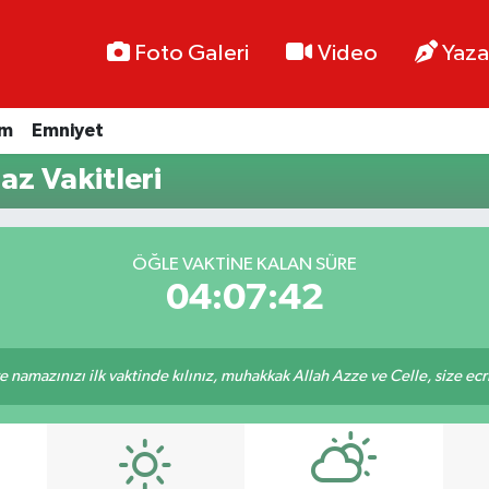
Foto Galeri
Video
Yaza
im
Emniyet
z Vakitleri
ÖĞLE VAKTINE KALAN SÜRE
04:07:42
 namazınızı ilk vaktinde kılınız, muhakkak Allah Azze ve Celle, size ecriniz