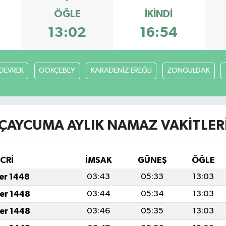
ÖĞLE
İKINDI
13:02
16:54
DEVREK
GÖKÇEBEY
KARADENİZ EREĞLİ
ZONGULDAK
ÇAYCUMA AYLIK NAMAZ VAKITLER
İCRİ
İMSAK
GÜNEŞ
ÖĞLE
fer 1448
03:43
05:33
13:03
fer 1448
03:44
05:34
13:03
fer 1448
03:46
05:35
13:03