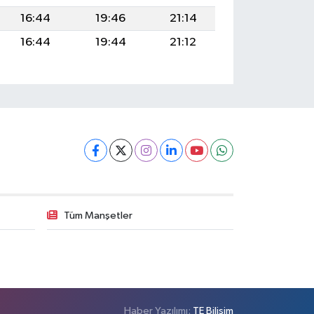
16:44
19:46
21:14
16:44
19:44
21:12
Tüm Manşetler
Haber Yazılımı:
TE Bilişim