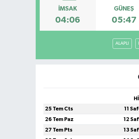
İMSAK
GÜNEŞ
KÜLTÜR-SANAT
04:06
05:47
Magazin
Medya
ALAPLI
Politika
Sağlık
Siyaset
H
Spor
25 Tem Cts
11 Sa
26 Tem Paz
12 Sa
Türkiye
27 Tem Pts
13 Sa
Yaşam