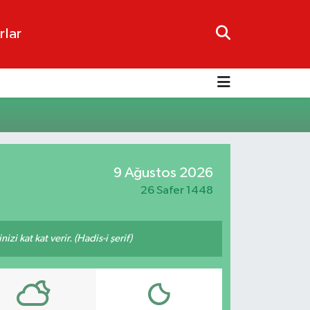
rlar
9 Ağustos 2026
26 Safer 1448
i kat kat verir. (Hadis-i şerif)