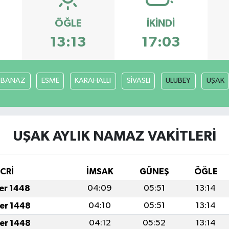
ÖĞLE
İKINDI
13:13
17:03
BANAZ
ESME
KARAHALLI
SİVASLI
ULUBEY
UŞAK
UŞAK AYLIK NAMAZ VAKITLERI
İCRİ
İMSAK
GÜNEŞ
ÖĞLE
fer 1448
04:09
05:51
13:14
fer 1448
04:10
05:51
13:14
fer 1448
04:12
05:52
13:14