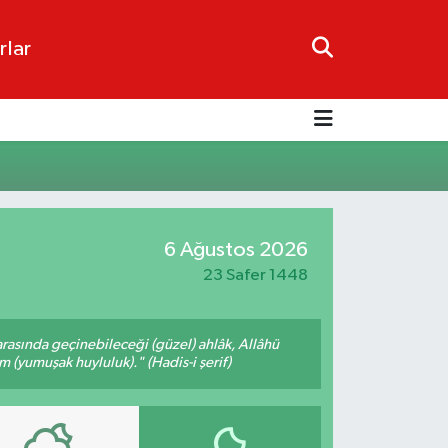
rlar
6 Ağustos 2026
23 Safer 1448
arasında geçinebileceği (güzel) ahlâk, Allâhü
m (yumuşak huyluluk)." (Hadis-i şerif)