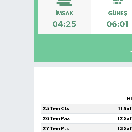
KÜLTÜR-SANAT
İMSAK
GÜNEŞ
04:25
06:01
Magazin
Medya
Politika
Sağlık
Siyaset
H
Spor
25 Tem Cts
11 Sa
Türkiye
26 Tem Paz
12 Sa
27 Tem Pts
13 Sa
Yaşam