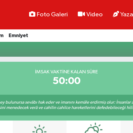
Foto Galeri
Video
Yaza
im
Emniyet
İMSAK VAKTINE KALAN SÜRE
50:00
 şey bulunursa sevâbı hak eder ve imanını kemâle erdirmiş olur: İnsanlar 
ini menedecek verâ ve cahilin cahilce hareketlerini defedebileceği hili