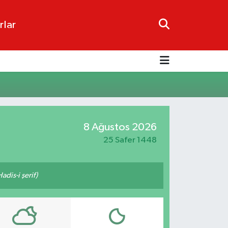
rlar
8 Ağustos 2026
25 Safer 1448
adis-i şerif)