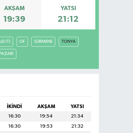
AKŞAM
YATSI
19:39
21:12
I (T)
OF
SÜRMENE
TONYA
PAZARI
İKINDI
AKŞAM
YATSI
16:30
19:54
21:34
16:30
19:53
21:32