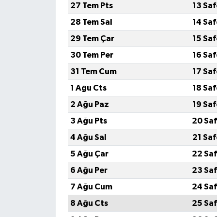
27 Tem Pts
13 Sa
28 Tem Sal
14 Sa
YEREL
29 Tem Çar
15 Sa
30 Tem Per
16 Sa
31 Tem Cum
17 Sa
1 Ağu Cts
18 Sa
2 Ağu Paz
19 Sa
3 Ağu Pts
20 Saf
4 Ağu Sal
21 Sa
5 Ağu Çar
22 Saf
6 Ağu Per
23 Saf
7 Ağu Cum
24 Saf
8 Ağu Cts
25 Saf