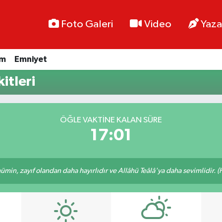
Foto Galeri
Video
Yaza
im
Emniyet
itleri
ÖĞLE VAKTINE KALAN SÜRE
17:01
min, zayıf olandan daha hayırlıdır ve Allâhü Teâlâ'ya daha sevimlidir. (H