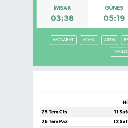
İMSAK
GÜNEŞ
KÜLTÜR-SANAT
03:38
05:19
Magazin
Medya
AKÇAABAT
ARAKLI
ARSİN
B
TRABZ
Politika
Sağlık
Siyaset
Spor
Hİ
25 Tem Cts
11 Sa
Türkiye
26 Tem Paz
12 Sa
Yaşam