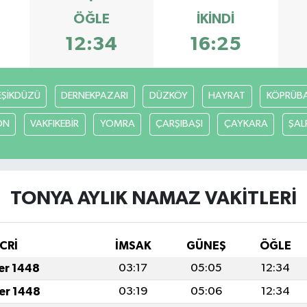
ÖĞLE
İKINDI
12:34
16:25
EŞİKDÜZÜ
DERNEKPAZARI
DÜZKÖY
HAYRAT
KÖPRÜBAŞ
ON
VAKFIKEBİR
YOMRA
ÇARŞIBAŞI
ÇAYKARA
ŞAL
TONYA AYLIK NAMAZ VAKITLERI
CRİ
İMSAK
GÜNEŞ
ÖĞLE
fer 1448
03:17
05:05
12:34
fer 1448
03:19
05:06
12:34