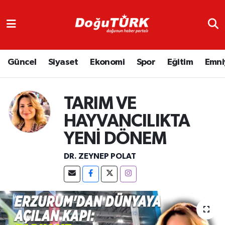
Adliye
Hava Durumu
Güncel
Siyaset
Ekonomi
Spor
Eğitim
Emni
Asayiş
Trafik Durumu
Bölge
Süper Lig Puan Durumu ve Fikstür
TARIM VE
Eğitim
Tüm Manşetler
HAYVANCILIKTA
YENİ DÖNEM
Ekonomi
Son Dakika Haberleri
DR. ZEYNEP POLAT
Emniyet
Haber Arşivi
GENEL
Güncel