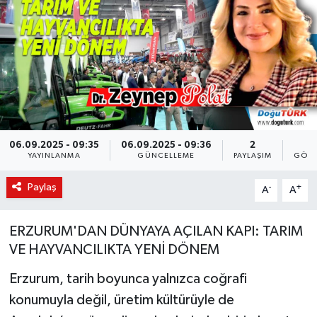
KÜLTÜR-SANAT
Magazin
Medya
Politika
06.09.2025 - 09:35
06.09.2025 - 09:36
2
7
YAYINLANMA
GÜNCELLEME
PAYLAŞIM
GÖST
Sağlık
Paylaş
-
+
A
A
Siyaset
ERZURUM'DAN DÜNYAYA AÇILAN KAPI: TARIM
Spor
VE HAYVANCILIKTA YENİ DÖNEM
Erzurum, tarih boyunca yalnızca coğrafi
Türkiye
konumuyla değil, üretim kültürüyle de
Yaşam