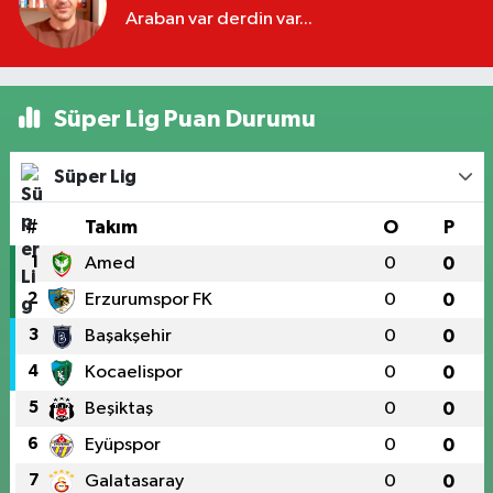
Araban var derdin var...
Süper Lig Puan Durumu
Süper Lig
#
Takım
O
P
1
Amed
0
0
2
Erzurumspor FK
0
0
3
Başakşehir
0
0
4
Kocaelispor
0
0
5
Beşiktaş
0
0
6
Eyüpspor
0
0
7
Galatasaray
0
0