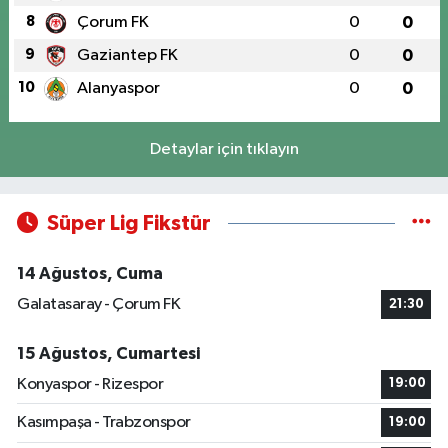
8
Çorum FK
0
0
9
Gaziantep FK
0
0
10
Alanyaspor
0
0
Detaylar için tıklayın
Süper Lig Fikstür
14 Ağustos, Cuma
Galatasaray - Çorum FK
21:30
15 Ağustos, Cumartesi
Konyaspor - Rizespor
19:00
Kasımpaşa - Trabzonspor
19:00