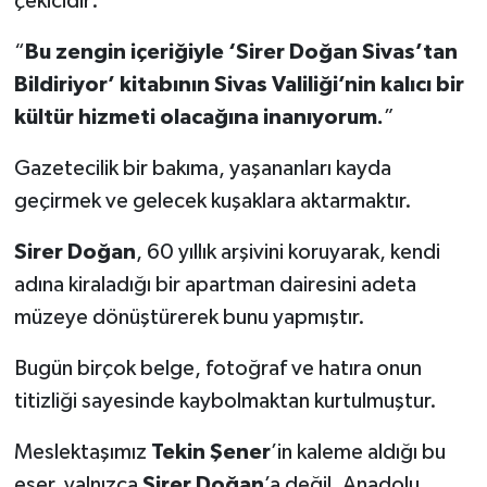
çekicidir:
“
Bu zengin içeriğiyle ‘Sirer Doğan Sivas’tan
Bildiriyor’ kitabının Sivas Valiliği’nin kalıcı bir
kültür hizmeti olacağına inanıyorum.
”
Gazetecilik bir bakıma, yaşananları kayda
geçirmek ve gelecek kuşaklara aktarmaktır.
Sirer Doğan
, 60 yıllık arşivini koruyarak, kendi
adına kiraladığı bir apartman dairesini adeta
müzeye dönüştürerek bunu yapmıştır.
Bugün birçok belge, fotoğraf ve hatıra onun
titizliği sayesinde kaybolmaktan kurtulmuştur.
Meslektaşımız
Tekin Şener
’in kaleme aldığı bu
eser, yalnızca
Sirer Doğan
’a değil, Anadolu