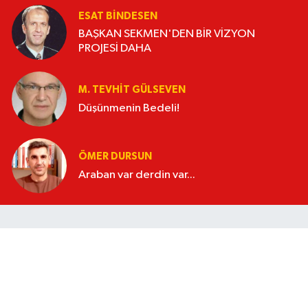
ESAT BİNDESEN
BAŞKAN SEKMEN'DEN BİR VİZYON
PROJESİ DAHA
M. TEVHIT GÜLSEVEN
Düşünmenin Bedeli!
ÖMER DURSUN
Araban var derdin var...