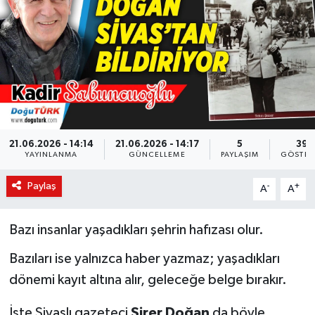
KÜLTÜR-SANAT
Magazin
Medya
Politika
21.06.2026 - 14:14
21.06.2026 - 14:17
5
39
YAYINLANMA
GÜNCELLEME
PAYLAŞIM
GÖSTER
Sağlık
Paylaş
-
+
A
A
Siyaset
Bazı insanlar yaşadıkları şehrin hafızası olur.
Spor
Bazıları ise yalnızca haber yazmaz; yaşadıkları
Türkiye
dönemi kayıt altına alır, geleceğe belge bırakır.
İşte Sivaslı gazeteci
Sirer Doğan
da böyle
Yaşam