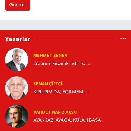
Gönder
Yazarlar
MEHMET ŞENER
Erzurum kepenk indirirdi...
KENAN ÇİFTÇİ
KIRILIRIM DA, EĞİLMEM…
VAHDET NAFIZ AKSU
AYAKKABI AYAĞA, KÜLAH BAŞA