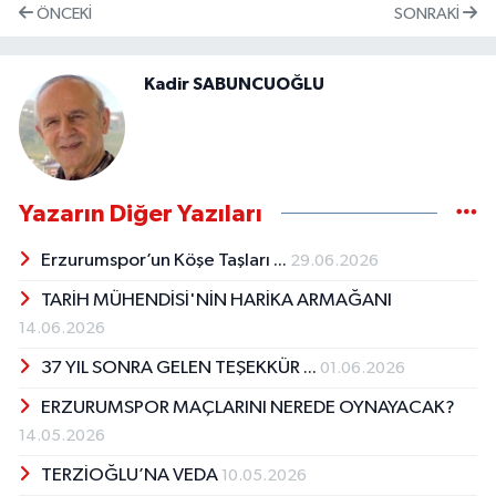
ÖNCEKI
SONRAKI
Kadir SABUNCUOĞLU
Yazarın Diğer Yazıları
Erzurumspor’un Köşe Taşları ...
29.06.2026
TARİH MÜHENDİSİ'NİN HARİKA ARMAĞANI
14.06.2026
37 YIL SONRA GELEN TEŞEKKÜR ...
01.06.2026
ERZURUMSPOR MAÇLARINI NEREDE OYNAYACAK?
14.05.2026
TERZİOĞLU’NA VEDA
10.05.2026