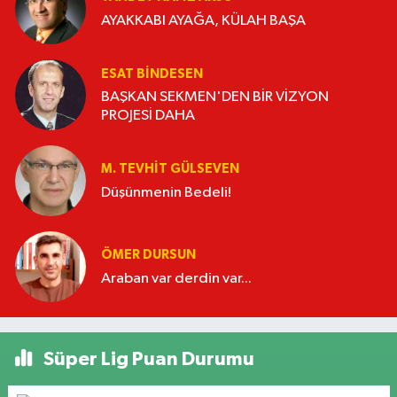
AYAKKABI AYAĞA, KÜLAH BAŞA
ESAT BİNDESEN
BAŞKAN SEKMEN'DEN BİR VİZYON
PROJESİ DAHA
M. TEVHIT GÜLSEVEN
Düşünmenin Bedeli!
ÖMER DURSUN
Araban var derdin var...
Süper Lig Puan Durumu