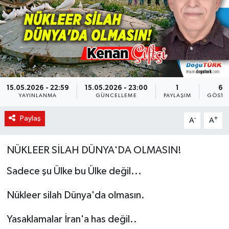
KÜLTÜR-SANAT
Magazin
Medya
15.05.2026 - 22:59
15.05.2026 - 23:00
1
63
Politika
YAYINLANMA
GÜNCELLEME
PAYLAŞIM
GÖSTE
Paylaş
-
+
A
A
Sağlık
Siyaset
NÜKLEER SİLAH DÜNYA'DA OLMASIN!
Sadece şu Ülke bu Ülke değil...
Spor
Nükleer silah Dünya'da olmasın.
Türkiye
Yasaklamalar İran'a has değil..
Yaşam