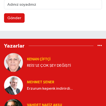
Gönder
Yazarlar
KENAN ÇİFTÇİ
REİS'LE ÇOK ŞEY DEĞİŞTİ
MEHMET ŞENER
Erzurum kepenk indirirdi...
VAHDET NAFIZ AKSU