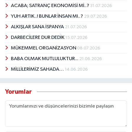
ACABA; SATRANÇ EKONOMİSİ Mİ..?
31.07.2026
YUH ARTIK..! BUNLAR İNSAN MI..?
29.07.2026
ALKIŞLAR SANA İSPANYA
21.07.2026
DARBECİLERE DUR DEDİK
15.07.2026
MÜKEMMEL ORGANİZASYON
08.07.2026
BABA OLMAK MUTLULUKTUR...
21.06.2026
MİLLİLERİMİZ SAHADA…
14.06.2026
Yorumlar