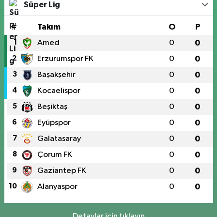
Süper Lig
#
Takım
O
P
1
Amed
0
0
2
Erzurumspor FK
0
0
3
Başakşehir
0
0
4
Kocaelispor
0
0
5
Beşiktaş
0
0
6
Eyüpspor
0
0
7
Galatasaray
0
0
8
Çorum FK
0
0
9
Gaziantep FK
0
0
10
Alanyaspor
0
0
Detaylar için tıklayın