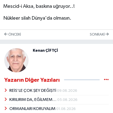
Mescid-i Aksa, baskına uğruyor..!
Nükleer silah Dünya'da olmasın.
ÖNCEKI
SONRAKI
Kenan ÇİFTÇİ
Yazarın Diğer Yazıları
REİS'LE ÇOK ŞEY DEĞİŞTİ
09.08.2026
KIRILIRIM DA, EĞİLMEM…
05.08.2026
ORMANLARI KORUYALIM
01.08.2026