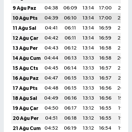
9 Ağu Paz
04:38
06:09
13:14
17:00
20:10
10 Ağu Pts
04:39
06:10
13:14
17:00
20:08
11 Ağu Sal
04:41
06:11
13:14
16:59
20:07
12 Ağu Çar
04:42
06:11
13:14
16:59
20:06
13 Ağu Per
04:43
06:12
13:14
16:58
20:05
14 Ağu Cum
04:44
06:13
13:13
16:58
20:04
15 Ağu Cts
04:45
06:14
13:13
16:57
20:03
16 Ağu Paz
04:47
06:15
13:13
16:57
20:01
17 Ağu Pts
04:48
06:15
13:13
16:56
20:00
18 Ağu Sal
04:49
06:16
13:13
16:56
19:59
19 Ağu Çar
04:50
06:17
13:12
16:55
19:58
20 Ağu Per
04:51
06:18
13:12
16:55
19:56
21 Ağu Cum
04:52
06:19
13:12
16:54
19:55