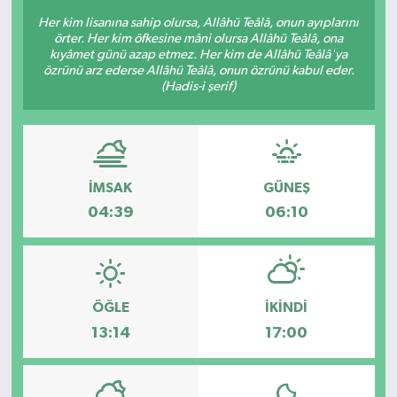
Her kim lisanına sahip olursa, Allâhü Teâlâ, onun ayıplarını
KÜLTÜR-SANAT
örter. Her kim öfkesine mâni olursa Allâhü Teâlâ, ona
kıyâmet günü azap etmez. Her kim de Allâhü Teâlâ'ya
özrünü arz ederse Allâhü Teâlâ, onun özrünü kabul eder.
Magazin
(Hadis-i şerif)
Medya
Politika
İMSAK
GÜNEŞ
Sağlık
04:39
06:10
Siyaset
Spor
ÖĞLE
İKINDI
13:14
17:00
Türkiye
Yaşam