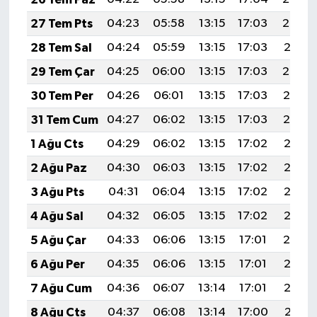
27 Tem Pts
04:23
05:58
13:15
17:03
20:22
28 Tem Sal
04:24
05:59
13:15
17:03
20:21
29 Tem Çar
04:25
06:00
13:15
17:03
20:20
30 Tem Per
04:26
06:01
13:15
17:03
20:19
31 Tem Cum
04:27
06:02
13:15
17:03
20:19
1 Ağu Cts
04:29
06:02
13:15
17:02
20:18
2 Ağu Paz
04:30
06:03
13:15
17:02
20:17
3 Ağu Pts
04:31
06:04
13:15
17:02
20:16
4 Ağu Sal
04:32
06:05
13:15
17:02
20:15
5 Ağu Çar
04:33
06:06
13:15
17:01
20:14
6 Ağu Per
04:35
06:06
13:15
17:01
20:13
7 Ağu Cum
04:36
06:07
13:14
17:01
20:12
8 Ağu Cts
04:37
06:08
13:14
17:00
20:11