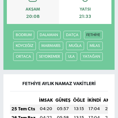
AKŞAM
YATSI
YEREL
20:08
21:33
BODRUM
DALAMAN
DATÇA
FETHİYE
KÖYCEĞİZ
MARMARİS
MUĞLA
MİLAS
ORTACA
SEYDİKEMER
ULA
YATAĞAN
FETHİYE AYLIK NAMAZ VAKITLERI
İMSAK
GÜNEŞ
ÖĞLE
İKINDI
AKŞA
25 Tem Cts
04:20
05:57
13:15
17:04
20:23
26 Tem Paz
04:22
05:58
13:15
17:04
20:23