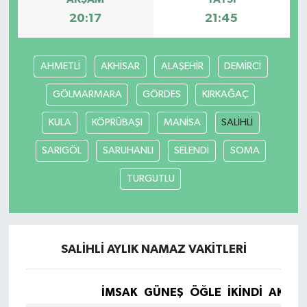
20:17
21:45
YEREL
AHMETLİ
AKHİSAR
ALAŞEHİR
DEMİRCİ
GÖLMARMARA
GÖRDES
KIRKAĞAÇ
KULA
KÖPRÜBAŞI
MANİSA
SALİHLİ
SARIGÖL
SARUHANLI
SELENDİ
SOMA
TURGUTLU
SALİHLİ AYLIK NAMAZ VAKITLERI
İMSAK
GÜNEŞ
ÖĞLE
İKINDI
AKŞA