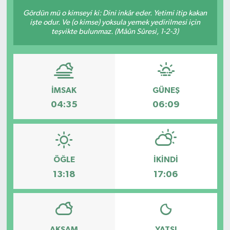
Gördün mü o kimseyi ki: Dini inkâr eder. Yetimi itip kakan
KÜLTÜR-SANAT
işte odur. Ve (o kimse) yoksula yemek yedirilmesi için
teşvikte bulunmaz. (Mâûn Sûresi, 1-2-3)
Magazin
Medya
İMSAK
GÜNEŞ
Politika
04:35
06:09
Sağlık
Siyaset
ÖĞLE
İKINDI
13:18
17:06
Spor
Türkiye
Yaşam
AKŞAM
YATSI