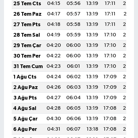
25 Tem Cts
04:15
05:56
13:19
17:11
20:32
26 Tem Paz
04:17
05:57
13:19
17:11
20:31
27 Tem Pts
04:18
05:58
13:19
17:11
20:30
28 Tem Sal
04:19
05:59
13:19
17:10
20:29
29 Tem Çar
04:20
06:00
13:19
17:10
20:28
30 Tem Per
04:22
06:00
13:19
17:10
20:28
31 Tem Cum
04:23
06:01
13:19
17:10
20:27
1 Ağu Cts
04:24
06:02
13:19
17:09
20:26
2 Ağu Paz
04:26
06:03
13:19
17:09
20:25
3 Ağu Pts
04:27
06:04
13:19
17:09
20:24
4 Ağu Sal
04:28
06:05
13:19
17:08
20:23
5 Ağu Çar
04:30
06:06
13:19
17:08
20:22
6 Ağu Per
04:31
06:07
13:18
17:08
20:20