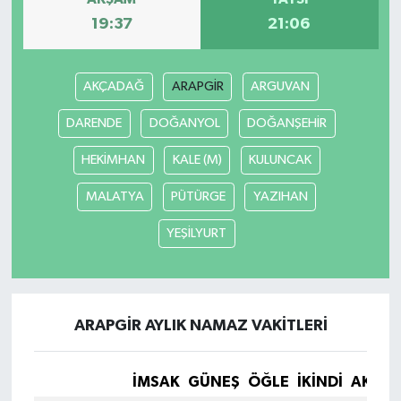
19:37
21:06
YEREL
AKÇADAĞ
ARAPGİR
ARGUVAN
DARENDE
DOĞANYOL
DOĞANŞEHİR
HEKİMHAN
KALE (M)
KULUNCAK
MALATYA
PÜTÜRGE
YAZIHAN
YEŞİLYURT
ARAPGİR AYLIK NAMAZ VAKITLERI
İMSAK
GÜNEŞ
ÖĞLE
İKINDI
AKŞA