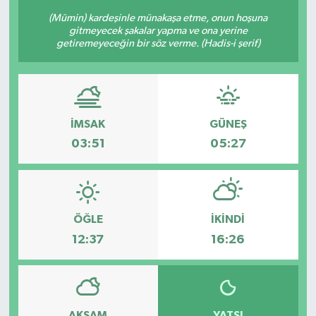
(Mümin) kardeşinle münakaşa etme, onun hoşuna
KÜLTÜR-SANAT
gitmeyecek şakalar yapma ve ona yerine
getiremeyeceğin bir söz verme. (Hadis-i şerif)
Magazin
Medya
İMSAK
GÜNEŞ
Politika
03:51
05:27
Sağlık
Siyaset
ÖĞLE
İKINDI
12:37
16:26
Spor
Türkiye
Yaşam
AKŞAM
YATSI