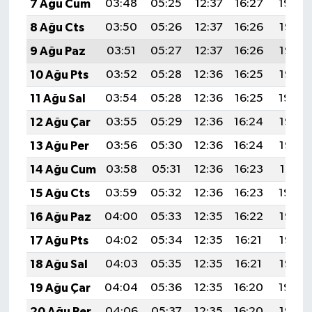
7 Ağu Cum
03:48
05:25
12:37
16:27
19:39
8 Ağu Cts
03:50
05:26
12:37
16:26
19:38
9 Ağu Paz
03:51
05:27
12:37
16:26
19:37
10 Ağu Pts
03:52
05:28
12:36
16:25
19:35
11 Ağu Sal
03:54
05:28
12:36
16:25
19:34
12 Ağu Çar
03:55
05:29
12:36
16:24
19:33
13 Ağu Per
03:56
05:30
12:36
16:24
19:32
14 Ağu Cum
03:58
05:31
12:36
16:23
19:31
15 Ağu Cts
03:59
05:32
12:36
16:23
19:29
16 Ağu Paz
04:00
05:33
12:35
16:22
19:28
17 Ağu Pts
04:02
05:34
12:35
16:21
19:27
18 Ağu Sal
04:03
05:35
12:35
16:21
19:25
19 Ağu Çar
04:04
05:36
12:35
16:20
19:24
20 Ağu Per
04:06
05:37
12:35
16:20
19:22