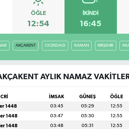
ÖĞLE
İKINDI
12:54
16:45
NAR
AKÇAKENT
CICEKDAGI
KAMAN
KIRŞEHİR
MU
AKÇAKENT AYLIK NAMAZ VAKITLER
İCRİ
İMSAK
GÜNEŞ
ÖĞLE
fer 1448
03:45
05:29
12:55
fer 1448
03:47
05:30
12:55
fer 1448
03:48
05:31
12:55