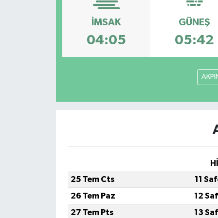
KÜLTÜR-SANAT
İMSAK
GÜNEŞ
04:05
05:42
Magazin
Medya
AKPI
Politika
Sağlık
Siyaset
H
Spor
25 Tem Cts
11 Sa
Türkiye
26 Tem Paz
12 Sa
27 Tem Pts
13 Sa
Yaşam