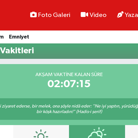
Foto Galeri
Video
Yaza
im
Emniyet
Vakitleri
AKŞAM VAKTINE KALAN SÜRE
02:07:15
ni ziyaret ederse, bir melek, ona şöyle nidâ eder: "Ne iyi yaptın, yürüdü
bir köşk hazırladın!" (Hadis-i şerif)