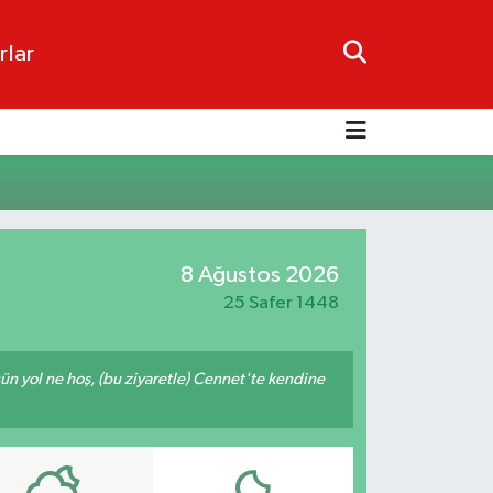
rlar
8 Ağustos 2026
25 Safer 1448
ğün yol ne hoş, (bu ziyaretle) Cennet'te kendine