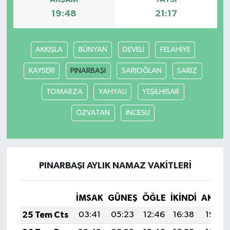
19:48
21:17
YEREL
AKKIŞLA
BÜNYAN
DEVELİ
FELAHİYE
KAYSERİ
PINARBAŞI
SARIOĞLAN
SARIZ
TOMARZA
YAHYALI
YEŞİLHİSAR
ÖZVATAN
İNCESU
PINARBAŞI AYLIK NAMAZ VAKITLERI
İMSAK
GÜNEŞ
ÖĞLE
İKINDI
AKŞA
25 Tem Cts
03:41
05:23
12:46
16:38
19:59