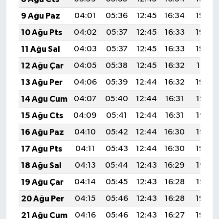
9 Ağu Paz
04:01
05:36
12:45
16:34
19:44
10 Ağu Pts
04:02
05:37
12:45
16:33
19:43
11 Ağu Sal
04:03
05:37
12:45
16:33
19:42
12 Ağu Çar
04:05
05:38
12:45
16:32
19:41
13 Ağu Per
04:06
05:39
12:44
16:32
19:40
14 Ağu Cum
04:07
05:40
12:44
16:31
19:38
15 Ağu Cts
04:09
05:41
12:44
16:31
19:37
16 Ağu Paz
04:10
05:42
12:44
16:30
19:36
17 Ağu Pts
04:11
05:43
12:44
16:30
19:34
18 Ağu Sal
04:13
05:44
12:43
16:29
19:33
19 Ağu Çar
04:14
05:45
12:43
16:28
19:32
20 Ağu Per
04:15
05:46
12:43
16:28
19:30
21 Ağu Cum
04:16
05:46
12:43
16:27
19:29