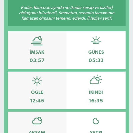
Kullar, Ramazan ayında ne (kadar sevap ve fazilet)
KÜLTÜR-SANAT
olduğunu bilselerdi, ümmetim, senenin tamamının
Ramazan olmasını temenni ederdi. (Hadis-i şerif)
Magazin
Medya
İMSAK
GÜNEŞ
Politika
03:57
05:33
Sağlık
Siyaset
ÖĞLE
İKINDI
12:45
16:35
Spor
Türkiye
Yaşam
AKŞAM
YATSI