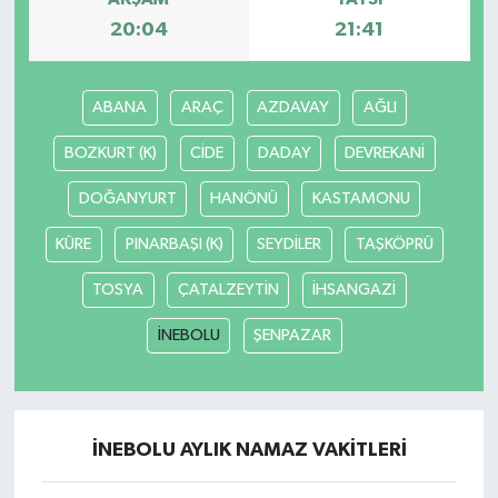
20:04
21:41
YEREL
ABANA
ARAÇ
AZDAVAY
AĞLI
BOZKURT (K)
CİDE
DADAY
DEVREKANİ
DOĞANYURT
HANÖNÜ
KASTAMONU
KÜRE
PINARBAŞI (K)
SEYDİLER
TAŞKÖPRÜ
TOSYA
ÇATALZEYTİN
İHSANGAZİ
İNEBOLU
ŞENPAZAR
İNEBOLU AYLIK NAMAZ VAKITLERI