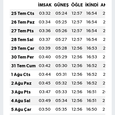
İMSAK
GÜNEŞ
ÖĞLE
İKINDI
AKŞA
25 Tem Cts
03:32
05:24
12:57
16:54
20:19
26 Tem Paz
03:34
05:25
12:57
16:54
20:18
27 Tem Pts
03:36
05:26
12:57
16:54
20:17
28 Tem Sal
03:37
05:27
12:57
16:54
20:16
29 Tem Çar
03:39
05:28
12:56
16:53
20:15
30 Tem Per
03:40
05:29
12:56
16:53
20:14
31 Tem Cum
03:42
05:30
12:56
16:52
20:13
1 Ağu Cts
03:44
05:31
12:56
16:52
20:12
2 Ağu Paz
03:45
05:32
12:56
16:52
20:10
3 Ağu Pts
03:47
05:33
12:56
16:51
20:09
4 Ağu Sal
03:49
05:34
12:56
16:51
20:08
5 Ağu Çar
03:50
05:35
12:56
16:50
20:07