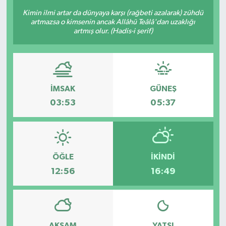
Kimin ilmi artar da dünyaya karşı (rağbeti azalarak) zühdü
KÜLTÜR-SANAT
artmazsa o kimsenin ancak Allâhü Teâlâ'dan uzaklığı
artmış olur. (Hadis-i şerif)
Magazin
Medya
İMSAK
GÜNEŞ
Politika
03:53
05:37
Sağlık
Siyaset
ÖĞLE
İKINDI
12:56
16:49
Spor
Türkiye
Yaşam
AKŞAM
YATSI