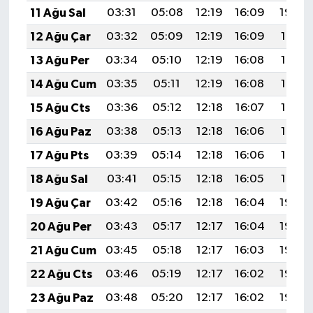
11 Ağu Sal
03:31
05:08
12:19
16:09
19:20
12 Ağu Çar
03:32
05:09
12:19
16:09
19:19
13 Ağu Per
03:34
05:10
12:19
16:08
19:17
14 Ağu Cum
03:35
05:11
12:19
16:08
19:16
15 Ağu Cts
03:36
05:12
12:18
16:07
19:15
16 Ağu Paz
03:38
05:13
12:18
16:06
19:13
17 Ağu Pts
03:39
05:14
12:18
16:06
19:12
18 Ağu Sal
03:41
05:15
12:18
16:05
19:10
19 Ağu Çar
03:42
05:16
12:18
16:04
19:09
20 Ağu Per
03:43
05:17
12:17
16:04
19:08
21 Ağu Cum
03:45
05:18
12:17
16:03
19:06
22 Ağu Cts
03:46
05:19
12:17
16:02
19:05
23 Ağu Paz
03:48
05:20
12:17
16:02
19:03