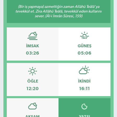
(Bir iş yapmaya) azmettiğin zaman Allâhü Teâlâ'ya
KÜLTÜR-SANAT
tevekkül et. Zira Allâhü Teâlâ, tevekkül eden kullarını
sever. (Âl-i İmrân Sûresi, 159)
Magazin
Medya
İMSAK
GÜNEŞ
Politika
03:26
05:06
Sağlık
Siyaset
ÖĞLE
İKINDI
12:20
16:11
Spor
Türkiye
Yaşam
AKŞAM
YATSI