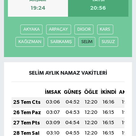
19:24
20:56
YEREL
AKYAKA
ARPAÇAY
DİGOR
KARS
KAĞIZMAN
SARIKAMIŞ
SELİM
SUSUZ
SELİM AYLIK NAMAZ VAKITLERI
İMSAK
GÜNEŞ
ÖĞLE
İKINDI
AKŞA
25 Tem Cts
03:06
04:52
12:20
16:16
19:38
26 Tem Paz
03:07
04:53
12:20
16:15
19:38
27 Tem Pts
03:09
04:54
12:20
16:15
19:37
28 Tem Sal
03:10
04:55
12:20
16:15
19:36