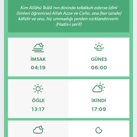
Kim Allâhü Teâlâ'nın dininde tefakkuh ederse (dînî
KÜLTÜR-SANAT
ilimleri öğrenirse) Allah Azze ve Celle, ona (her işinde)
kâfidir ve onu, hiç ummadığı yerden rızıklandırıverir.
(Hadis-i şerif)
Magazin
Medya
Politika
İMSAK
GÜNEŞ
04:19
06:00
Sağlık
Siyaset
ÖĞLE
İKINDI
Spor
13:17
17:09
Türkiye
Yaşam