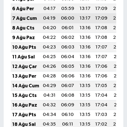
6 Ağu Per
04:17
05:59
13:17
17:09
20:24
7 Ağu Cum
04:19
06:00
13:17
17:09
20:23
8 Ağu Cts
04:20
06:01
13:16
17:08
20:22
9 Ağu Paz
04:22
06:02
13:16
17:08
20:20
10 Ağu Pts
04:23
06:03
13:16
17:07
20:19
11 Ağu Sal
04:25
06:04
13:16
17:07
20:18
12 Ağu Çar
04:26
06:05
13:16
17:06
20:17
13 Ağu Per
04:28
06:06
13:16
17:06
20:15
14 Ağu Cum
04:29
06:07
13:15
17:05
20:14
15 Ağu Cts
04:31
06:08
13:15
17:04
20:12
16 Ağu Paz
04:32
06:09
13:15
17:04
20:11
17 Ağu Pts
04:34
06:10
13:15
17:03
20:10
18 Ağu Sal
04:35
06:11
13:15
17:02
20:08