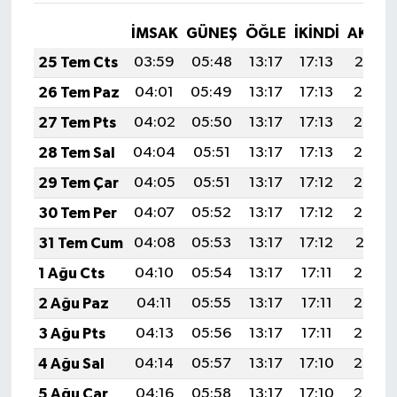
İMSAK
GÜNEŞ
ÖĞLE
İKINDI
AKŞA
25 Tem Cts
03:59
05:48
13:17
17:13
20:37
26 Tem Paz
04:01
05:49
13:17
17:13
20:36
27 Tem Pts
04:02
05:50
13:17
17:13
20:35
28 Tem Sal
04:04
05:51
13:17
17:13
20:34
29 Tem Çar
04:05
05:51
13:17
17:12
20:33
30 Tem Per
04:07
05:52
13:17
17:12
20:32
31 Tem Cum
04:08
05:53
13:17
17:12
20:31
1 Ağu Cts
04:10
05:54
13:17
17:11
20:30
2 Ağu Paz
04:11
05:55
13:17
17:11
20:29
3 Ağu Pts
04:13
05:56
13:17
17:11
20:28
4 Ağu Sal
04:14
05:57
13:17
17:10
20:27
5 Ağu Çar
04:16
05:58
13:17
17:10
20:25