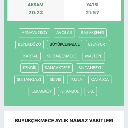
AKŞAM
YATSI
20:23
21:57
YEREL
ARNAVUTKOY
AVCILAR
BAŞAKŞEHİR
BEYLİKDÜZÜ
BÜYÜKÇEKMECE
ESENYURT
KARTAL
KÜÇÜKÇEKMECE
MALTEPE
PENDİK
SANCAKTEPE
SULTANBEYLİ
SULTANGAZİ
SİLİVRİ
TUZLA
ÇATALCA
ÇEKMEKÖY
İSTANBUL
ŞİLE
BÜYÜKÇEKMECE AYLIK NAMAZ VAKITLERI