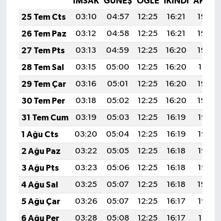
İMSAK
GÜNEŞ
ÖĞLE
İKINDI
AKŞA
25 Tem Cts
03:10
04:57
12:25
16:21
19:44
26 Tem Paz
03:12
04:58
12:25
16:21
19:43
27 Tem Pts
03:13
04:59
12:25
16:20
19:42
28 Tem Sal
03:15
05:00
12:25
16:20
19:41
29 Tem Çar
03:16
05:01
12:25
16:20
19:40
30 Tem Per
03:18
05:02
12:25
16:20
19:39
31 Tem Cum
03:19
05:03
12:25
16:19
19:38
1 Ağu Cts
03:20
05:04
12:25
16:19
19:37
2 Ağu Paz
03:22
05:05
12:25
16:18
19:36
3 Ağu Pts
03:23
05:06
12:25
16:18
19:35
4 Ağu Sal
03:25
05:07
12:25
16:18
19:34
5 Ağu Çar
03:26
05:07
12:25
16:17
19:32
6 Ağu Per
03:28
05:08
12:25
16:17
19:31