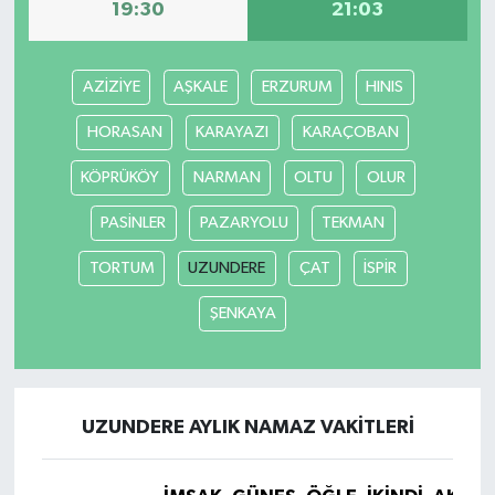
19:30
21:03
YEREL
AZİZİYE
AŞKALE
ERZURUM
HINIS
HORASAN
KARAYAZI
KARAÇOBAN
KÖPRÜKÖY
NARMAN
OLTU
OLUR
PASİNLER
PAZARYOLU
TEKMAN
TORTUM
UZUNDERE
ÇAT
İSPİR
ŞENKAYA
UZUNDERE AYLIK NAMAZ VAKITLERI