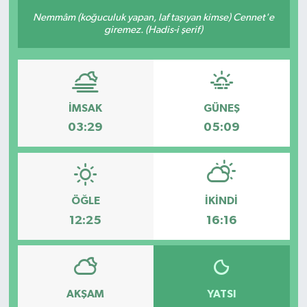
Nemmâm (koğuculuk yapan, laf taşıyan kimse) Cennet'e
KÜLTÜR-SANAT
giremez. (Hadis-i şerif)
Magazin
Medya
İMSAK
GÜNEŞ
03:29
05:09
Politika
Sağlık
Siyaset
ÖĞLE
İKINDI
12:25
16:16
Spor
Türkiye
AKŞAM
YATSI
Yaşam