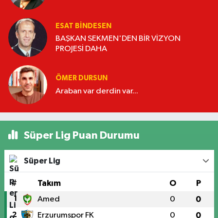
ESAT BİNDESEN
BAŞKAN SEKMEN'DEN BİR VİZYON
PROJESİ DAHA
ÖMER DURSUN
Araban var derdin var...
Süper Lig Puan Durumu
Süper Lig
#
Takım
O
P
1
Amed
0
0
2
Erzurumspor FK
0
0