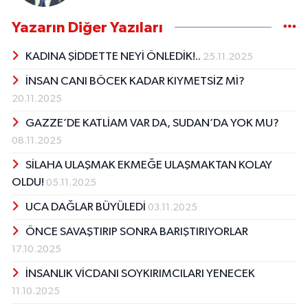
Yazarın Diğer Yazıları
KADINA ŞİDDETTE NEYİ ÖNLEDİK!..
25.11.2025
İNSAN CANI BÖCEK KADAR KIYMETSİZ Mİ?
20.11.2025
GAZZE’DE KATLİAM VAR DA, SUDAN’DA YOK MU?
08.11.2025
SİLAHA ULAŞMAK EKMEĞE ULAŞMAKTAN KOLAY
OLDU!
05.11.2025
UCA DAĞLAR BÜYÜLEDİ
03.11.2025
ÖNCE SAVAŞTIRIP SONRA BARIŞTIRIYORLAR
17.10.2025
İNSANLIK VİCDANI SOYKIRIMCILARI YENECEK
11.10.2025