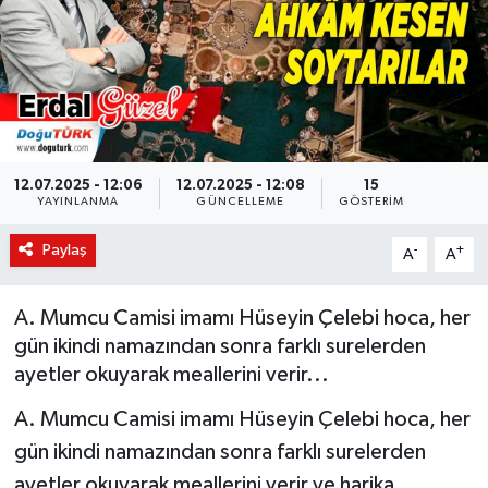
KÜLTÜR-SANAT
Magazin
Medya
12.07.2025 - 12:06
12.07.2025 - 12:08
15
YAYINLANMA
GÜNCELLEME
GÖSTERIM
Politika
Paylaş
-
+
A
A
Sağlık
Siyaset
A. Mumcu Camisi imamı Hüseyin Çelebi hoca, her
gün ikindi namazından sonra farklı surelerden
Spor
ayetler okuyarak meallerini verir...
A. Mumcu Camisi imamı Hüseyin Çelebi hoca, her
Türkiye
gün ikindi namazından sonra farklı surelerden
ayetler okuyarak meallerini verir ve harika
Yaşam