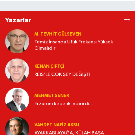
Yazarlar
M. TEVHIT GÜLSEVEN
Temiz İnsanda Ufuk Frekansı Yüksek
Olmalıdır!
KENAN ÇİFTÇİ
REİS'LE ÇOK ŞEY DEĞİŞTİ
MEHMET ŞENER
Erzurum kepenk indirirdi...
VAHDET NAFIZ AKSU
AYAKKABI AYAĞA, KÜLAH BAŞA