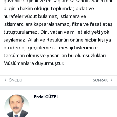
güvenilir sığınak ve en sağlam kalkandır. Sahih dini
bilginin hâkim olduğu toplumda; bidat ve
hurafeler vücut bulamaz, istismara ve
istismarcılara kapı aralanamaz, fitne ve fesat ateşi
tutuşturulamaz. Din, vatan ve millet aidiyeti yok
sayılamaz. Allah ve Resulünün önüne hiçbir kişi ya
da ideoloji geçirilemez.” mesajı hislerimize
tercüman olmuş ve yaşanılan bu olumsuzlukları
Müslümanlara duyurmuştur.
ÖNCEKI
SONRAKI
Erdal GÜZEL