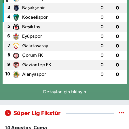
3
Başakşehir
0
0
4
Kocaelispor
0
0
5
Beşiktaş
0
0
6
Eyüpspor
0
0
7
Galatasaray
0
0
8
Çorum FK
0
0
9
Gaziantep FK
0
0
10
Alanyaspor
0
0
Detaylar için tıklayın
Süper Lig Fikstür
14 Ağustos, Cuma