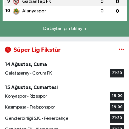
9
Gaziantep FK
0
0
10
Alanyaspor
0
0
Detaylar için tıklayın
Süper Lig Fikstür
14 Ağustos, Cuma
Galatasaray - Çorum FK
21:30
15 Ağustos, Cumartesi
Konyaspor - Rizespor
19:00
Kasımpaşa - Trabzonspor
19:00
Gençlerbirliği S.K. - Fenerbahçe
21:30