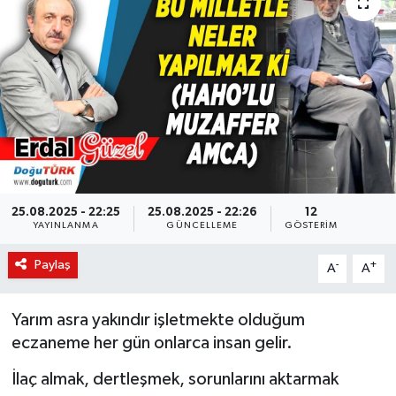
KÜLTÜR-SANAT
Magazin
Medya
Politika
Sağlık
25.08.2025 - 22:25
25.08.2025 - 22:26
12
YAYINLANMA
GÜNCELLEME
GÖSTERIM
Siyaset
Paylaş
-
+
A
A
Spor
Yarım asra yakındır işletmekte olduğum
eczaneme her gün onlarca insan gelir.
Türkiye
İlaç almak, dertleşmek, sorunlarını aktarmak
Yaşam