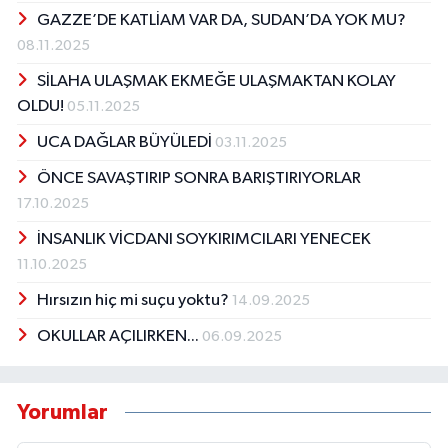
GAZZE’DE KATLİAM VAR DA, SUDAN’DA YOK MU?
08.11.2025
SİLAHA ULAŞMAK EKMEĞE ULAŞMAKTAN KOLAY
OLDU!
05.11.2025
UCA DAĞLAR BÜYÜLEDİ
03.11.2025
ÖNCE SAVAŞTIRIP SONRA BARIŞTIRIYORLAR
17.10.2025
İNSANLIK VİCDANI SOYKIRIMCILARI YENECEK
11.10.2025
Hırsızın hiç mi suçu yoktu?
14.09.2025
OKULLAR AÇILIRKEN...
06.09.2025
Yorumlar