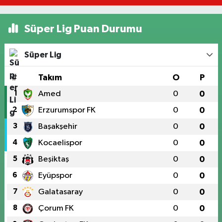
Süper Lig Puan Durumu
Süper Lig
#
Takım
O
P
1
Amed
0
0
2
Erzurumspor FK
0
0
3
Başakşehir
0
0
4
Kocaelispor
0
0
5
Beşiktaş
0
0
6
Eyüpspor
0
0
7
Galatasaray
0
0
8
Çorum FK
0
0