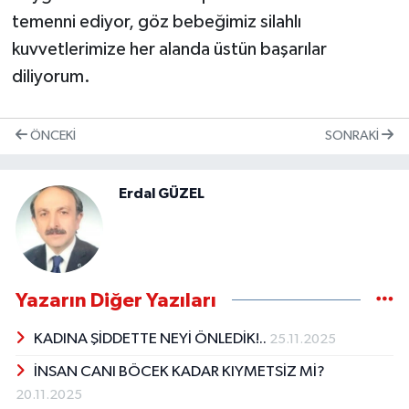
temenni ediyor, göz bebeğimiz silahlı
kuvvetlerimize her alanda üstün başarılar
diliyorum.
ÖNCEKI
SONRAKI
Erdal GÜZEL
Yazarın Diğer Yazıları
KADINA ŞİDDETTE NEYİ ÖNLEDİK!..
25.11.2025
İNSAN CANI BÖCEK KADAR KIYMETSİZ Mİ?
20.11.2025