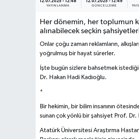
12.07.2025 - 12:48
12.07.2025 - 12:49
YAYINLANMA
GÜNCELLEME
PAY
YEREL
Her dönemin, her toplumun ke
alınabilecek seçkin şahsiyetleri
Onlar çoğu zaman reklamların, alkışları
yoğrulmuş bir hayat sürerler.
İşte bugün sizlere bahsetmek istediğim 
Dr. Hakan Hadi Kadıoğlu.
*
Bir hekimin, bir bilim insanının ötesi
sunan çok yönlü bir şahsiyet Prof. Dr.
Atatürk Üniversitesi Araştırma Hastane