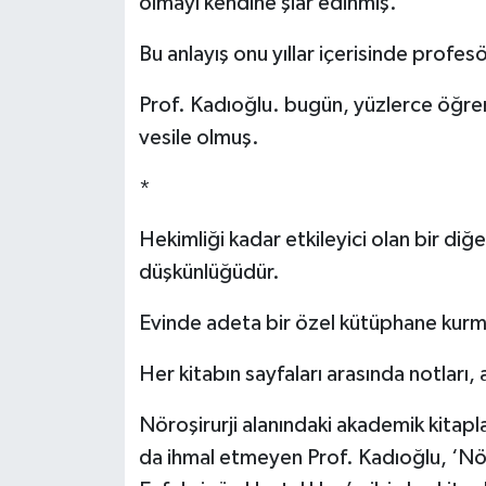
olmayı kendine şiar edinmiş.
Bu anlayış onu yıllar içerisinde profes
Prof. Kadıoğlu. bugün, yüzlerce öğrenc
vesile olmuş.
*
Hekimliği kadar etkileyici olan bir diğ
düşkünlüğüdür.
Evinde adeta bir özel kütüphane kur
Her kitabın sayfaları arasında notları, al
Nöroşirurji alanındaki akademik kitapla
da ihmal etmeyen Prof. Kadıoğlu, ‘Nöro