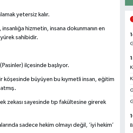
amak yetersiz kalır.
, insanlığa hizmetin, insana dokunmanın en
1
 yürek sahibidir.
G
1
asinler) ilçesinde başlıyor.
K
ir köşesinde büyüyen bu kıymetli insan, eğitim
K
 atmış.
G
üksek zekası sayesinde tıp fakültesine girerek
G
1
larında sadece hekim olmayı değil, ‘iyi hekim’
B