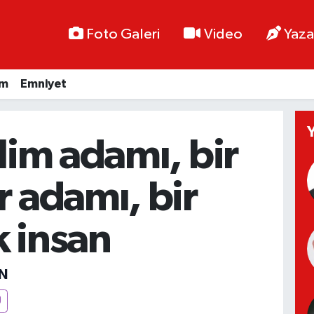
Foto Galeri
Video
Yaza
im
Emniyet
ilim adamı, bir
r adamı, bir
 insan
N