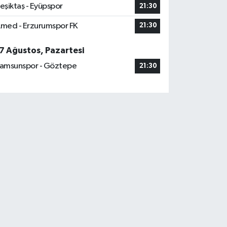
eşiktaş - Eyüpspor
21:30
med - Erzurumspor FK
21:30
7 Ağustos, Pazartesi
amsunspor - Göztepe
21:30