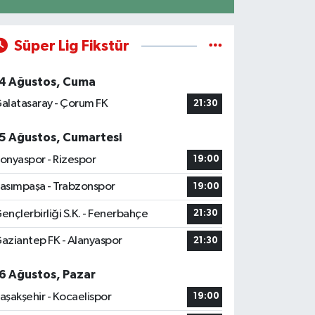
Süper Lig Fikstür
4 Ağustos, Cuma
alatasaray - Çorum FK
21:30
5 Ağustos, Cumartesi
onyaspor - Rizespor
19:00
asımpaşa - Trabzonspor
19:00
ençlerbirliği S.K. - Fenerbahçe
21:30
aziantep FK - Alanyaspor
21:30
6 Ağustos, Pazar
aşakşehir - Kocaelispor
19:00