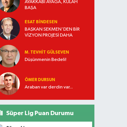
AYAKKABI AYAĞA, KÜLAH
BAŞA
ESAT BİNDESEN
BAŞKAN SEKMEN'DEN BİR
VİZYON PROJESİ DAHA
M. TEVHIT GÜLSEVEN
Düşünmenin Bedeli!
ÖMER DURSUN
Araban var derdin var...
Süper Lig Puan Durumu