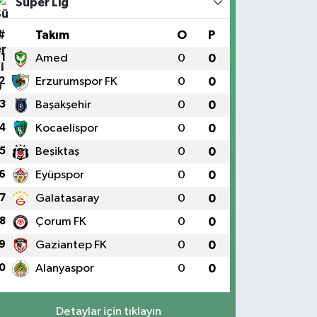
Süper Lig
#
Takım
O
P
1
Amed
0
0
2
Erzurumspor FK
0
0
3
Başakşehir
0
0
4
Kocaelispor
0
0
5
Beşiktaş
0
0
6
Eyüpspor
0
0
7
Galatasaray
0
0
8
Çorum FK
0
0
9
Gaziantep FK
0
0
0
Alanyaspor
0
0
Detaylar için tıklayın