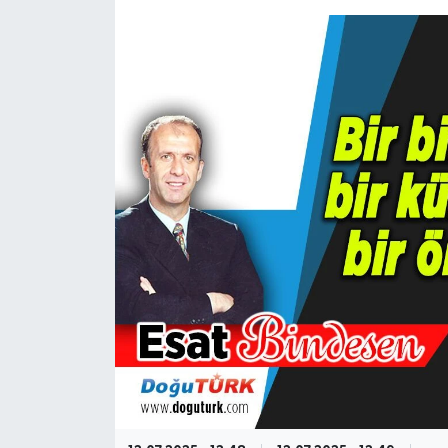
KÜLTÜR-SANAT
Magazin
Medya
Politika
Sağlık
Siyaset
Spor
Türkiye
Yaşam