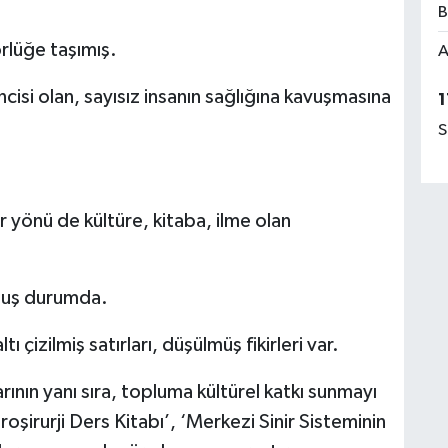
B
örlüğe taşımış.
A
isi olan, sayısız insanın sağlığına kavuşmasına
1
S
er yönü de kültüre, kitaba, ilme olan
muş durumda.
tı çizilmiş satırları, düşülmüş fikirleri var.
rının yanı sıra, topluma kültürel katkı sunmayı
şirurji Ders Kitabı’, ‘Merkezi Sinir Sisteminin