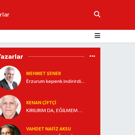
rlar
Yazarlar
MEHMET ŞENER
Erzurum kepenk indirirdi...
KENAN ÇİFTÇİ
KIRILIRIM DA, EĞİLMEM…
VAHDET NAFIZ AKSU