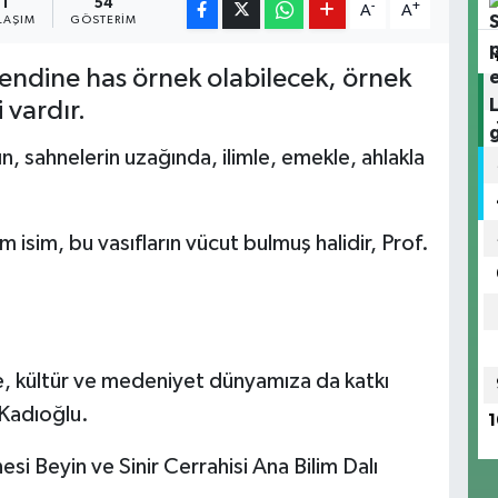
1
54
-
+
A
A
LAŞIM
GÖSTERIM
ndine has örnek olabilecek, örnek
 vardır.
n, sahnelerin uzağında, ilimle, emekle, ahlakla
isim, bu vasıfların vücut bulmuş halidir, Prof.
nde, kültür ve medeniyet dünyamıza da katkı
 Kadıoğlu.
1
si Beyin ve Sinir Cerrahisi Ana Bilim Dalı