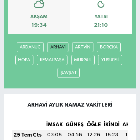
YEREL
AKŞAM
YATSI
19:34
21:10
ARDANUÇ
ARHAVİ
ARTVİN
BORÇKA
HOPA
KEMALPAŞA
MURGUL
YUSUFELİ
ŞAVŞAT
ARHAVİ AYLIK NAMAZ VAKITLERI
İMSAK
GÜNEŞ
ÖĞLE
İKINDI
AKŞA
25 Tem Cts
03:06
04:56
12:26
16:23
19:47