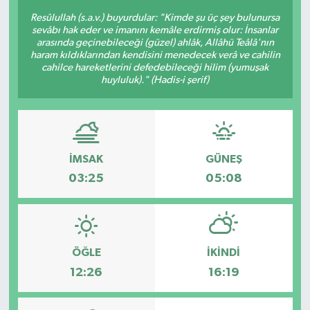
Resûlullah (s.a.v.) buyurdular: "Kimde şu üç şey bulunursa
KÜLTÜR-SANAT
sevâbı hak eder ve imanını kemâle erdirmiş olur: İnsanlar
arasında geçinebileceği (güzel) ahlâk, Allâhü Teâlâ'nın
haram kıldıklarından kendisini menedecek verâ ve cahilin
Magazin
cahilce hareketlerini defedebileceği hilim (yumuşak
huyluluk)." (Hadis-i şerif)
Medya
Politika
İMSAK
GÜNEŞ
Sağlık
03:25
05:08
Siyaset
Spor
ÖĞLE
İKINDI
Türkiye
12:26
16:19
Yaşam