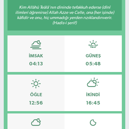
Kim Allâhü Teâlâ'nın dininde tefakkuh ederse (dînî
KÜLTÜR-SANAT
ilimleri öğrenirse) Allah Azze ve Celle, ona (her işinde)
kâfidir ve onu, hiç ummadığı yerden rızıklandırıverir.
(Hadis-i şerif)
Magazin
Medya
Politika
İMSAK
GÜNEŞ
04:13
05:48
Sağlık
Siyaset
ÖĞLE
İKINDI
Spor
12:56
16:45
Türkiye
Yaşam