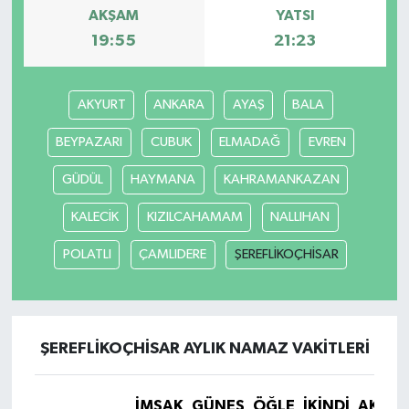
AKŞAM
YATSI
19:55
21:23
YEREL
AKYURT
ANKARA
AYAŞ
BALA
BEYPAZARI
CUBUK
ELMADAĞ
EVREN
GÜDÜL
HAYMANA
KAHRAMANKAZAN
KALECİK
KIZILCAHAMAM
NALLIHAN
POLATLI
ÇAMLIDERE
ŞEREFLİKOÇHİSAR
ŞEREFLİKOÇHİSAR AYLIK NAMAZ VAKITLERI
İMSAK
GÜNEŞ
ÖĞLE
İKINDI
AKŞA