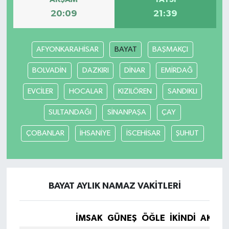
20:09
21:39
YEREL
AFYONKARAHİSAR
BAYAT
BAŞMAKÇI
BOLVADİN
DAZKIRI
DİNAR
EMİRDAĞ
EVCİLER
HOCALAR
KIZILÖREN
SANDIKLI
SULTANDAĞI
SİNANPAŞA
ÇAY
ÇOBANLAR
İHSANİYE
İSCEHİSAR
ŞUHUT
BAYAT AYLIK NAMAZ VAKITLERI
İMSAK
GÜNEŞ
ÖĞLE
İKINDI
AKŞA