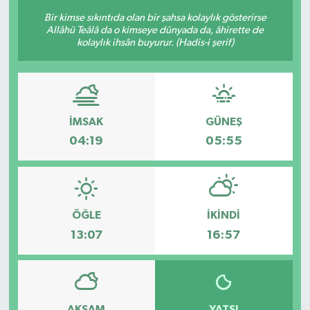
Bir kimse sıkıntıda olan bir şahsa kolaylık gösterirse
KÜLTÜR-SANAT
Allâhü Teâlâ da o kimseye dünyada da, âhirette de
kolaylık ihsân buyurur. (Hadis-i şerif)
Magazin
Medya
İMSAK
GÜNEŞ
Politika
04:19
05:55
Sağlık
Siyaset
ÖĞLE
İKINDI
13:07
16:57
Spor
Türkiye
Yaşam
AKŞAM
YATSI