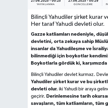
27.06.2025 - 00:25
27.06.2025 - 00:29
YAYINLANMA
GÜNCELLEME
P
YEREL
Bilinçli Yahudiler şirket kurar v
Her taraf Yahudi devleti olur.
Gazze katliamları nedeniyle, düşü
devletini, orta zekaya sahip Müslüm
insanlar da Yahudileşme ve İsraili
bilinmediği için boykotlar kendi
Boykotlarla gördük ki, karşımızda 
Bilinçli Yahudiler devlet kurmaz. Devle
Yahudiler şirket kurar ve bu şirketl
devleti olur.
iki Yahudi bir araya gelin
geçirir.
Derinlemesine tarih okursa
savaşların, tüm katliamların, tüm 