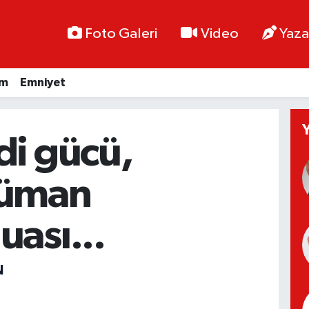
Foto Galeri
Video
Yaza
im
Emniyet
di gücü,
üman
ası...
N