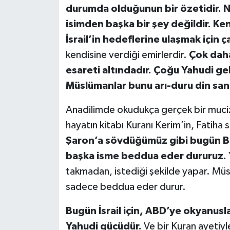
durumda olduğunun bir özetidir. N
isimden başka bir şey değildir. Ke
İsrail’in hedeflerine ulaşmak için ç
kendisine verdiği emirlerdir.
Çok daha
esareti altındadır. Çoğu Yahudi ge
Müslümanlar bunu arı-duru din sa
Anadilimde okudukça gerçek bir muci
hayatın kitabı Kuranı Kerim’in, Fatiha 
Şaron’a sövdüğümüz gibi bugün Be
başka isme beddua eder dururuz.
takmadan, istediği şekilde yapar. Müs
sadece beddua eder durur.
Bugün İsrail için, ABD’ye okyanusla
Yahudi gücüdür.
Ve bir Kuran ayetiyl