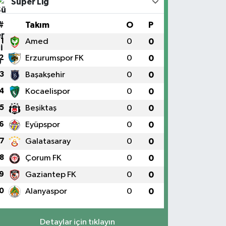
Süper Lig
#
Takım
O
P
1
Amed
0
0
2
Erzurumspor FK
0
0
3
Başakşehir
0
0
4
Kocaelispor
0
0
5
Beşiktaş
0
0
6
Eyüpspor
0
0
7
Galatasaray
0
0
8
Çorum FK
0
0
9
Gaziantep FK
0
0
0
Alanyaspor
0
0
Detaylar için tıklayın