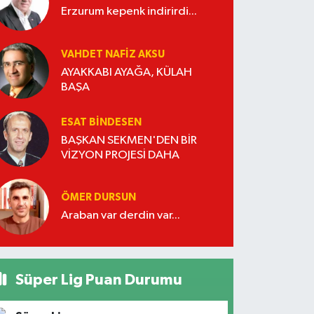
Erzurum kepenk indirirdi...
VAHDET NAFIZ AKSU
AYAKKABI AYAĞA, KÜLAH
BAŞA
ESAT BİNDESEN
BAŞKAN SEKMEN'DEN BİR
VİZYON PROJESİ DAHA
ÖMER DURSUN
Araban var derdin var...
Süper Lig Puan Durumu