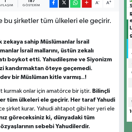
1
187
-
+
A
A
AYLAŞIM
GÖSTERIM
e bu şirketler tüm ülkeleri ele geçirir.
k zekaya sahip Müslümanlar İsrail
anlar İsrail mallarını, üstün zekalı
yatı boykot etti. Yahudileşme ve Siyonizm
mizi kandırmaktan öteye geçemedi.
dev bir Müslüman kitle varmış..!
t kurmak onlar için amatörce bir iştir.
Bilinçli
er tüm ülkeleri ele geçirir. Her taraf Yahudi
ce şirket kurar. Yahudi ahtapot gibi her yeri ele
1
nız göreceksiniz ki, dünyadaki tüm
gözyaşlarının sebebi Yahudilerdir.