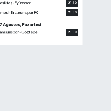
eşiktaş - Eyüpspor
21:30
med - Erzurumspor FK
21:30
7 Ağustos, Pazartesi
amsunspor - Göztepe
21:30