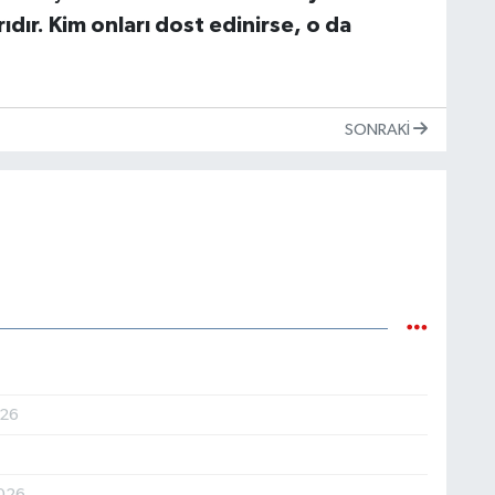
ıdır. Kim onları dost edinirse, o da
SONRAKI
026
026