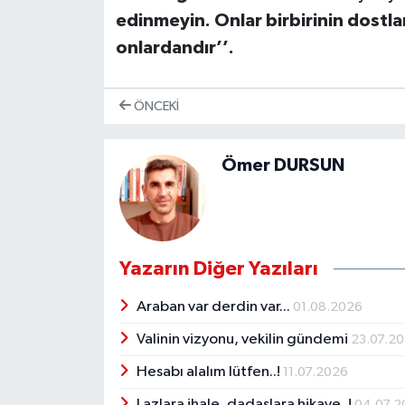
edinmeyin. Onlar birbirinin dostlar
onlardandır’’.
ÖNCEKI
Ömer DURSUN
Yazarın Diğer Yazıları
Araban var derdin var...
01.08.2026
Valinin vizyonu, vekilin gündemi
23.07.2
Hesabı alalım lütfen..!
11.07.2026
Lazlara ihale, dadaşlara hikaye..!
04.07.2