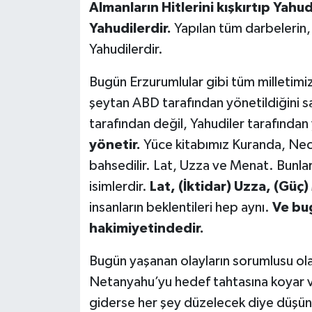
Almanların Hitlerini kışkırtıp Yahu
Yahudilerdir.
Yapılan tüm darbelerin, s
Yahudilerdir.
Bugün Erzurumlular gibi tüm milletimi
şeytan ABD tarafından yönetildiğini sa
tarafından değil, Yahudiler tarafından 
yönetir.
Yüce kitabımız Kuranda, Nec
bahsedilir. Lat, Uzza ve Menat. Bunla
isimlerdir.
Lat, (İktidar) Uzza, (Güç)
insanların beklentileri hep aynı.
Ve bug
hakimiyetindedir.
Bugün yaşanan olayların sorumlusu ola
Netanyahu’yu hedef tahtasına koyar v
giderse her şey düzelecek diye düşün