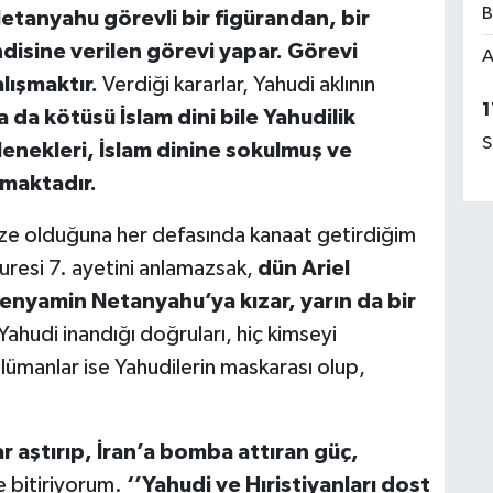
B
etanyahu görevli bir figürandan, bir
ndisine verilen görevi yapar. Görevi
A
alışmaktır.
Verdiği kararlar, Yahudi aklının
1
 da kötüsü İslam dini bile Yahudilik
S
lenekleri, İslam dinine sokulmuş ve
nmaktadır.
ze olduğuna her defasında kanaat getirdiğim
suresi 7. ayetini anlamazsak,
dün Ariel
nyamin Netanyahu’ya kızar, yarın da bir
Yahudi inandığı doğruları, hiç kimseyi
lümanlar ise Yahudilerin maskarası olup,
r aştırıp, İran’a bomba attıran güç,
e bitiriyorum.
‘’Yahudi ve Hıristiyanları dost