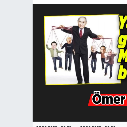
KÜLTÜR-SANAT
Magazin
Medya
Politika
Sağlık
Siyaset
Spor
Türkiye
Yaşam