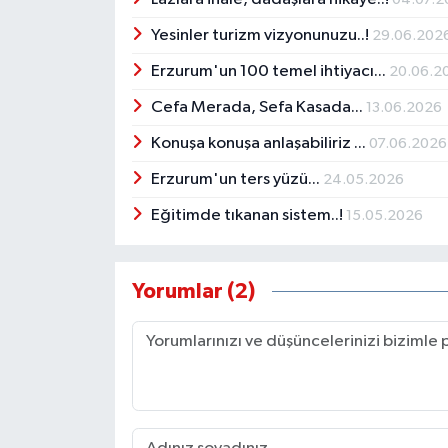
Yesinler turizm vizyonunuzu..!
29.06.202
Erzurum'un 100 temel ihtiyacı...
20.06.2
Cefa Merada, Sefa Kasada...
13.06.2026
Konuşa konuşa anlaşabiliriz ...
07.06.2026
Erzurum'un ters yüzü...
24.05.2026
Eğitimde tıkanan sistem..!
15.05.2026
Yorumlar (2)