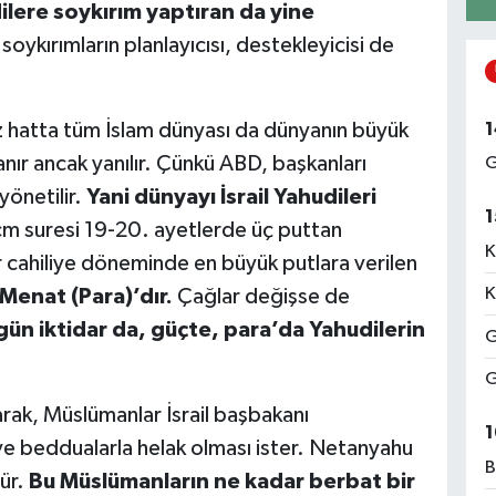
dilere soykırım yaptıran da yine
oykırımların planlayıcısı, destekleyicisi de
z hatta tüm İslam dünyası da dünyanın büyük
1
nır ancak yanılır. Çünkü ABD, başkanları
G
yönetilir.
Yani dünyayı İsrail Yahudileri
1
m suresi 19-20. ayetlerde üç puttan
K
r cahiliye döneminde en büyük putlara verilen
K
 Menat (Para)’dır.
Çağlar değişse de
ün iktidar da, güçte, para’da Yahudilerin
G
G
rak, Müslümanlar İsrail başbakanı
1
e beddualarla helak olması ister. Netanyahu
B
ür.
Bu Müslümanların ne kadar berbat bir