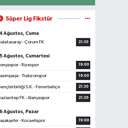
Süper Lig Fikstür
4 Ağustos, Cuma
alatasaray - Çorum FK
21:30
5 Ağustos, Cumartesi
onyaspor - Rizespor
19:00
asımpaşa - Trabzonspor
19:00
ençlerbirliği S.K. - Fenerbahçe
21:30
aziantep FK - Alanyaspor
21:30
6 Ağustos, Pazar
aşakşehir - Kocaelispor
19:00