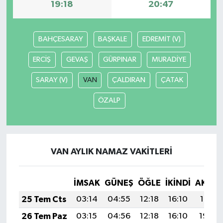
19:18
20:47
YEREL
BAHÇESARAY
BAŞKALE
EDREMİT (V)
ERCİŞ
GEVAŞ
GÜRPINAR
MURADİYE
SARAY (V)
VAN
ÇALDIRAN
ÇATAK
ÖZALP
VAN AYLIK NAMAZ VAKITLERI
İMSAK
GÜNEŞ
ÖĞLE
İKINDI
AKŞA
25 Tem Cts
03:14
04:55
12:18
16:10
19:31
26 Tem Paz
03:15
04:56
12:18
16:10
19:30