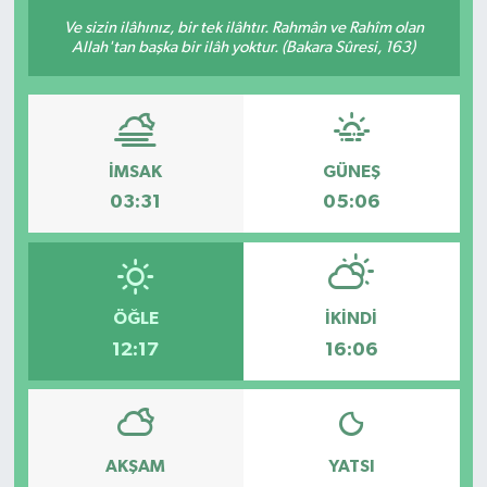
Ve sizin ilâhınız, bir tek ilâhtır. Rahmân ve Rahîm olan
KÜLTÜR-SANAT
Allah'tan başka bir ilâh yoktur. (Bakara Sûresi, 163)
Magazin
Medya
İMSAK
GÜNEŞ
03:31
05:06
Politika
Sağlık
Siyaset
ÖĞLE
İKINDI
12:17
16:06
Spor
Türkiye
AKŞAM
YATSI
Yaşam