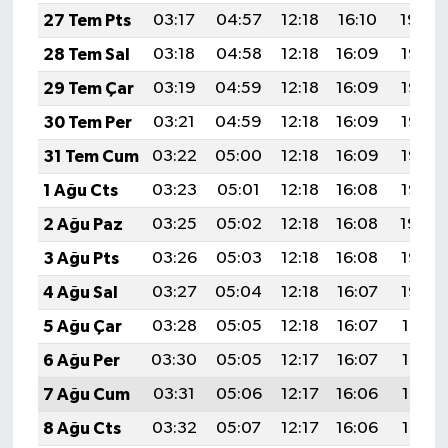
27 Tem Pts
03:17
04:57
12:18
16:10
19:29
28 Tem Sal
03:18
04:58
12:18
16:09
19:28
29 Tem Çar
03:19
04:59
12:18
16:09
19:27
30 Tem Per
03:21
04:59
12:18
16:09
19:27
31 Tem Cum
03:22
05:00
12:18
16:09
19:26
1 Ağu Cts
03:23
05:01
12:18
16:08
19:25
2 Ağu Paz
03:25
05:02
12:18
16:08
19:24
3 Ağu Pts
03:26
05:03
12:18
16:08
19:23
4 Ağu Sal
03:27
05:04
12:18
16:07
19:22
5 Ağu Çar
03:28
05:05
12:18
16:07
19:21
6 Ağu Per
03:30
05:05
12:17
16:07
19:19
7 Ağu Cum
03:31
05:06
12:17
16:06
19:18
8 Ağu Cts
03:32
05:07
12:17
16:06
19:17