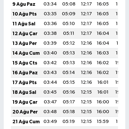
9 Ağu Paz
03:34
05:08
12:17
16:05
19:16
10 Ağu Pts
03:35
05:09
12:17
16:05
19:15
11 Ağu Sal
03:36
05:10
12:17
16:05
19:14
12 Ağu Çar
03:38
05:11
12:17
16:04
19:12
13 Ağu Per
03:39
05:12
12:16
16:04
19:11
14 Ağu Cum
03:40
05:13
12:16
16:03
19:10
15 Ağu Cts
03:42
05:13
12:16
16:02
19:09
16 Ağu Paz
03:43
05:14
12:16
16:02
19:07
17 Ağu Pts
03:44
05:15
12:16
16:01
19:06
18 Ağu Sal
03:45
05:16
12:15
16:01
19:05
19 Ağu Çar
03:47
05:17
12:15
16:00
19:03
20 Ağu Per
03:48
05:18
12:15
16:00
19:02
21 Ağu Cum
03:49
05:19
12:15
15:59
19:01