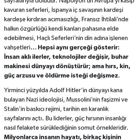
sayfalarıyla doludur. Napolyon’un Avrupa’yı kasıp
kavuran seferleri, İspanya iç savaşının kardeşi
YEREL
kardeşe kırdıran acımasızlığı, Fransız İhtilali’nde
halkın özgürlüğü kendi kanları pahasına elde
edebilmesi, Haçlı Seferleri’nin din adına işlenen
vahşetleri
… Hepsi aynı gerçeği gösterir:
İnsan aklı ilerler, teknolojiler değişir, buhar
makinesi dünyayı dönüştürür; ama hırs, kin,
güç arzusu ve öldürme isteği değişmez.
Yirminci yüzyılda Adolf Hitler’in dünyayı kana
bulayan Nazi ideolojisi, Mussolini’nin faşizmi ve
Stalin’in baskıcı rejimi, tarihin en karanlık
sayfalarını açtı. Bu liderler, güç hırsının insanlığı
nasıl felakete sürüklediğinin somut örnekleridir.
Milyonlarca insanın hayatı, birkaç kişinin