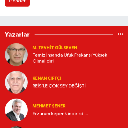
Gönder
Yazarlar
M. TEVHIT GÜLSEVEN
Temiz İnsanda Ufuk Frekansı Yüksek
Olmalıdır!
KENAN ÇİFTÇİ
REİS'LE ÇOK ŞEY DEĞİŞTİ
MEHMET ŞENER
Erzurum kepenk indirirdi...