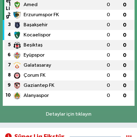
1
Amed
0
0
2
Erzurumspor FK
0
0
3
Başakşehir
0
0
4
Kocaelispor
0
0
5
Beşiktaş
0
0
6
Eyüpspor
0
0
7
Galatasaray
0
0
8
Çorum FK
0
0
9
Gaziantep FK
0
0
10
Alanyaspor
0
0
Detaylar için tıklayın
Süper Lig Fikstür