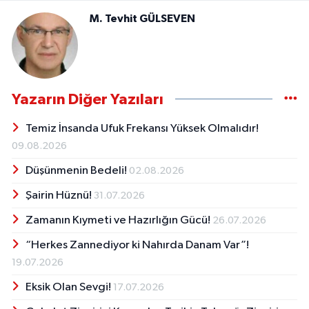
M. Tevhit GÜLSEVEN
Yazarın Diğer Yazıları
Temiz İnsanda Ufuk Frekansı Yüksek Olmalıdır!
09.08.2026
Düşünmenin Bedeli!
02.08.2026
Şairin Hüznü!
31.07.2026
Zamanın Kıymeti ve Hazırlığın Gücü!
26.07.2026
“Herkes Zannediyor ki Nahırda Danam Var”!
19.07.2026
Eksik Olan Sevgi!
17.07.2026