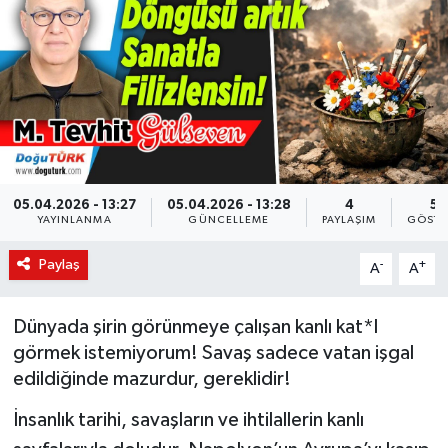
KÜLTÜR-SANAT
Magazin
Medya
Politika
05.04.2026 - 13:27
05.04.2026 - 13:28
4
52
YAYINLANMA
GÜNCELLEME
PAYLAŞIM
GÖSTE
Sağlık
Paylaş
-
+
A
A
Siyaset
Dünyada şirin görünmeye çalışan kanlı kat*l
Spor
görmek istemiyorum! Savaş sadece vatan işgal
edildiğinde mazurdur, gereklidir!
Türkiye
İnsanlık tarihi, savaşların ve ihtilallerin kanlı
Yaşam