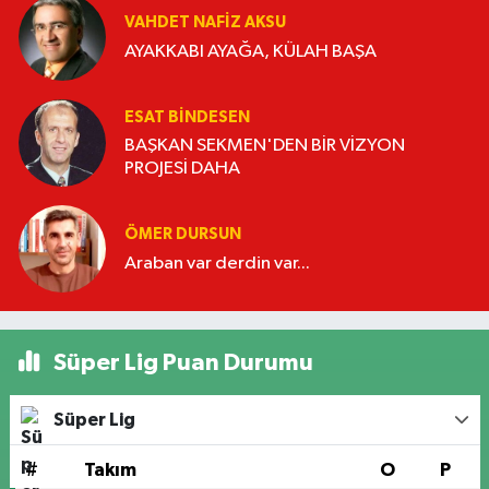
VAHDET NAFIZ AKSU
AYAKKABI AYAĞA, KÜLAH BAŞA
ESAT BİNDESEN
BAŞKAN SEKMEN'DEN BİR VİZYON
PROJESİ DAHA
ÖMER DURSUN
Araban var derdin var...
Süper Lig Puan Durumu
Süper Lig
#
Takım
O
P