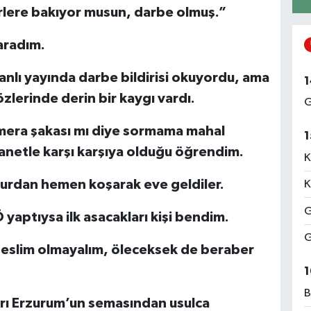
lere bakıyor musun, darbe olmuş.”
aradım.
anlı yayında darbe bildirisi okuyordu, ama
1
özlerinde derin bir kaygı vardı.
G
amera şakası mı diye sormama mahal
1
hanetle karşı karşıya olduğu öğrendim.
K
Nurdan hemen koşarak eve geldiler.
K
G
 yaptıysa ilk asacakları kişi bendim.
G
teslim olmayalım, öleceksek de beraber
1
B
arı Erzurum’un semasından usulca