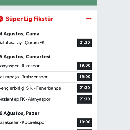
Süper Lig Fikstür
4 Ağustos, Cuma
alatasaray - Çorum FK
21:30
5 Ağustos, Cumartesi
onyaspor - Rizespor
19:00
asımpaşa - Trabzonspor
19:00
ençlerbirliği S.K. - Fenerbahçe
21:30
aziantep FK - Alanyaspor
21:30
6 Ağustos, Pazar
aşakşehir - Kocaelispor
19:00