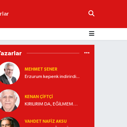
rlar
Yazarlar
MEHMET ŞENER
Erzurum kepenk indirirdi...
KENAN ÇİFTÇİ
KIRILIRIM DA, EĞİLMEM…
VAHDET NAFIZ AKSU