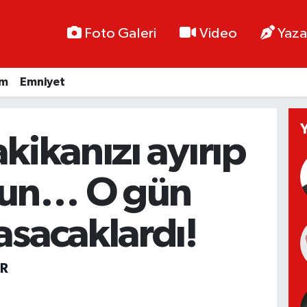
Foto Galeri
Video
Yaza
im
Emniyet
akikanızı ayırıp
un… O gün
asacaklardı!
R