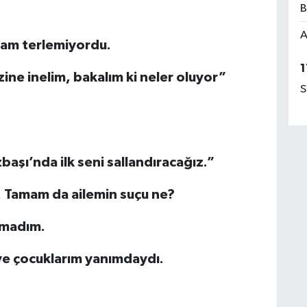
B
A
uram terlemiyordu.
1
ne inelim, bakalım ki neler oluyor”
S
şı’nda ilk seni sallandıracağız.”
. Tamam da ailemin suçu ne?
amadım.
ve çocuklarım yanımdaydı.