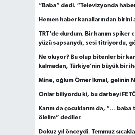
“Baba” dedi. “Televizyonda haber
Hemen haber kanallarından birini 
TRT’de durdum. Bir hanım spiker c
yüzü sapsarıydı, sesi titriyordu, g
Ne oluyor? Bu olup bitenler bir k
kalmadan, Türkiye’nin büyük bir i
Mine, oğlum Ömer İkmal, gelinin 
Onlar biliyordu ki, bu darbeyi FETÖ
Karım da çocuklarım da, “… baba 
ölelim” dediler.
Dokuz yıl önceydi. Temmuz sıcakl