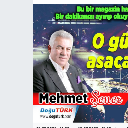
KÜLTÜR-SANAT
Magazin
Medya
Politika
Sağlık
Siyaset
Spor
Türkiye
Yaşam