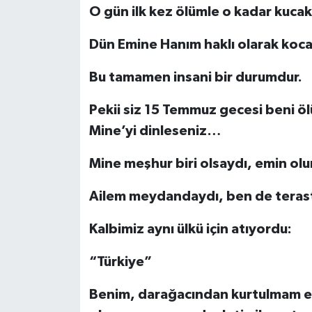
O gün ilk kez ölümle o kadar kuca
Dün Emine Hanım haklı olarak koca
Bu tamamen insani bir durumdur.
Pekii siz 15 Temmuz gecesi beni ö
Mine’yi dinleseniz…
Mine meşhur biri olsaydı, emin olun
Ailem meydandaydı, ben de tera
Kalbimiz aynı ülkü için atıyordu:
“Türkiye”
Benim, darağacından kurtulmam elbe