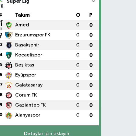
Süper Lig
#
Takım
O
P
1
Amed
0
0
2
Erzurumspor FK
0
0
3
Başakşehir
0
0
4
Kocaelispor
0
0
5
Beşiktaş
0
0
6
Eyüpspor
0
0
7
Galatasaray
0
0
8
Çorum FK
0
0
9
Gaziantep FK
0
0
0
Alanyaspor
0
0
Detaylar için tıklayın