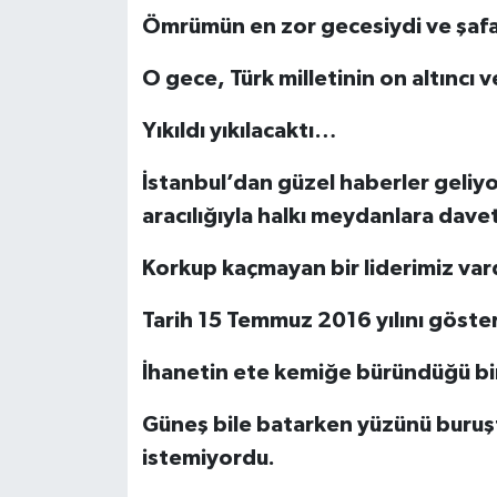
Ömrümün en zor gecesiydi ve şafak
O gece, Türk milletinin on altıncı
Yıkıldı yıkılacaktı…
İstanbul’dan güzel haberler geli
aracılığıyla halkı meydanlara dave
Korkup kaçmayan bir liderimiz vard
Tarih 15 Temmuz 2016 yılını göste
İhanetin ete kemiğe büründüğü b
Güneş bile batarken yüzünü buruş
istemiyordu.