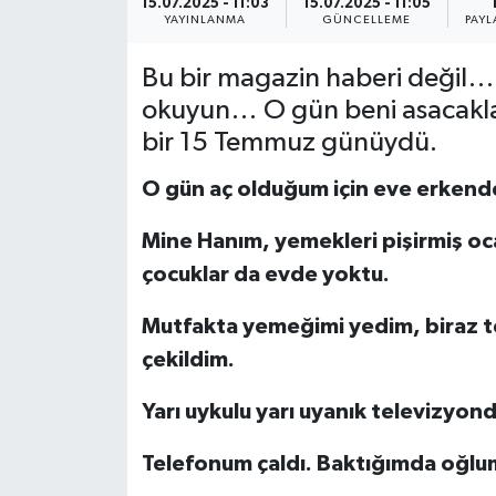
15.07.2025 - 11:03
15.07.2025 - 11:05
YAYINLANMA
GÜNCELLEME
PAYL
YEREL
Bu bir magazin haberi değil… 
okuyun… O gün beni asacaklar
bir 15 Temmuz günüydü.
O gün aç olduğum için eve erkend
Mine Hanım, yemekleri pişirmiş oc
çocuklar da evde yoktu.
Mutfakta yemeğimi yedim, biraz te
çekildim.
Yarı uykulu yarı uyanık televizyon
Telefonum çaldı. Baktığımda oğlu