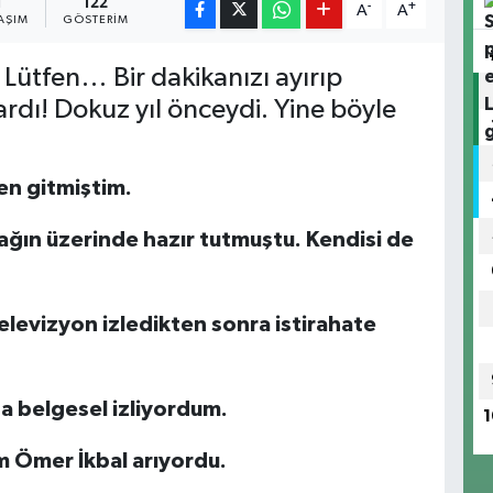
1
122
-
+
A
A
AŞIM
GÖSTERIM
Lütfen… Bir dakikanızı ayırıp
dı! Dokuz yıl önceydi. Yine böyle
en gitmiştim.
ağın üzerinde hazır tutmuştu. Kendisi de
levizyon izledikten sonra istirahate
da belgesel izliyordum.
1
m Ömer İkbal arıyordu.