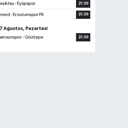
eşiktaş - Eyüpspor
21:30
med - Erzurumspor FK
21:30
7 Ağustos, Pazartesi
amsunspor - Göztepe
21:30