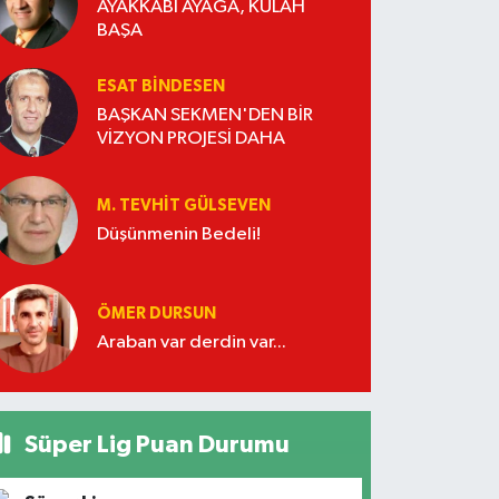
AYAKKABI AYAĞA, KÜLAH
BAŞA
ESAT BİNDESEN
BAŞKAN SEKMEN'DEN BİR
VİZYON PROJESİ DAHA
M. TEVHIT GÜLSEVEN
Düşünmenin Bedeli!
ÖMER DURSUN
Araban var derdin var...
Süper Lig Puan Durumu