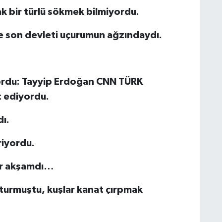
 bir türlü sökmek bilmiyordu.
 ve son devleti uçurumun ağzındaydı.
yordu: Tayyip Erdoğan CNN TÜRK
t ediyordu.
ı.
riyordu.
ir akşamdı…
turmuştu, kuşlar kanat çırpmak