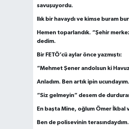
savuşuyordu.
Ilık bir havaydı ve kimse buram b
Hemen toparlandık. “Şehir merkezi
dedim.
Bir FETÖ’cü aylar önce yazmıştı:
“Mehmet Şener andolsun ki Havuzba
Anladım. Ben artık ipin ucundayım
“Siz gelmeyin” desem de durdur
En başta Mine, oğlum Ömer İkbal 
Ben de polisevinin terasındaydım.