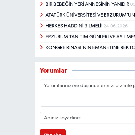
BİR BEBEĞİN YERİ ANNESİNİN YANIDIR
05
ATATÜRK ÜNİVERSİTESİ VE ERZURUM’U
HERKES HADDİNİ BİLMELİ!
24.06.2026
ERZURUM TANITIM GÜNLERİ VE ASIL M
KONGRE BİNASI’NIN EMANETİNE REKT
Yorumlar
Gönder