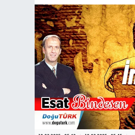
KÜLTÜR-SANAT
Magazin
Medya
Politika
Sağlık
Siyaset
Spor
Türkiye
Yaşam