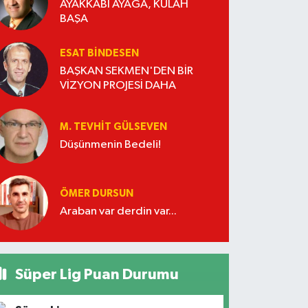
AYAKKABI AYAĞA, KÜLAH
BAŞA
ESAT BİNDESEN
BAŞKAN SEKMEN'DEN BİR
VİZYON PROJESİ DAHA
M. TEVHIT GÜLSEVEN
Düşünmenin Bedeli!
ÖMER DURSUN
Araban var derdin var...
Süper Lig Puan Durumu