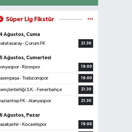
Süper Lig Fikstür
4 Ağustos, Cuma
alatasaray - Çorum FK
21:30
5 Ağustos, Cumartesi
onyaspor - Rizespor
19:00
asımpaşa - Trabzonspor
19:00
ençlerbirliği S.K. - Fenerbahçe
21:30
aziantep FK - Alanyaspor
21:30
6 Ağustos, Pazar
aşakşehir - Kocaelispor
19:00