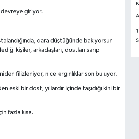
B
 devreye giriyor.
A
1
astalandığında, dara düştüğünde bakıyorsun
S
diği kişiler, arkadaşları, dostları sarıp
iden filizleniyor, nice kırgınlıklar son buluyor.
 eski bir dost, yıllardır içinde taşıdığı kini bir
in fazla kısa.