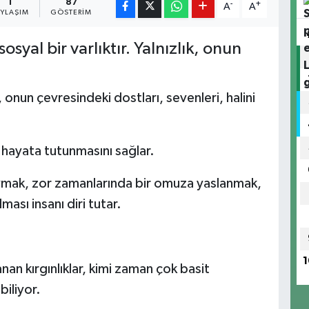
1
87
-
+
A
A
AYLAŞIM
GÖSTERIM
osyal bir varlıktır. Yalnızlık, onun
onun çevresindeki dostları, sevenleri, halini
n hayata tutunmasını sağlar.
uymak, zor zamanlarında bir omuza yaslanmak,
ması insanı diri tutar.
1
nan kırgınlıklar, kimi zaman çok basit
biliyor.