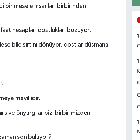
i bir mesele insanları birbirinden
aat hesapları dostlukları bozuyor.
1
deşe bile sırtını dönüyor, dostlar düşmana
G
1
K
r.
K
G
eye meyillidir.
G
ırs ve önyargılar bizi birbirimizden
1
B
ne zaman son buluyor?