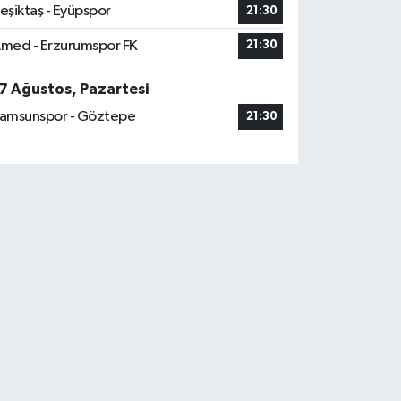
eşiktaş - Eyüpspor
21:30
med - Erzurumspor FK
21:30
7 Ağustos, Pazartesi
amsunspor - Göztepe
21:30