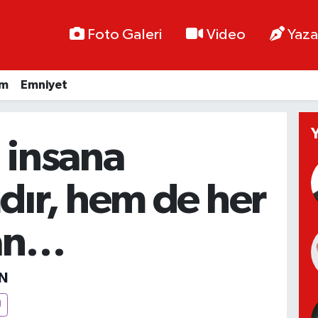
Foto Galeri
Video
Yaza
im
Emniyet
 insana
dır, hem de her
an…
N