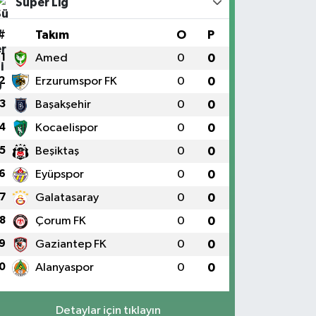
Süper Lig
#
Takım
O
P
1
Amed
0
0
2
Erzurumspor FK
0
0
3
Başakşehir
0
0
4
Kocaelispor
0
0
5
Beşiktaş
0
0
6
Eyüpspor
0
0
7
Galatasaray
0
0
8
Çorum FK
0
0
9
Gaziantep FK
0
0
0
Alanyaspor
0
0
Detaylar için tıklayın