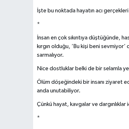
İşte bu noktada hayatın acı gerçekleri
*
İnsan en çok sıkıntıya düştüğünde, h
kırgın olduğu, ‘Bu kişi beni sevmiyor’ de
sarmalıyor.
Nice dostluklar belki de bir selamla yen
Ölüm döşeğindeki bir insanı ziyaret eden
anda unutabiliyor.
Çünkü hayat, kavgalar ve dargınlıklar iç
*