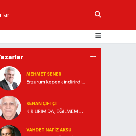
rlar
Yazarlar
MEHMET ŞENER
Erzurum kepenk indirirdi...
KENAN ÇİFTÇİ
KIRILIRIM DA, EĞİLMEM…
VAHDET NAFIZ AKSU