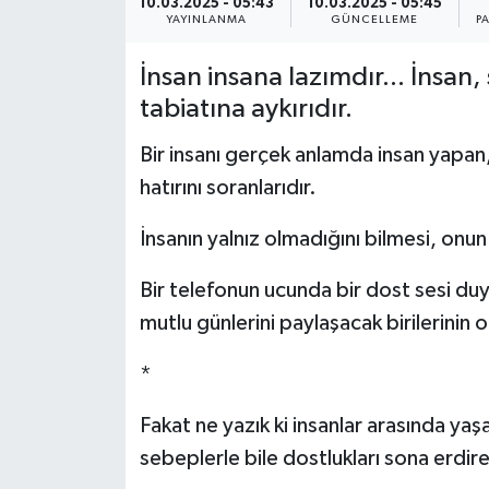
10.03.2025 - 05:43
10.03.2025 - 05:45
YAYINLANMA
GÜNCELLEME
P
YEREL
İnsan insana lazımdır... İnsan, s
tabiatına aykırıdır.
Bir insanı gerçek anlamda insan yapan, 
hatırını soranlarıdır.
İnsanın yalnız olmadığını bilmesi, onu
Bir telefonun ucunda bir dost sesi d
mutlu günlerini paylaşacak birilerinin ol
*
Fakat ne yazık ki insanlar arasında yaşa
sebeplerle bile dostlukları sona erdire