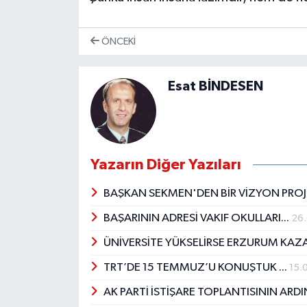
ÖNCEKI
Esat BİNDESEN
Yazarın Diğer Yazıları
BAŞKAN SEKMEN'DEN BİR VİZYON PRO
BAŞARININ ADRESİ VAKIF OKULLARI...
26
ÜNİVERSİTE YÜKSELİRSE ERZURUM KAZ
TRT’DE 15 TEMMUZ’U KONUŞTUK ...
15.
AK PARTİ İSTİŞARE TOPLANTISININ AR