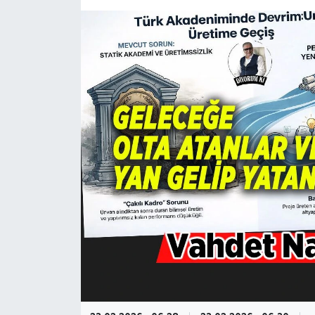
KÜLTÜR-SANAT
Magazin
Medya
Politika
Sağlık
Siyaset
Spor
Türkiye
Yaşam