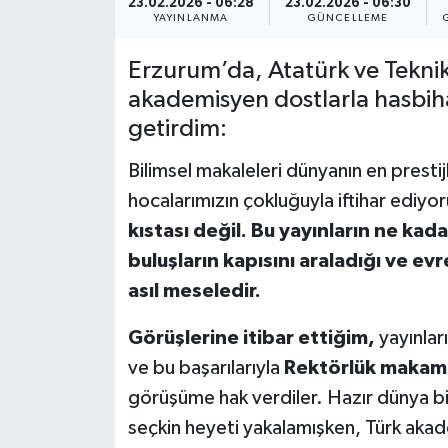
23.02.2026 - 06:28
23.02.2026 - 06:30
YAYINLANMA
GÜNCELLEME
YEREL
Erzurum’da, Atatürk ve Teknik
akademisyen dostlarla hasbih
getirdim:
Bilimsel makaleleri dünyanın en presti
hocalarımızın çokluğuyla iftihar ediy
kıstası değil.
Bu yayınların ne kada
buluşların kapısını araladığı ve e
asıl meseledir.
Görüşlerine itibar ettiğim,
yayınlar
ve bu başarılarıyla
Rektörlük makamın
görüşüme hak verdiler. Hazır dünya bil
seçkin heyeti yakalamışken, Türk akade