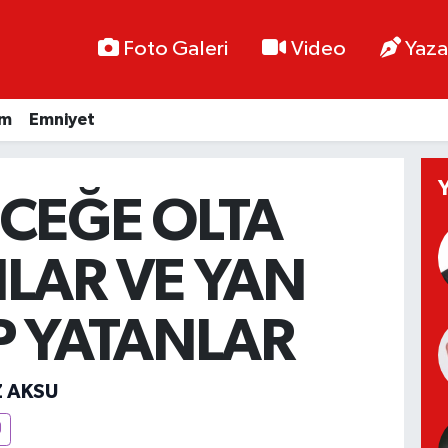
Foto Galeri
Video
Yaza
im
Emniyet
CEĞE OLTA
LAR VE YAN
P YATANLAR
Z AKSU