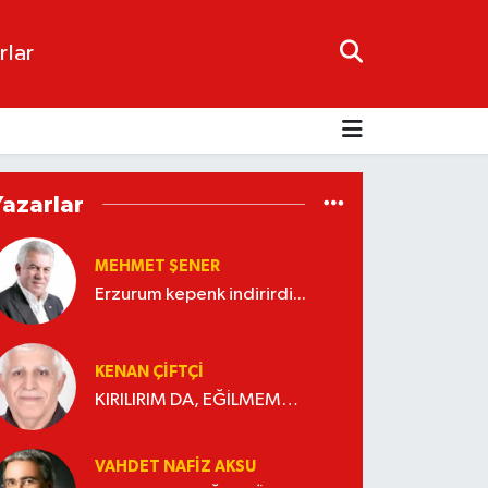
rlar
Yazarlar
MEHMET ŞENER
Erzurum kepenk indirirdi...
KENAN ÇİFTÇİ
KIRILIRIM DA, EĞİLMEM…
VAHDET NAFIZ AKSU