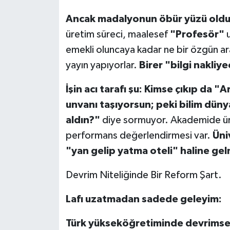
Ancak madalyonun öbür yüzü olduk
üretim süreci, maalesef
"Profesör"
u
emekli oluncaya kadar ne bir özgün ar
yayın yapıyorlar.
Birer "bilgi nakliy
İşin acı tarafı şu:
Kimse çıkıp da "Ar
unvanı taşıyorsun; peki bilim dünya
aldın?"
diye sormuyor. Akademide üret
performans değerlendirmesi var.
Üni
"yan gelip yatma oteli" haline ge
Devrim Niteliğinde Bir Reform Şart.
Lafı uzatmadan sadede geleyim:
Türk yükseköğretiminde devrimsel 