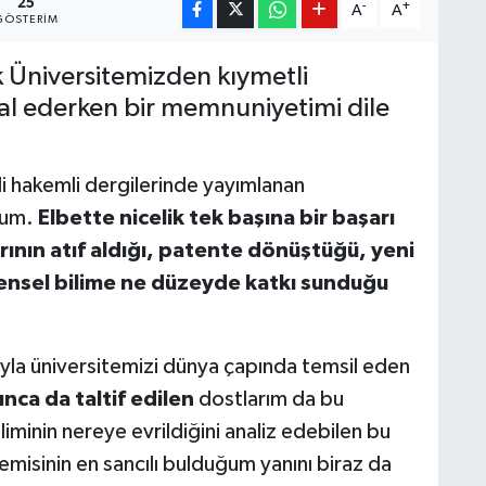
25
-
+
A
A
GÖSTERIM
 Üniversitemizden kıymetli
al ederken bir memnuniyetimi dile
jli hakemli dergilerinde yayımlanan
orum.
Elbette nicelik tek başına bir başarı
rının atıf aldığı, patente dönüştüğü, yeni
vrensel bilime ne düzeyde katkı sunduğu
ıyla üniversitemizi dünya çapında temsil eden
ca da taltif edilen
dostlarım da bu
iminin nereye evrildiğini analiz edebilen bu
misinin en sancılı bulduğum yanını biraz da