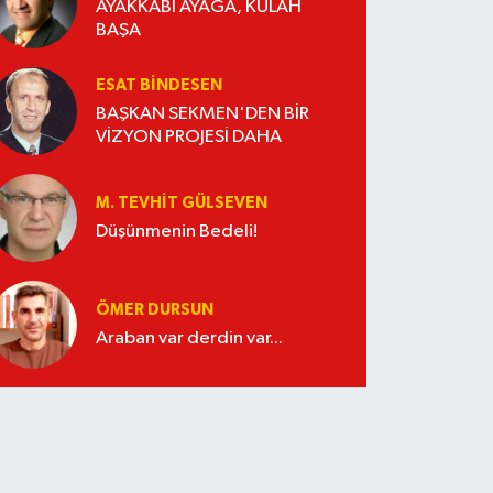
AYAKKABI AYAĞA, KÜLAH
BAŞA
ESAT BİNDESEN
BAŞKAN SEKMEN'DEN BİR
VİZYON PROJESİ DAHA
M. TEVHIT GÜLSEVEN
Düşünmenin Bedeli!
ÖMER DURSUN
Araban var derdin var...