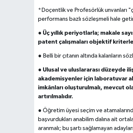
*Doçentlik ve Profesörlük unvanları "ç
performans bazlı sözleşmeli hale getir
●
Üç yıllık periyotlarla; makale sayı
patent çalışmaları objektif kriterl
● Belli bir çıtanın altında kalanların 
●
Ulusal ve uluslararası düzeyde ili
akademisyenler için laboratuvar al
imkânları oluşturulmalı, mevcut ola
artırılmalıdır.
● Öğretim üyesi seçim ve atamalarınd
başvurdukları anabilim dalına ait orta
aranmalı; bu şartı sağlamayan adaylar