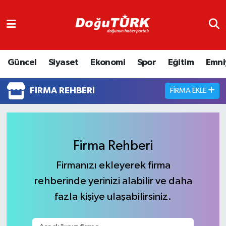
Adliye
Hava Durumu
Güncel
Siyaset
Ekonomi
Spor
Eğitim
Emni
Asayiş
Trafik Durumu
Bölge
Süper Lig Puan Durumu ve Fikstür
FIRMA REHBERI
FIRMA EKLE
Eğitim
Tüm Manşetler
Ekonomi
Son Dakika Haberleri
Firma Rehberi
Firmanızı ekleyerek firma
Emniyet
Haber Arşivi
rehberinde yerinizi alabilir ve daha
GENEL
fazla kişiye ulaşabilirsiniz.
Güncel