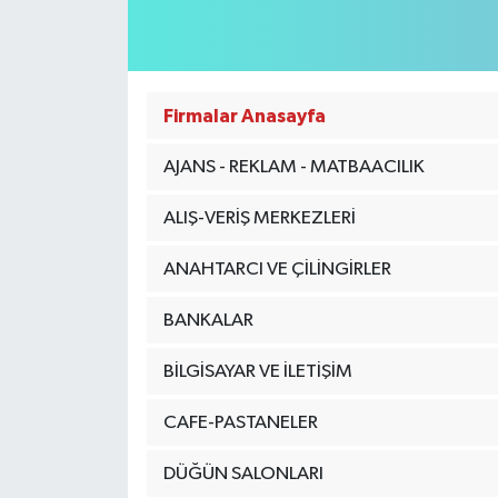
KÜLTÜR-SANAT
Magazin
Firmalar Anasayfa
Medya
AJANS - REKLAM - MATBAACILIK
Politika
ALIŞ-VERİŞ MERKEZLERİ
Sağlık
ANAHTARCI VE ÇİLİNGİRLER
BANKALAR
Siyaset
BİLGİSAYAR VE İLETİŞİM
Spor
CAFE-PASTANELER
Türkiye
DÜĞÜN SALONLARI
Yaşam