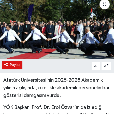
KÜLTÜR-SANAT
Magazin
Medya
Politika
Sağlık
Paylaş
-
+
A
A
Siyaset
Atatürk Üniversitesi’nin 2025-2026 Akademik
Spor
yılının açılışında, özellikle akademik personelin bar
gösterisi damgasını vurdu.
Türkiye
YÖK Başkanı Prof. Dr. Erol Özvar’ın da izlediği
Yaşam