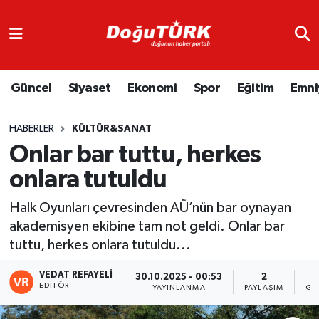
Adliye
Hava Durumu
Güncel
Siyaset
Ekonomi
Spor
Eğitim
Emni
Asayiş
Trafik Durumu
Bölge
Süper Lig Puan Durumu ve Fikstür
HABERLER
KÜLTÜR&SANAT
Onlar bar tuttu, herkes
Eğitim
Tüm Manşetler
onlara tutuldu
Ekonomi
Son Dakika Haberleri
Halk Oyunları çevresinden AÜ’nün bar oynayan
akademisyen ekibine tam not geldi. Onlar bar
Emniyet
Haber Arşivi
tuttu, herkes onlara tutuldu...
GENEL
VEDAT REFAYELİ
30.10.2025 - 00:53
2
EDITÖR
YAYINLANMA
PAYLAŞIM
GÖ
Güncel