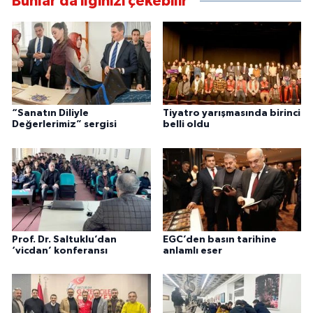
Bunlar da ilginizi çekebilir
“Sanatın Diliyle
Tiyatro yarışmasında birinci
Değerlerimiz” sergisi
belli oldu
Prof. Dr. Saltuklu’dan
EGC’den basın tarihine
‘vicdan’ konferansı
anlamlı eser