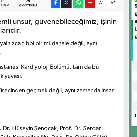
1
74
-
+
A
A
LAŞIM
GÖSTERIM
li unsur, güvenebileceğimiz, işinin
larıdır.
 yalnızca tıbbi bir müdahale değil, aynı
.
astanesi Kardiyoloji Bölümü, tam da bu
ık yuvası.
sürecinden geçmek değil, aynı zamanda insan
1
. Dr. Hüseyin Şenocak, Prof. Dr. Serdar