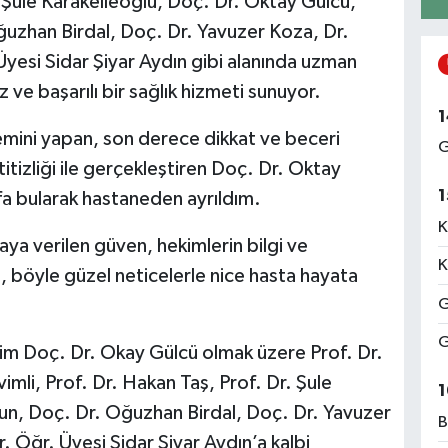
. Şule Karakelleoğlu, Doç. Dr. Oktay Gülcü,
uzhan Birdal, Doç. Dr. Yavuzer Koza, Dr.
Üyesi Sidar Şiyar Aydın gibi alanında uzman
 ve başarılı bir sağlık hizmeti sunuyor.
1
lemini yapan, son derece dikkat ve beceri
G
titizliği ile gerçekleştiren Doç. Dr. Oktay
1
ifa bularak hastaneden ayrıldım.
K
ya verilen güven, hekimlerin bilgi ve
K
le, böyle güzel neticelerle nice hasta hayata
G
G
ekim Doç. Dr. Okay Gülcü olmak üzere Prof. Dr.
mli, Prof. Dr. Hakan Taş, Prof. Dr. Şule
1
n, Doç. Dr. Oğuzhan Birdal, Doç. Dr. Yavuzer
B
. Öğr. Üyesi Sidar Şiyar Aydın’a kalbi