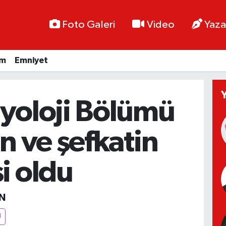
Foto Galeri
Video
Yaza
im
Emniyet
yoloji Bölümü
ın ve şefkatin
i oldu
N