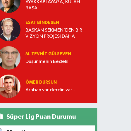
AYAKKABI AYAĞA, KÜLAH
BAŞA
ESAT BİNDESEN
BAŞKAN SEKMEN'DEN BİR
VİZYON PROJESİ DAHA
M. TEVHIT GÜLSEVEN
Düşünmenin Bedeli!
ÖMER DURSUN
Araban var derdin var...
Süper Lig Puan Durumu