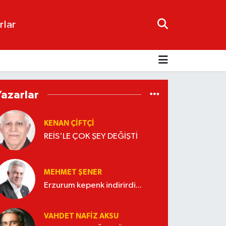
rlar
Yazarlar
KENAN ÇİFTÇİ
REİS'LE ÇOK ŞEY DEĞİŞTİ
MEHMET ŞENER
Erzurum kepenk indirirdi...
VAHDET NAFIZ AKSU