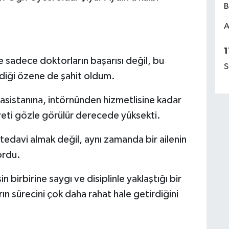
B
A
1
sadece doktorların başarısı değil, bu
S
diği özene de şahit oldum.
 asistanına, intörnünden hizmetlisine kadar
yreti gözle görülür derecede yüksekti.
 tedavi almak değil, aynı zamanda bir ailenin
ordu.
n birbirine saygı ve disiplinle yaklaştığı bir
ın sürecini çok daha rahat hale getirdiğini