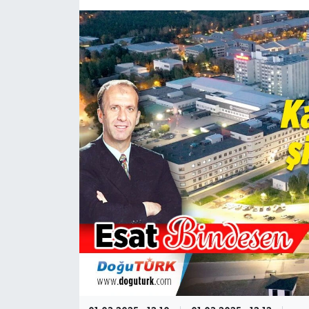
KÜLTÜR-SANAT
Magazin
Medya
Politika
Sağlık
Siyaset
Spor
Türkiye
Yaşam