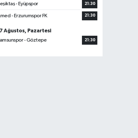
eşiktaş - Eyüpspor
21:30
med - Erzurumspor FK
21:30
7 Ağustos, Pazartesi
amsunspor - Göztepe
21:30