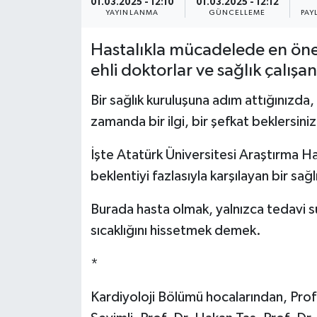
01.03.2025 - 12:10
01.03.2025 - 12:12
YAYINLANMA
GÜNCELLEME
PAY
YEREL
Hastalıkla mücadelede en önem
ehli doktorlar ve sağlık çalışan
Bir sağlık kuruluşuna adım attığınızda,
zamanda bir ilgi, bir şefkat beklersiniz
İşte Atatürk Üniversitesi Araştırma H
beklentiyi fazlasıyla karşılayan bir sağl
Burada hasta olmak, yalnızca tedavi 
sıcaklığını hissetmek demek.
*
Kardiyoloji Bölümü hocalarından, Prof