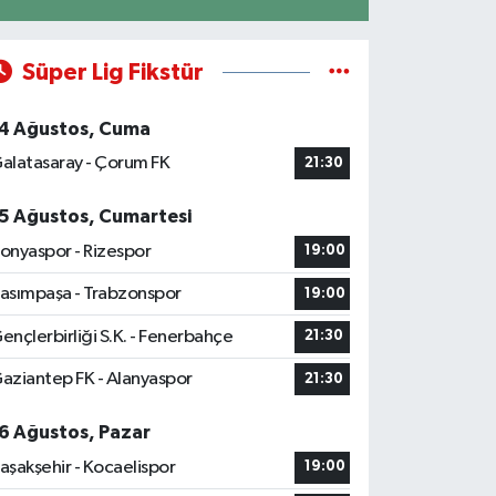
Süper Lig Fikstür
4 Ağustos, Cuma
alatasaray - Çorum FK
21:30
5 Ağustos, Cumartesi
onyaspor - Rizespor
19:00
asımpaşa - Trabzonspor
19:00
ençlerbirliği S.K. - Fenerbahçe
21:30
aziantep FK - Alanyaspor
21:30
6 Ağustos, Pazar
aşakşehir - Kocaelispor
19:00