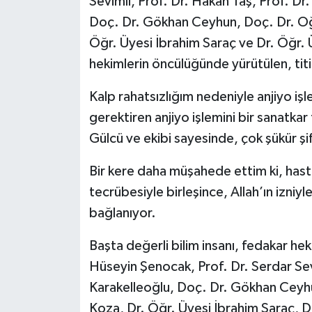
Sevimli, Prof. Dr. Hakan Taş, Prof. Dr
Doç. Dr. Gökhan Ceyhun, Doç. Dr. Oğ
Öğr. Üyesi İbrahim Saraç ve Dr. Öğr. 
hekimlerin öncülüğünde yürütülen, titiz
Kalp rahatsızlığım nedeniyle anjiyo iş
gerektiren anjiyo işlemini bir sanatkar 
Gülcü ve ekibi sayesinde, çok şükür ş
Bir kere daha müşahede ettim ki, hasta
tecrübesiyle birleşince, Allah’ın izniy
bağlanıyor.
Başta değerli bilim insanı, fedakar h
Hüseyin Şenocak, Prof. Dr. Serdar Sevi
Karakelleoğlu, Doç. Dr. Gökhan Ceyhu
Koza, Dr. Öğr. Üyesi İbrahim Saraç, Dr