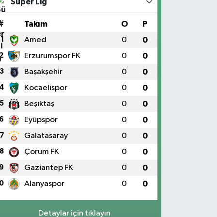
Süper Lig
#
Takım
O
P
1
Amed
0
0
2
Erzurumspor FK
0
0
3
Başakşehir
0
0
4
Kocaelispor
0
0
5
Beşiktaş
0
0
6
Eyüpspor
0
0
7
Galatasaray
0
0
8
Çorum FK
0
0
9
Gaziantep FK
0
0
0
Alanyaspor
0
0
Detaylar için tıklayın