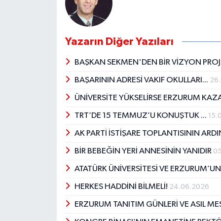
Yazarın Diğer Yazıları
BAŞKAN SEKMEN'DEN BİR VİZYON PRO
BAŞARININ ADRESİ VAKIF OKULLARI...
26
ÜNİVERSİTE YÜKSELİRSE ERZURUM KAZ
TRT’DE 15 TEMMUZ’U KONUŞTUK ...
15.
AK PARTİ İSTİŞARE TOPLANTISININ AR
BİR BEBEĞİN YERİ ANNESİNİN YANIDIR
05
ATATÜRK ÜNİVERSİTESİ VE ERZURUM’U
HERKES HADDİNİ BİLMELİ!
24.06.2026
ERZURUM TANITIM GÜNLERİ VE ASIL M