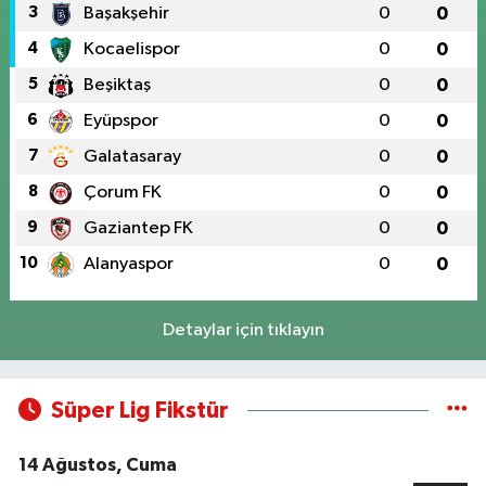
3
Başakşehir
0
0
4
Kocaelispor
0
0
5
Beşiktaş
0
0
6
Eyüpspor
0
0
7
Galatasaray
0
0
8
Çorum FK
0
0
9
Gaziantep FK
0
0
10
Alanyaspor
0
0
Detaylar için tıklayın
Süper Lig Fikstür
14 Ağustos, Cuma