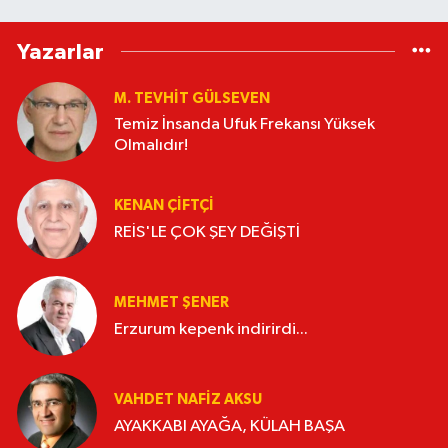
Yazarlar
M. TEVHIT GÜLSEVEN
Temiz İnsanda Ufuk Frekansı Yüksek
Olmalıdır!
KENAN ÇİFTÇİ
REİS'LE ÇOK ŞEY DEĞİŞTİ
MEHMET ŞENER
Erzurum kepenk indirirdi...
VAHDET NAFIZ AKSU
AYAKKABI AYAĞA, KÜLAH BAŞA