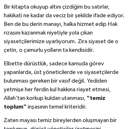
Bir kitapta okuyup altını çizdiğim bu satırlar,
YEREL
hakikati ne kadar da veciz bir şekilde ifade ediyor.
Ben de bu derin manayı, halka hizmet edip Hak
rızasını kazanmak niyetiyle yola çıkan
siyasetçilerimize uyarlıyorum. Zira siyaset de o
çetin, o çamurlu yolların ta kendisidir.
Elbette dürüstlük, sadece kamuda görev
yapanlarda, üst yöneticilerde ve siyasetçilerde
bulunması gereken bir vasıf değil. Yediden
yetmişe her ferdin kul hakkına riayet etmesi,
Allah'tan korkup kuldan utanması,
"temiz
toplum"
inşasının temel kriteridir.
Zaten mayası temiz bireylerden oluşmayan bir
toplumun, dürüst yöneticiler üretmesini