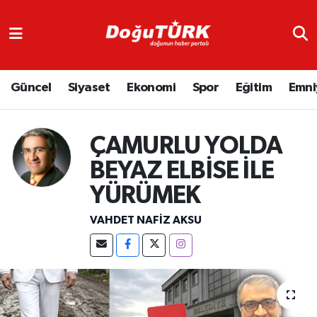
Adliye
Hava Durumu
Güncel
Siyaset
Ekonomi
Spor
Eğitim
Emni
Asayiş
Trafik Durumu
Bölge
Süper Lig Puan Durumu ve Fikstür
ÇAMURLU YOLDA
Eğitim
Tüm Manşetler
BEYAZ ELBİSE İLE
YÜRÜMEK
Ekonomi
Son Dakika Haberleri
VAHDET NAFIZ AKSU
Emniyet
Haber Arşivi
GENEL
Güncel