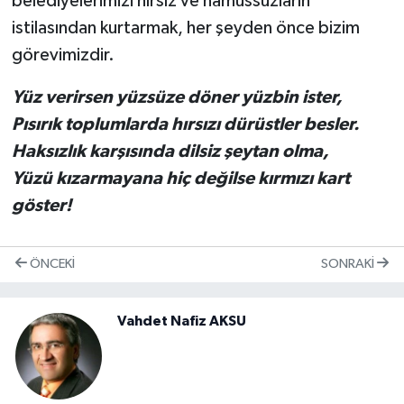
belediyelerimizi hırsız ve namussuzların
istilasından kurtarmak, her şeyden önce bizim
görevimizdir.
Yüz verirsen yüzsüze döner yüzbin ister,
Pısırık toplumlarda hırsızı dürüstler besler.
Haksızlık karşısında dilsiz şeytan olma,
Yüzü kızarmayana hiç değilse kırmızı kart
göster!
ÖNCEKI
SONRAKI
Vahdet Nafiz AKSU