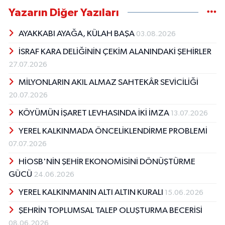
Yazarın Diğer Yazıları
AYAKKABI AYAĞA, KÜLAH BAŞA
03.08.2026
İSRAF KARA DELİĞİNİN ÇEKİM ALANINDAKİ ŞEHİRLER
27.07.2026
MİLYONLARIN AKIL ALMAZ SAHTEKÂR SEVİCİLİĞİ
20.07.2026
KÖYÜMÜN İŞARET LEVHASINDA İKİ İMZA
13.07.2026
YEREL KALKINMADA ÖNCELİKLENDİRME PROBLEMİ
07.07.2026
HİOSB'NİN ŞEHİR EKONOMİSİNİ DÖNÜŞTÜRME
GÜCÜ
24.06.2026
YEREL KALKINMANIN ALTI ALTIN KURALI
15.06.2026
ŞEHRİN TOPLUMSAL TALEP OLUŞTURMA BECERİSİ
08.06.2026