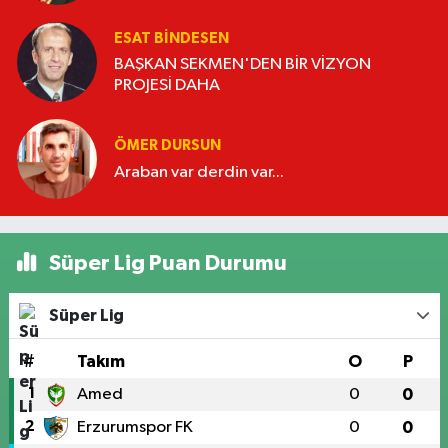
ESAT BİNDESEN
BAŞKAN SEKMEN'DEN BİR VİZYON
PROJESİ DAHA
ÖMER DURSUN
Araban var derdin var...
Süper Lig Puan Durumu
Süper Lig
#
Takım
O
P
1
Amed
0
0
2
Erzurumspor FK
0
0