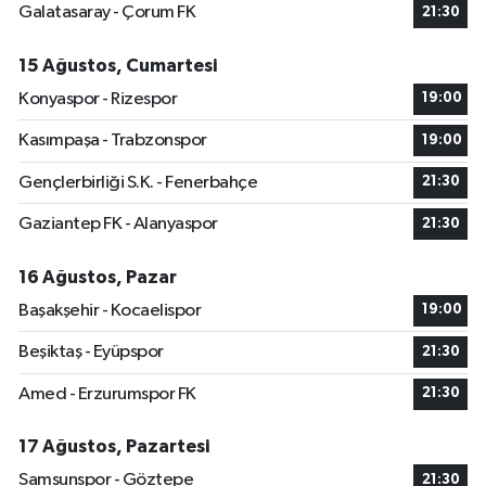
Galatasaray - Çorum FK
21:30
15 Ağustos, Cumartesi
Konyaspor - Rizespor
19:00
Kasımpaşa - Trabzonspor
19:00
Gençlerbirliği S.K. - Fenerbahçe
21:30
Gaziantep FK - Alanyaspor
21:30
16 Ağustos, Pazar
Başakşehir - Kocaelispor
19:00
Beşiktaş - Eyüpspor
21:30
Amed - Erzurumspor FK
21:30
17 Ağustos, Pazartesi
Samsunspor - Göztepe
21:30