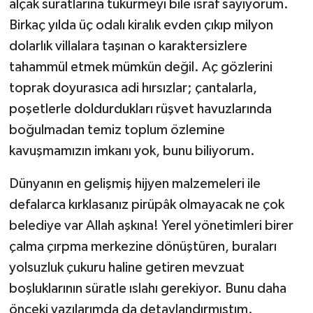
alçak suratlarına tükürmeyi bile israf sayıyorum.
Birkaç yılda üç odalı kiralık evden çıkıp milyon
dolarlık villalara taşınan o karaktersizlere
tahammül etmek mümkün değil. Aç gözlerini
toprak doyurasıca adi hırsızlar; çantalarla,
poşetlerle doldurdukları rüşvet havuzlarında
boğulmadan temiz toplum özlemine
kavuşmamızın imkanı yok, bunu biliyorum.
Dünyanın en gelişmiş hijyen malzemeleri ile
defalarca kırklasanız pirüpâk olmayacak ne çok
belediye var Allah aşkına! Yerel yönetimleri birer
çalma çırpma merkezine dönüştüren, buraları
yolsuzluk çukuru haline getiren mevzuat
boşluklarının süratle ıslahı gerekiyor. Bunu daha
önceki yazılarımda da detaylandırmıştım.