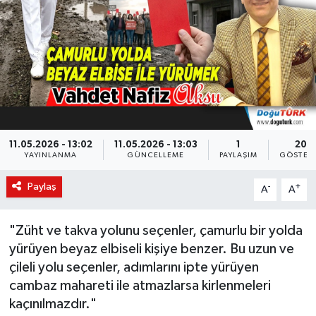
KÜLTÜR-SANAT
Magazin
Medya
Politika
11.05.2026 - 13:02
11.05.2026 - 13:03
1
20
YAYINLANMA
GÜNCELLEME
PAYLAŞIM
GÖSTER
Sağlık
Paylaş
-
+
A
A
Siyaset
"Züht ve takva yolunu seçenler, çamurlu bir yolda
Spor
yürüyen beyaz elbiseli kişiye benzer. Bu uzun ve
çileli yolu seçenler, adımlarını ipte yürüyen
Türkiye
cambaz mahareti ile atmazlarsa kirlenmeleri
kaçınılmazdır."
Yaşam