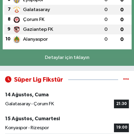
7
Galatasaray
0
0
8
Çorum FK
0
0
9
Gaziantep FK
0
0
10
Alanyaspor
0
0
Detaylar için tıklayın
Süper Lig Fikstür
14 Ağustos, Cuma
Galatasaray - Çorum FK
21:30
15 Ağustos, Cumartesi
Konyaspor - Rizespor
19:00