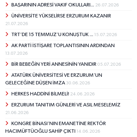
BAŞARININ ADRESİ VAKIF OKULLARI...
26.07.2026
ÜNİVERSİTE YÜKSELİRSE ERZURUM KAZANIR
21.07.2026
TRT’DE 15 TEMMUZ’U KONUŞTUK ...
15.07.2026
AK PARTİ İSTİŞARE TOPLANTISININ ARDINDAN
13.07.2026
BİR BEBEĞİN YERİ ANNESİNİN YANIDIR
05.07.2026
ATATÜRK ÜNİVERSİTESİ VE ERZURUM’UN
GELECEĞİNE DÜŞEN İMZA
30.06.2026
HERKES HADDİNİ BİLMELİ!
24.06.2026
ERZURUM TANITIM GÜNLERİ VE ASIL MESELEMİZ
21.06.2026
KONGRE BİNASI’NIN EMANETİNE REKTÖR
HACIMÜFTÜOĞLU SAHİP ÇIKTI
14.06.2026