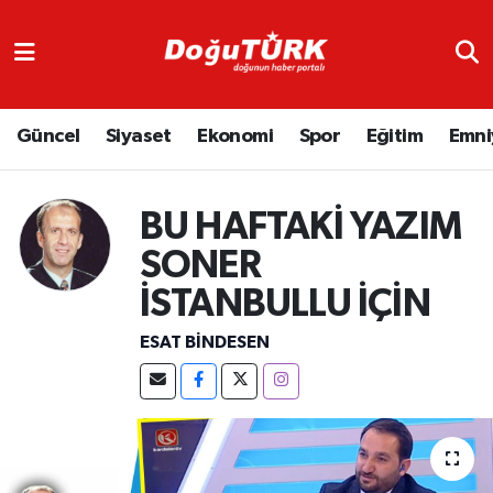
Adliye
Hava Durumu
Güncel
Siyaset
Ekonomi
Spor
Eğitim
Emni
Asayiş
Trafik Durumu
Bölge
Süper Lig Puan Durumu ve Fikstür
BU HAFTAKİ YAZIM
Eğitim
Tüm Manşetler
SONER
İSTANBULLU İÇİN
Ekonomi
Son Dakika Haberleri
ESAT BİNDESEN
Emniyet
Haber Arşivi
GENEL
Güncel