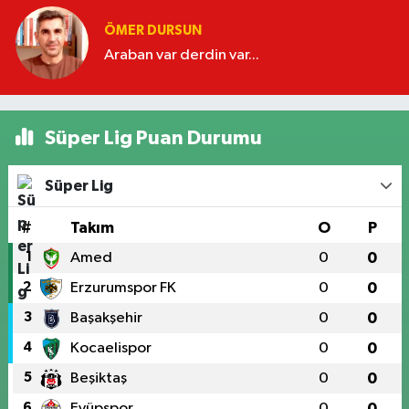
ÖMER DURSUN
Araban var derdin var...
Süper Lig Puan Durumu
Süper Lig
#
Takım
O
P
1
Amed
0
0
2
Erzurumspor FK
0
0
3
Başakşehir
0
0
4
Kocaelispor
0
0
5
Beşiktaş
0
0
6
Eyüpspor
0
0