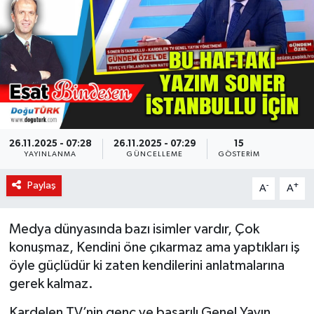
KÜLTÜR-SANAT
Magazin
Medya
Politika
26.11.2025 - 07:28
26.11.2025 - 07:29
15
YAYINLANMA
GÜNCELLEME
GÖSTERIM
Sağlık
Paylaş
-
+
A
A
Siyaset
Medya dünyasında bazı isimler vardır, Çok
Spor
konuşmaz, Kendini öne çıkarmaz ama yaptıkları iş
öyle güçlüdür ki zaten kendilerini anlatmalarına
Türkiye
gerek kalmaz.
Yaşam
Kardelen TV’nin genç ve başarılı Genel Yayın